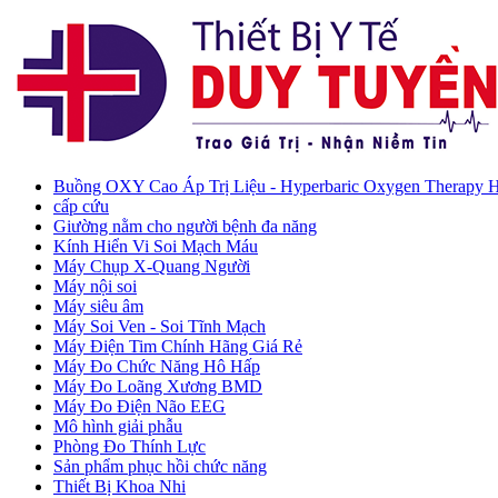
Buồng OXY Cao Áp Trị Liệu - Hyperbaric Oxygen Therapy
cấp cứu
Giường nằm cho người bệnh đa năng
Kính Hiển Vi Soi Mạch Máu
Máy Chụp X-Quang Người
Máy nội soi
Máy siêu âm
Máy Soi Ven - Soi Tĩnh Mạch
Máy Điện Tim Chính Hãng Giá Rẻ
Máy Đo Chức Năng Hô Hấp
Máy Đo Loãng Xương BMD
Máy Đo Điện Não EEG
Mô hình giải phẫu
Phòng Đo Thính Lực
Sản phẩm phục hồi chức năng
Thiết Bị Khoa Nhi