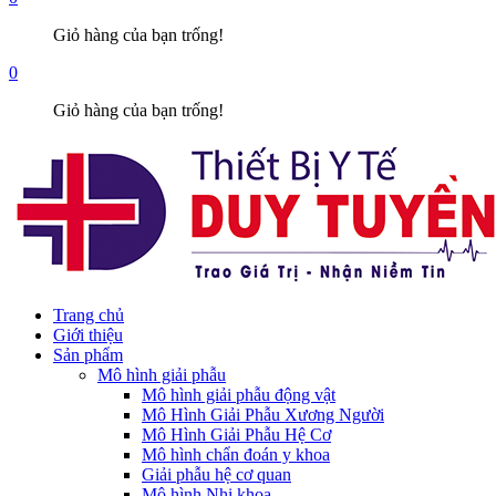
Giỏ hàng của bạn trống!
0
Giỏ hàng của bạn trống!
Trang chủ
Giới thiệu
Sản phẩm
Mô hình giải phẫu
Mô hình giải phẫu động vật
Mô Hình Giải Phẫu Xương Người
Mô Hình Giải Phẫu Hệ Cơ
Mô hình chẩn đoán y khoa
Giải phẫu hệ cơ quan
Mô hình Nhi khoa