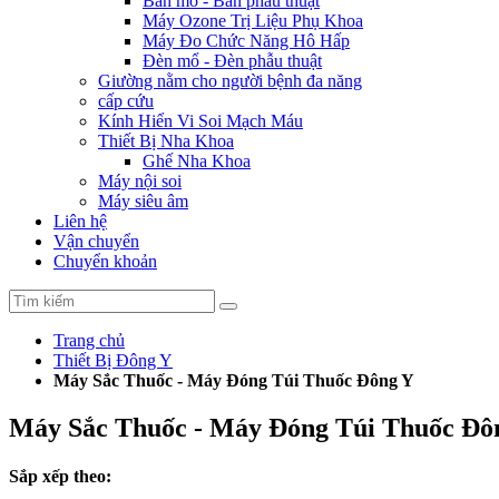
Bàn mổ - Bàn phẫu thuật
Máy Ozone Trị Liệu Phụ Khoa
Máy Đo Chức Năng Hô Hấp
Đèn mổ - Đèn phẫu thuật
Giường nằm cho người bệnh đa năng
cấp cứu
Kính Hiển Vi Soi Mạch Máu
Thiết Bị Nha Khoa
Ghế Nha Khoa
Máy nội soi
Máy siêu âm
Liên hệ
Vận chuyển
Chuyển khoản
Trang chủ
Thiết Bị Đông Y
Máy Sắc Thuốc - Máy Đóng Túi Thuốc Đông Y
Máy Sắc Thuốc - Máy Đóng Túi Thuốc Đô
Sắp xếp theo: