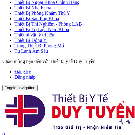
Thiết Bị Ngoại Khoa Chính Hãng
Thiết Bị Nha Khoa
Thiết Bị Phòng Khám Thú Y
Thiết Bị Sản Phụ Khoa
Thiết Bị Thí Nghiệm - Phòng LAB
Thiết Bị Trị Liệu Nam Khoa
Thiết bị vật lý trị liệu
Thiết Bị Đông Y
Trang Thiết Bị Phòng Mổ
Tủ Lạnh Âm Sâu
Chào mừng bạn đến với Thiết bị y tế Duy Tuyền
Đăng ký
Đăng nhập
Toggle navigation
0