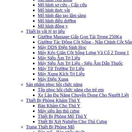
Mô hình sơ cứu - Cấp cứu
Mô hình thực vật
Mô hình đào tạo lâm sàng
Mô hình điều dưỡng
Mô hình đông y
Thiết bị vật lý trị liệu
Giường Massage Gấp Gọn Tải Trọng 250Kg
Giường Tác Động Cột Sống - Nắn Chỉnh Cột Số
Máy DDS Điện Sinh Học
Máy Kéo Giãn Cột Sống Lưng Và Cổ 2 Trong 1
Máy Siêu Âm Trị Liệu
Máy Siêu Âm Trị Liệu - Siêu Âm Dẫn Thuốc
Máy Từ Trường Trị Liệu
Máy Xung Kích Trị Liệu
Máy Điện Xung
Sản phẩm phục hồi chức năng
Tập phục hồi chức năng cho trẻ em
Xe Lăn Đa Năng Chuyên Dụng Cho Người Liệt
Thiết Bị Phòng Khám Thú Y
Bàn Khám Cho Thú Y
Máy siêu âm thú cưng
Thiết Bị Phòng Mổ Thú Y
Thiết Bị Xét Nghiệm Cho Thú Cưng
Trang Thiết Bị Phòng Mổ