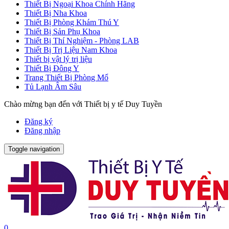
Thiết Bị Ngoại Khoa Chính Hãng
Thiết Bị Nha Khoa
Thiết Bị Phòng Khám Thú Y
Thiết Bị Sản Phụ Khoa
Thiết Bị Thí Nghiệm - Phòng LAB
Thiết Bị Trị Liệu Nam Khoa
Thiết bị vật lý trị liệu
Thiết Bị Đông Y
Trang Thiết Bị Phòng Mổ
Tủ Lạnh Âm Sâu
Chào mừng bạn đến với Thiết bị y tế Duy Tuyền
Đăng ký
Đăng nhập
Toggle navigation
0