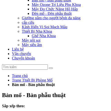
Bàn mổ - Bàn phẫu thuật
Máy Ozone Trị Liệu Phụ Khoa
Máy Đo Chức Năng Hô Hấp
Đèn mổ - Đèn phẫu thuật
Giường nằm cho người bệnh đa năng
cấp cứu
Kính Hiển Vi Soi Mạch Máu
Thiết Bị Nha Khoa
Ghế Nha Khoa
Máy nội soi
Máy siêu âm
Liên hệ
Vận chuyển
Chuyển khoản
Trang chủ
Trang Thiết Bị Phòng Mổ
Bàn mổ - Bàn phẫu thuật
Bàn mổ - Bàn phẫu thuật
Sắp xếp theo: