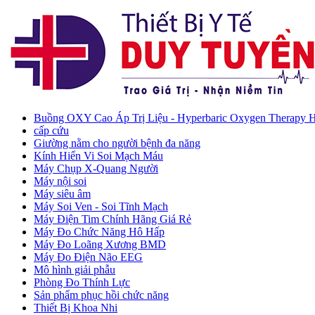
Buồng OXY Cao Áp Trị Liệu - Hyperbaric Oxygen Therapy
cấp cứu
Giường nằm cho người bệnh đa năng
Kính Hiển Vi Soi Mạch Máu
Máy Chụp X-Quang Người
Máy nội soi
Máy siêu âm
Máy Soi Ven - Soi Tĩnh Mạch
Máy Điện Tim Chính Hãng Giá Rẻ
Máy Đo Chức Năng Hô Hấp
Máy Đo Loãng Xương BMD
Máy Đo Điện Não EEG
Mô hình giải phẫu
Phòng Đo Thính Lực
Sản phẩm phục hồi chức năng
Thiết Bị Khoa Nhi