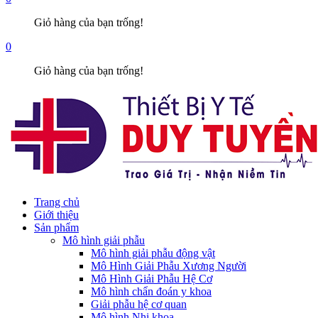
Giỏ hàng của bạn trống!
0
Giỏ hàng của bạn trống!
Trang chủ
Giới thiệu
Sản phẩm
Mô hình giải phẫu
Mô hình giải phẫu động vật
Mô Hình Giải Phẫu Xương Người
Mô Hình Giải Phẫu Hệ Cơ
Mô hình chẩn đoán y khoa
Giải phẫu hệ cơ quan
Mô hình Nhi khoa