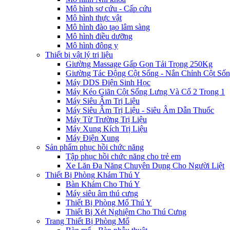
Mô hình sơ cứu - Cấp cứu
Mô hình thực vật
Mô hình đào tạo lâm sàng
Mô hình điều dưỡng
Mô hình đông y
Thiết bị vật lý trị liệu
Giường Massage Gấp Gọn Tải Trọng 250Kg
Giường Tác Động Cột Sống - Nắn Chỉnh Cột Số
Máy DDS Điện Sinh Học
Máy Kéo Giãn Cột Sống Lưng Và Cổ 2 Trong 1
Máy Siêu Âm Trị Liệu
Máy Siêu Âm Trị Liệu - Siêu Âm Dẫn Thuốc
Máy Từ Trường Trị Liệu
Máy Xung Kích Trị Liệu
Máy Điện Xung
Sản phẩm phục hồi chức năng
Tập phục hồi chức năng cho trẻ em
Xe Lăn Đa Năng Chuyên Dụng Cho Người Liệt
Thiết Bị Phòng Khám Thú Y
Bàn Khám Cho Thú Y
Máy siêu âm thú cưng
Thiết Bị Phòng Mổ Thú Y
Thiết Bị Xét Nghiệm Cho Thú Cưng
Trang Thiết Bị Phòng Mổ