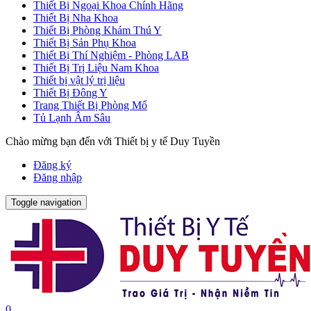
Thiết Bị Ngoại Khoa Chính Hãng
Thiết Bị Nha Khoa
Thiết Bị Phòng Khám Thú Y
Thiết Bị Sản Phụ Khoa
Thiết Bị Thí Nghiệm - Phòng LAB
Thiết Bị Trị Liệu Nam Khoa
Thiết bị vật lý trị liệu
Thiết Bị Đông Y
Trang Thiết Bị Phòng Mổ
Tủ Lạnh Âm Sâu
Chào mừng bạn đến với Thiết bị y tế Duy Tuyền
Đăng ký
Đăng nhập
Toggle navigation
0