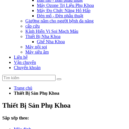
Bàn mổ - Bàn phẫu thuật
Máy Ozone Trị Liệu Phụ Khoa
Máy Đo Chức Năng Hô Hấp
Đèn mổ - Đèn phẫu thuật
Giường nằm cho người bệnh đa năng
cấp cứu
Kính Hiển Vi Soi Mạch Máu
Thiết Bị Nha Khoa
Ghế Nha Khoa
Máy nội soi
Máy siêu âm
Liên hệ
Vận chuyển
Chuyển khoản
Trang chủ
Thiết Bị Sản Phụ Khoa
Thiết Bị Sản Phụ Khoa
Sắp xếp theo: