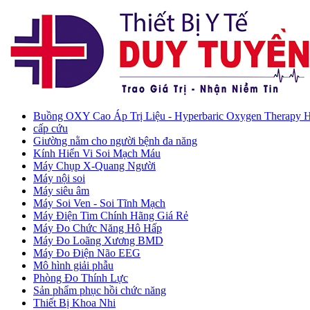
Buồng OXY Cao Áp Trị Liệu - Hyperbaric Oxygen Therapy
cấp cứu
Giường nằm cho người bệnh đa năng
Kính Hiển Vi Soi Mạch Máu
Máy Chụp X-Quang Người
Máy nội soi
Máy siêu âm
Máy Soi Ven - Soi Tĩnh Mạch
Máy Điện Tim Chính Hãng Giá Rẻ
Máy Đo Chức Năng Hô Hấp
Máy Đo Loãng Xương BMD
Máy Đo Điện Não EEG
Mô hình giải phẫu
Phòng Đo Thính Lực
Sản phẩm phục hồi chức năng
Thiết Bị Khoa Nhi