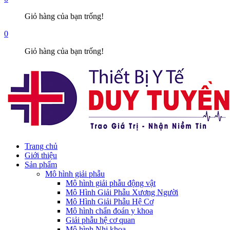
Giỏ hàng của bạn trống!
0
Giỏ hàng của bạn trống!
Trang chủ
Giới thiệu
Sản phẩm
Mô hình giải phẫu
Mô hình giải phẫu động vật
Mô Hình Giải Phẫu Xương Người
Mô Hình Giải Phẫu Hệ Cơ
Mô hình chẩn đoán y khoa
Giải phẫu hệ cơ quan
Mô hình Nhi khoa