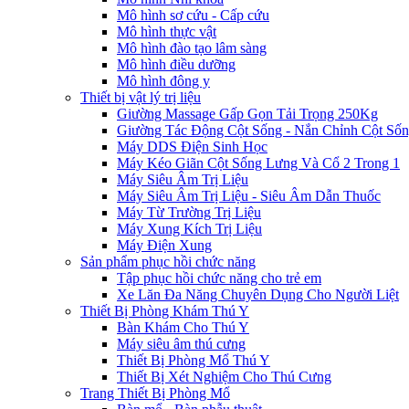
Mô hình sơ cứu - Cấp cứu
Mô hình thực vật
Mô hình đào tạo lâm sàng
Mô hình điều dưỡng
Mô hình đông y
Thiết bị vật lý trị liệu
Giường Massage Gấp Gọn Tải Trọng 250Kg
Giường Tác Động Cột Sống - Nắn Chỉnh Cột Số
Máy DDS Điện Sinh Học
Máy Kéo Giãn Cột Sống Lưng Và Cổ 2 Trong 1
Máy Siêu Âm Trị Liệu
Máy Siêu Âm Trị Liệu - Siêu Âm Dẫn Thuốc
Máy Từ Trường Trị Liệu
Máy Xung Kích Trị Liệu
Máy Điện Xung
Sản phẩm phục hồi chức năng
Tập phục hồi chức năng cho trẻ em
Xe Lăn Đa Năng Chuyên Dụng Cho Người Liệt
Thiết Bị Phòng Khám Thú Y
Bàn Khám Cho Thú Y
Máy siêu âm thú cưng
Thiết Bị Phòng Mổ Thú Y
Thiết Bị Xét Nghiệm Cho Thú Cưng
Trang Thiết Bị Phòng Mổ