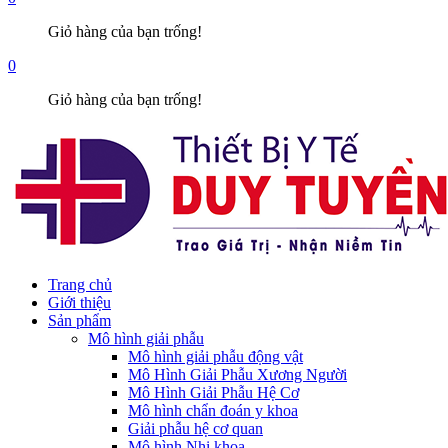
Giỏ hàng của bạn trống!
0
Giỏ hàng của bạn trống!
Trang chủ
Giới thiệu
Sản phẩm
Mô hình giải phẫu
Mô hình giải phẫu động vật
Mô Hình Giải Phẫu Xương Người
Mô Hình Giải Phẫu Hệ Cơ
Mô hình chẩn đoán y khoa
Giải phẫu hệ cơ quan
Mô hình Nhi khoa