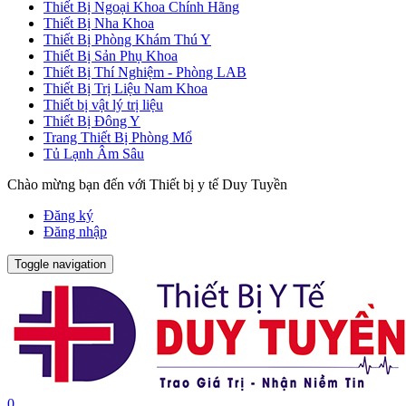
Thiết Bị Ngoại Khoa Chính Hãng
Thiết Bị Nha Khoa
Thiết Bị Phòng Khám Thú Y
Thiết Bị Sản Phụ Khoa
Thiết Bị Thí Nghiệm - Phòng LAB
Thiết Bị Trị Liệu Nam Khoa
Thiết bị vật lý trị liệu
Thiết Bị Đông Y
Trang Thiết Bị Phòng Mổ
Tủ Lạnh Âm Sâu
Chào mừng bạn đến với Thiết bị y tế Duy Tuyền
Đăng ký
Đăng nhập
Toggle navigation
0