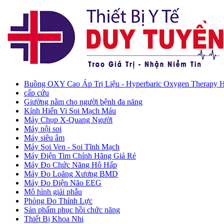
Buồng OXY Cao Áp Trị Liệu - Hyperbaric Oxygen Therapy
cấp cứu
Giường nằm cho người bệnh đa năng
Kính Hiển Vi Soi Mạch Máu
Máy Chụp X-Quang Người
Máy nội soi
Máy siêu âm
Máy Soi Ven - Soi Tĩnh Mạch
Máy Điện Tim Chính Hãng Giá Rẻ
Máy Đo Chức Năng Hô Hấp
Máy Đo Loãng Xương BMD
Máy Đo Điện Não EEG
Mô hình giải phẫu
Phòng Đo Thính Lực
Sản phẩm phục hồi chức năng
Thiết Bị Khoa Nhi