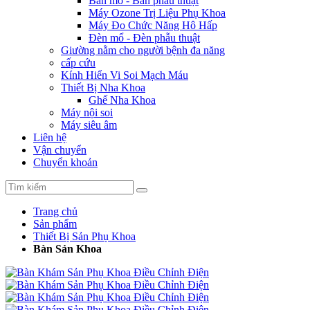
Bàn mổ - Bàn phẫu thuật
Máy Ozone Trị Liệu Phụ Khoa
Máy Đo Chức Năng Hô Hấp
Đèn mổ - Đèn phẫu thuật
Giường nằm cho người bệnh đa năng
cấp cứu
Kính Hiển Vi Soi Mạch Máu
Thiết Bị Nha Khoa
Ghế Nha Khoa
Máy nội soi
Máy siêu âm
Liên hệ
Vận chuyển
Chuyển khoản
Trang chủ
Sản phẩm
Thiết Bị Sản Phụ Khoa
Bàn Sản Khoa