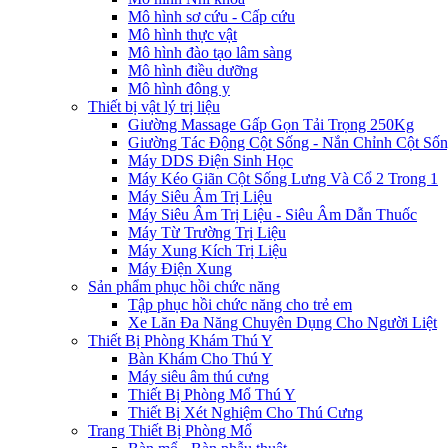
Mô hình sơ cứu - Cấp cứu
Mô hình thực vật
Mô hình đào tạo lâm sàng
Mô hình điều dưỡng
Mô hình đông y
Thiết bị vật lý trị liệu
Giường Massage Gấp Gọn Tải Trọng 250Kg
Giường Tác Động Cột Sống - Nắn Chỉnh Cột Số
Máy DDS Điện Sinh Học
Máy Kéo Giãn Cột Sống Lưng Và Cổ 2 Trong 1
Máy Siêu Âm Trị Liệu
Máy Siêu Âm Trị Liệu - Siêu Âm Dẫn Thuốc
Máy Từ Trường Trị Liệu
Máy Xung Kích Trị Liệu
Máy Điện Xung
Sản phẩm phục hồi chức năng
Tập phục hồi chức năng cho trẻ em
Xe Lăn Đa Năng Chuyên Dụng Cho Người Liệt
Thiết Bị Phòng Khám Thú Y
Bàn Khám Cho Thú Y
Máy siêu âm thú cưng
Thiết Bị Phòng Mổ Thú Y
Thiết Bị Xét Nghiệm Cho Thú Cưng
Trang Thiết Bị Phòng Mổ