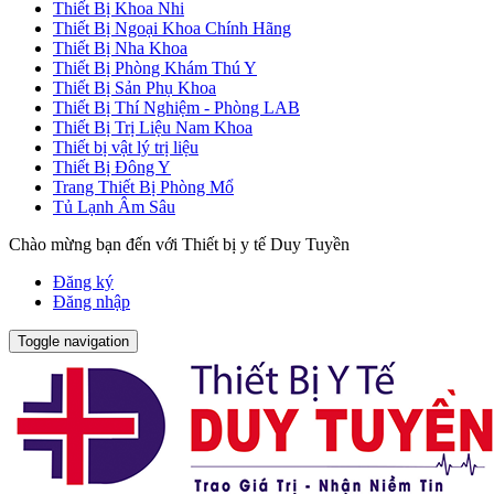
Thiết Bị Khoa Nhi
Thiết Bị Ngoại Khoa Chính Hãng
Thiết Bị Nha Khoa
Thiết Bị Phòng Khám Thú Y
Thiết Bị Sản Phụ Khoa
Thiết Bị Thí Nghiệm - Phòng LAB
Thiết Bị Trị Liệu Nam Khoa
Thiết bị vật lý trị liệu
Thiết Bị Đông Y
Trang Thiết Bị Phòng Mổ
Tủ Lạnh Âm Sâu
Chào mừng bạn đến với Thiết bị y tế Duy Tuyền
Đăng ký
Đăng nhập
Toggle navigation