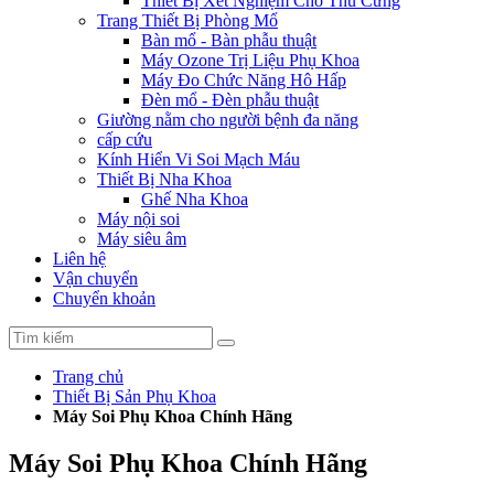
Thiết Bị Xét Nghiệm Cho Thú Cưng
Trang Thiết Bị Phòng Mổ
Bàn mổ - Bàn phẫu thuật
Máy Ozone Trị Liệu Phụ Khoa
Máy Đo Chức Năng Hô Hấp
Đèn mổ - Đèn phẫu thuật
Giường nằm cho người bệnh đa năng
cấp cứu
Kính Hiển Vi Soi Mạch Máu
Thiết Bị Nha Khoa
Ghế Nha Khoa
Máy nội soi
Máy siêu âm
Liên hệ
Vận chuyển
Chuyển khoản
Trang chủ
Thiết Bị Sản Phụ Khoa
Máy Soi Phụ Khoa Chính Hãng
Máy Soi Phụ Khoa Chính Hãng