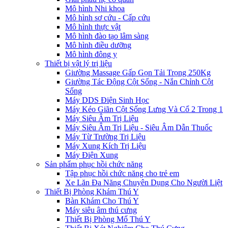
Mô hình Nhi khoa
Mô hình sơ cứu - Cấp cứu
Mô hình thực vật
Mô hình đào tạo lâm sàng
Mô hình điều dưỡng
Mô hình đông y
Thiết bị vật lý trị liệu
Giường Massage Gấp Gọn Tải Trọng 250Kg
Giường Tác Động Cột Sống - Nắn Chỉnh Cột
Sống
Máy DDS Điện Sinh Học
Máy Kéo Giãn Cột Sống Lưng Và Cổ 2 Trong 1
Máy Siêu Âm Trị Liệu
Máy Siêu Âm Trị Liệu - Siêu Âm Dẫn Thuốc
Máy Từ Trường Trị Liệu
Máy Xung Kích Trị Liệu
Máy Điện Xung
Sản phẩm phục hồi chức năng
Tập phục hồi chức năng cho trẻ em
Xe Lăn Đa Năng Chuyên Dụng Cho Người Liệt
Thiết Bị Phòng Khám Thú Y
Bàn Khám Cho Thú Y
Máy siêu âm thú cưng
Thiết Bị Phòng Mổ Thú Y