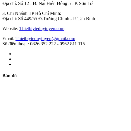
Địa chỉ: Số 12 - Đ. Nại Hiên Đông 5 - P. Sơn Trà
3. Chi Nhánh TP Hồ Chí Minh:
Địa chỉ: Số 449/55 Đ.Trường Chinh - P. Tân Bình
Website:
Thietbiyteduytuyen.com
Email:
Thietbiyteduytuyen@gmail.com
Số điện thoại : 0826.352.222 - 0962.811.115
Bản đồ