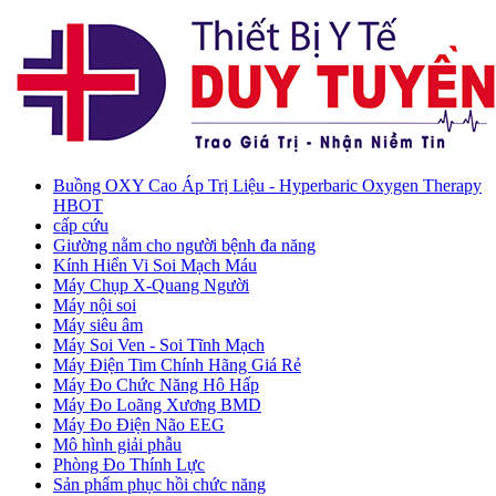
Buồng OXY Cao Áp Trị Liệu - Hyperbaric Oxygen Therapy
HBOT
cấp cứu
Giường nằm cho người bệnh đa năng
Kính Hiển Vi Soi Mạch Máu
Máy Chụp X-Quang Người
Máy nội soi
Máy siêu âm
Máy Soi Ven - Soi Tĩnh Mạch
Máy Điện Tim Chính Hãng Giá Rẻ
Máy Đo Chức Năng Hô Hấp
Máy Đo Loãng Xương BMD
Máy Đo Điện Não EEG
Mô hình giải phẫu
Phòng Đo Thính Lực
Sản phẩm phục hồi chức năng