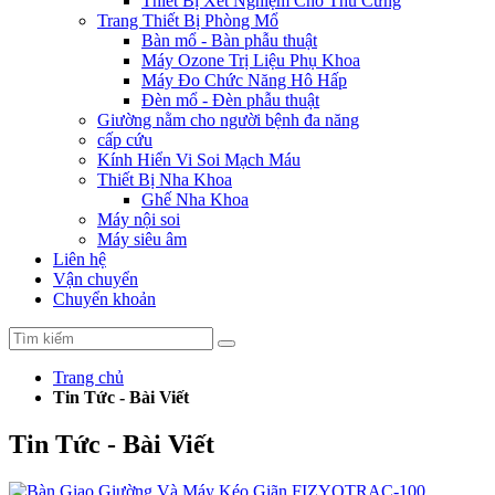
Thiết Bị Xét Nghiệm Cho Thú Cưng
Trang Thiết Bị Phòng Mổ
Bàn mổ - Bàn phẫu thuật
Máy Ozone Trị Liệu Phụ Khoa
Máy Đo Chức Năng Hô Hấp
Đèn mổ - Đèn phẫu thuật
Giường nằm cho người bệnh đa năng
cấp cứu
Kính Hiển Vi Soi Mạch Máu
Thiết Bị Nha Khoa
Ghế Nha Khoa
Máy nội soi
Máy siêu âm
Liên hệ
Vận chuyển
Chuyển khoản
Trang chủ
Tin Tức - Bài Viết
Tin Tức - Bài Viết