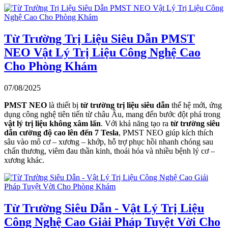
Từ Trường Trị Liệu Siêu Dẫn PMST
NEO Vật Lý Trị Liệu Công Nghệ Cao
Cho Phòng Khám
07/08/2025
PMST NEO
là thiết bị
từ trường trị liệu siêu dẫn
thế hệ mới, ứng
dụng công nghệ tiên tiến từ châu Âu, mang đến bước đột phá trong
vật lý trị liệu không xâm lấn
. Với khả năng tạo ra
từ trường siêu
dẫn cường độ cao lên đến 7 Tesla
, PMST NEO giúp kích thích
sâu vào mô cơ – xương – khớp, hỗ trợ phục hồi nhanh chóng sau
chấn thương, viêm đau thần kinh, thoái hóa và nhiều bệnh lý cơ –
xương khác.
Từ Trường Siêu Dẫn - Vật Lý Trị Liệu
Công Nghệ Cao Giải Pháp Tuyệt Vời Cho