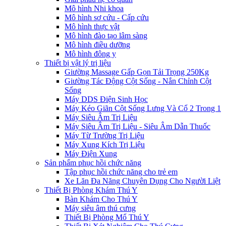
Mô hình Nhi khoa
Mô hình sơ cứu - Cấp cứu
Mô hình thực vật
Mô hình đào tạo lâm sàng
Mô hình điều dưỡng
Mô hình đông y
Thiết bị vật lý trị liệu
Giường Massage Gấp Gọn Tải Trọng 250Kg
Giường Tác Động Cột Sống - Nắn Chỉnh Cột
Sống
Máy DDS Điện Sinh Học
Máy Kéo Giãn Cột Sống Lưng Và Cổ 2 Trong 1
Máy Siêu Âm Trị Liệu
Máy Siêu Âm Trị Liệu - Siêu Âm Dẫn Thuốc
Máy Từ Trường Trị Liệu
Máy Xung Kích Trị Liệu
Máy Điện Xung
Sản phẩm phục hồi chức năng
Tập phục hồi chức năng cho trẻ em
Xe Lăn Đa Năng Chuyên Dụng Cho Người Liệt
Thiết Bị Phòng Khám Thú Y
Bàn Khám Cho Thú Y
Máy siêu âm thú cưng
Thiết Bị Phòng Mổ Thú Y