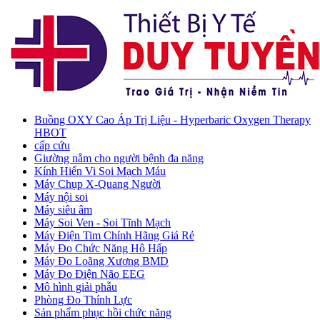
Buồng OXY Cao Áp Trị Liệu - Hyperbaric Oxygen Therapy
HBOT
cấp cứu
Giường nằm cho người bệnh đa năng
Kính Hiển Vi Soi Mạch Máu
Máy Chụp X-Quang Người
Máy nội soi
Máy siêu âm
Máy Soi Ven - Soi Tĩnh Mạch
Máy Điện Tim Chính Hãng Giá Rẻ
Máy Đo Chức Năng Hô Hấp
Máy Đo Loãng Xương BMD
Máy Đo Điện Não EEG
Mô hình giải phẫu
Phòng Đo Thính Lực
Sản phẩm phục hồi chức năng