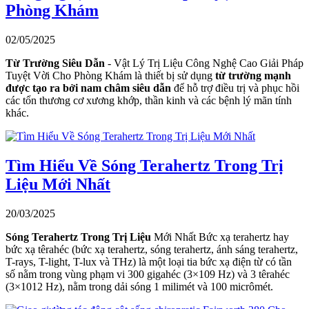
Phòng Khám
02/05/2025
Từ Trường Siêu Dẫn
- Vật Lý Trị Liệu Công Nghệ Cao Giải Pháp
Tuyệt Vời Cho Phòng Khám là thiết bị sử dụng
từ trường mạnh
được tạo ra bởi nam châm siêu dẫn
để hỗ trợ điều trị và phục hồi
các tổn thương cơ xương khớp, thần kinh và các bệnh lý mãn tính
khác.
Tìm Hiểu Về Sóng Terahertz Trong Trị
Liệu Mới Nhất
20/03/2025
Sóng Terahertz Trong Trị Liệu
Mới Nhất Bức xạ terahertz hay
bức xạ têrahéc (bức xạ terahertz, sóng terahertz, ánh sáng terahertz,
T-rays, T-light, T-lux và THz) là một loại tia bức xạ điện từ có tần
số nằm trong vùng phạm vi 300 gigahéc (3×109 Hz) và 3 têrahéc
(3×1012 Hz), nằm trong dải sóng 1 milimét và 100 micrômét.