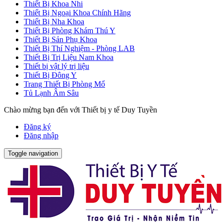
Thiết Bị Khoa Nhi
Thiết Bị Ngoại Khoa Chính Hãng
Thiết Bị Nha Khoa
Thiết Bị Phòng Khám Thú Y
Thiết Bị Sản Phụ Khoa
Thiết Bị Thí Nghiệm - Phòng LAB
Thiết Bị Trị Liệu Nam Khoa
Thiết bị vật lý trị liệu
Thiết Bị Đông Y
Trang Thiết Bị Phòng Mổ
Tủ Lạnh Âm Sâu
Chào mừng bạn đến với Thiết bị y tế Duy Tuyền
Đăng ký
Đăng nhập
Toggle navigation