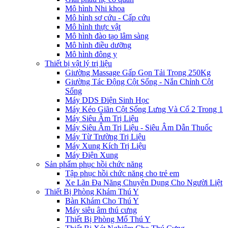
Mô hình Nhi khoa
Mô hình sơ cứu - Cấp cứu
Mô hình thực vật
Mô hình đào tạo lâm sàng
Mô hình điều dưỡng
Mô hình đông y
Thiết bị vật lý trị liệu
Giường Massage Gấp Gọn Tải Trọng 250Kg
Giường Tác Động Cột Sống - Nắn Chỉnh Cột
Sống
Máy DDS Điện Sinh Học
Máy Kéo Giãn Cột Sống Lưng Và Cổ 2 Trong 1
Máy Siêu Âm Trị Liệu
Máy Siêu Âm Trị Liệu - Siêu Âm Dẫn Thuốc
Máy Từ Trường Trị Liệu
Máy Xung Kích Trị Liệu
Máy Điện Xung
Sản phẩm phục hồi chức năng
Tập phục hồi chức năng cho trẻ em
Xe Lăn Đa Năng Chuyên Dụng Cho Người Liệt
Thiết Bị Phòng Khám Thú Y
Bàn Khám Cho Thú Y
Máy siêu âm thú cưng
Thiết Bị Phòng Mổ Thú Y