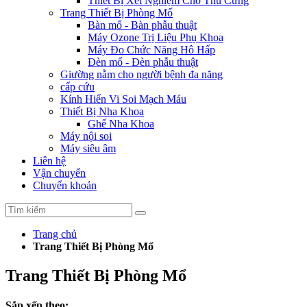
Thiết Bị Xét Nghiệm Cho Thú Cưng
Trang Thiết Bị Phòng Mổ
Bàn mổ - Bàn phẫu thuật
Máy Ozone Trị Liệu Phụ Khoa
Máy Đo Chức Năng Hô Hấp
Đèn mổ - Đèn phẫu thuật
Giường nằm cho người bệnh đa năng
cấp cứu
Kính Hiển Vi Soi Mạch Máu
Thiết Bị Nha Khoa
Ghế Nha Khoa
Máy nội soi
Máy siêu âm
Liên hệ
Vận chuyển
Chuyển khoản
Trang chủ
Trang Thiết Bị Phòng Mổ
Trang Thiết Bị Phòng Mổ
Sắp xếp theo: