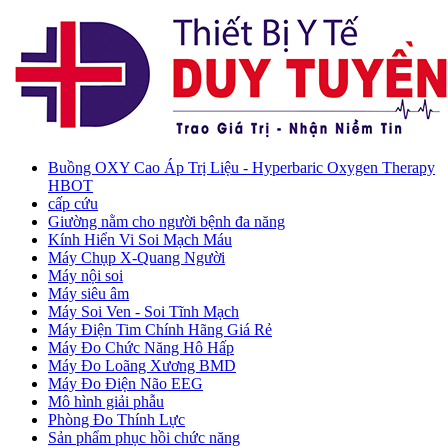
Buồng OXY Cao Áp Trị Liệu - Hyperbaric Oxygen Therapy
HBOT
cấp cứu
Giường nằm cho người bệnh đa năng
Kính Hiển Vi Soi Mạch Máu
Máy Chụp X-Quang Người
Máy nội soi
Máy siêu âm
Máy Soi Ven - Soi Tĩnh Mạch
Máy Điện Tim Chính Hãng Giá Rẻ
Máy Đo Chức Năng Hô Hấp
Máy Đo Loãng Xương BMD
Máy Đo Điện Não EEG
Mô hình giải phẫu
Phòng Đo Thính Lực
Sản phẩm phục hồi chức năng