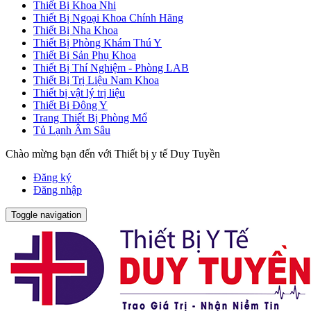
Thiết Bị Khoa Nhi
Thiết Bị Ngoại Khoa Chính Hãng
Thiết Bị Nha Khoa
Thiết Bị Phòng Khám Thú Y
Thiết Bị Sản Phụ Khoa
Thiết Bị Thí Nghiệm - Phòng LAB
Thiết Bị Trị Liệu Nam Khoa
Thiết bị vật lý trị liệu
Thiết Bị Đông Y
Trang Thiết Bị Phòng Mổ
Tủ Lạnh Âm Sâu
Chào mừng bạn đến với Thiết bị y tế Duy Tuyền
Đăng ký
Đăng nhập
Toggle navigation