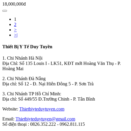
18,000,000đ
1
2
>
>|
Thiết Bị Y Tế Duy Tuyền
1. Chi Nhánh Hà Nội
Địa Chỉ: Số 135 Louis I - LK51, KĐT mới Hoàng Văn Thụ - P.
Hoàng Mai
2. Chi Nhánh Đà Nẵng
Địa chỉ: Số 12 - Đ. Nại Hiên Đông 5 - P. Sơn Trà
3. Chi Nhánh TP Hồ Chí Minh:
Địa chỉ: Số 449/55 Đ.Trường Chinh - P. Tân Bình
Website:
Thietbiyteduytuyen.com
Email:
Thietbiyteduytuyen@gmail.com
Số điện thoại : 0826.352.222 - 0962.811.115