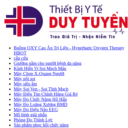
Buồng OXY Cao Áp Trị Liệu - Hyperbaric Oxygen Therapy
HBOT
cấp cứu
Giường nằm cho người bệnh đa năng
Kính Hiển Vi Soi Mạch Máu
Máy Chụp X-Quang Người
Máy nội soi
Máy siêu âm
Máy Soi Ven - Soi Tĩnh Mạch
Máy Điện Tim Chính Hãng Giá Rẻ
Máy Đo Chức Năng Hô Hấp
Máy Đo Loãng Xương BMD
Máy Đo Điện Não EEG
Mô hình giải phẫu
Phòng Đo Thính Lực
Sản phẩm phục hồi chức năng