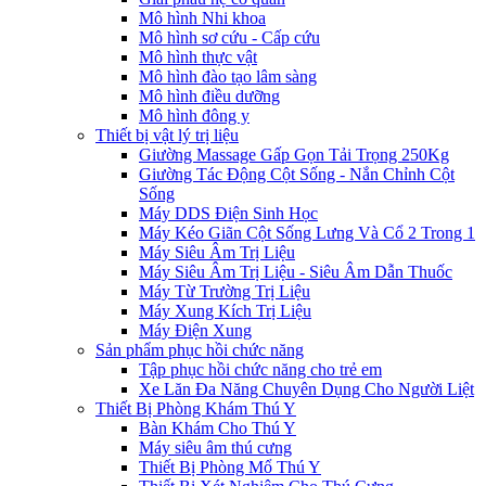
Mô hình Nhi khoa
Mô hình sơ cứu - Cấp cứu
Mô hình thực vật
Mô hình đào tạo lâm sàng
Mô hình điều dưỡng
Mô hình đông y
Thiết bị vật lý trị liệu
Giường Massage Gấp Gọn Tải Trọng 250Kg
Giường Tác Động Cột Sống - Nắn Chỉnh Cột
Sống
Máy DDS Điện Sinh Học
Máy Kéo Giãn Cột Sống Lưng Và Cổ 2 Trong 1
Máy Siêu Âm Trị Liệu
Máy Siêu Âm Trị Liệu - Siêu Âm Dẫn Thuốc
Máy Từ Trường Trị Liệu
Máy Xung Kích Trị Liệu
Máy Điện Xung
Sản phẩm phục hồi chức năng
Tập phục hồi chức năng cho trẻ em
Xe Lăn Đa Năng Chuyên Dụng Cho Người Liệt
Thiết Bị Phòng Khám Thú Y
Bàn Khám Cho Thú Y
Máy siêu âm thú cưng
Thiết Bị Phòng Mổ Thú Y