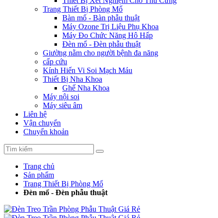
Thiết Bị Xét Nghiệm Cho Thú Cưng
Trang Thiết Bị Phòng Mổ
Bàn mổ - Bàn phẫu thuật
Máy Ozone Trị Liệu Phụ Khoa
Máy Đo Chức Năng Hô Hấp
Đèn mổ - Đèn phẫu thuật
Giường nằm cho người bệnh đa năng
cấp cứu
Kính Hiển Vi Soi Mạch Máu
Thiết Bị Nha Khoa
Ghế Nha Khoa
Máy nội soi
Máy siêu âm
Liên hệ
Vận chuyển
Chuyển khoản
Trang chủ
Sản phẩm
Trang Thiết Bị Phòng Mổ
Đèn mổ - Đèn phẫu thuật