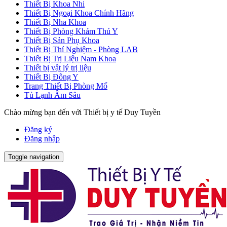
Thiết Bị Khoa Nhi
Thiết Bị Ngoại Khoa Chính Hãng
Thiết Bị Nha Khoa
Thiết Bị Phòng Khám Thú Y
Thiết Bị Sản Phụ Khoa
Thiết Bị Thí Nghiệm - Phòng LAB
Thiết Bị Trị Liệu Nam Khoa
Thiết bị vật lý trị liệu
Thiết Bị Đông Y
Trang Thiết Bị Phòng Mổ
Tủ Lạnh Âm Sâu
Chào mừng bạn đến với Thiết bị y tế Duy Tuyền
Đăng ký
Đăng nhập
Toggle navigation