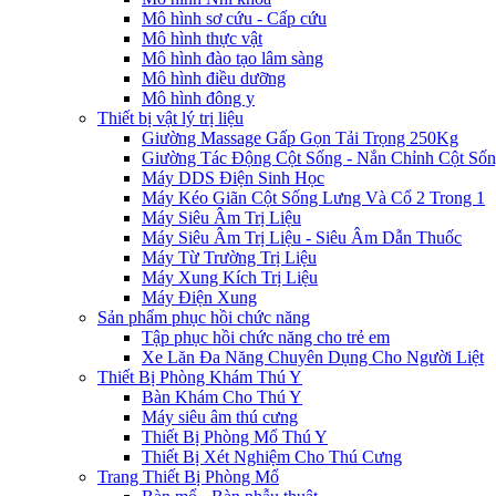
Mô hình sơ cứu - Cấp cứu
Mô hình thực vật
Mô hình đào tạo lâm sàng
Mô hình điều dưỡng
Mô hình đông y
Thiết bị vật lý trị liệu
Giường Massage Gấp Gọn Tải Trọng 250Kg
Giường Tác Động Cột Sống - Nắn Chỉnh Cột Số
Máy DDS Điện Sinh Học
Máy Kéo Giãn Cột Sống Lưng Và Cổ 2 Trong 1
Máy Siêu Âm Trị Liệu
Máy Siêu Âm Trị Liệu - Siêu Âm Dẫn Thuốc
Máy Từ Trường Trị Liệu
Máy Xung Kích Trị Liệu
Máy Điện Xung
Sản phẩm phục hồi chức năng
Tập phục hồi chức năng cho trẻ em
Xe Lăn Đa Năng Chuyên Dụng Cho Người Liệt
Thiết Bị Phòng Khám Thú Y
Bàn Khám Cho Thú Y
Máy siêu âm thú cưng
Thiết Bị Phòng Mổ Thú Y
Thiết Bị Xét Nghiệm Cho Thú Cưng
Trang Thiết Bị Phòng Mổ