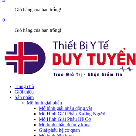
Giỏ hàng của bạn trống!
0
Giỏ hàng của bạn trống!
Trang chủ
Giới thiệu
Sản phẩm
Mô hình giải phẫu
Mô hình giải phẫu động vật
Mô Hình Giải Phẫu Xương Người
Mô Hình Giải Phẫu Hệ Cơ
Mô hình chẩn đoán y khoa
Giải phẫu hệ cơ quan
Mô hình Nhi khoa