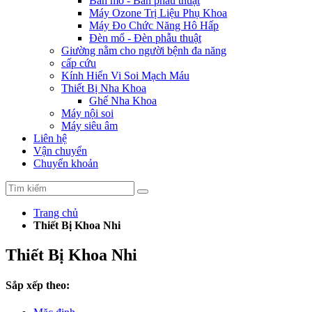
Bàn mổ - Bàn phẫu thuật
Máy Ozone Trị Liệu Phụ Khoa
Máy Đo Chức Năng Hô Hấp
Đèn mổ - Đèn phẫu thuật
Giường nằm cho người bệnh đa năng
cấp cứu
Kính Hiển Vi Soi Mạch Máu
Thiết Bị Nha Khoa
Ghế Nha Khoa
Máy nội soi
Máy siêu âm
Liên hệ
Vận chuyển
Chuyển khoản
Trang chủ
Thiết Bị Khoa Nhi
Thiết Bị Khoa Nhi
Sắp xếp theo: