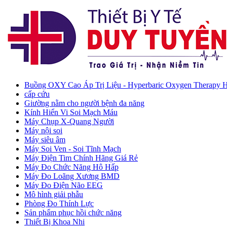
Buồng OXY Cao Áp Trị Liệu - Hyperbaric Oxygen Therapy
cấp cứu
Giường nằm cho người bệnh đa năng
Kính Hiển Vi Soi Mạch Máu
Máy Chụp X-Quang Người
Máy nội soi
Máy siêu âm
Máy Soi Ven - Soi Tĩnh Mạch
Máy Điện Tim Chính Hãng Giá Rẻ
Máy Đo Chức Năng Hô Hấp
Máy Đo Loãng Xương BMD
Máy Đo Điện Não EEG
Mô hình giải phẫu
Phòng Đo Thính Lực
Sản phẩm phục hồi chức năng
Thiết Bị Khoa Nhi