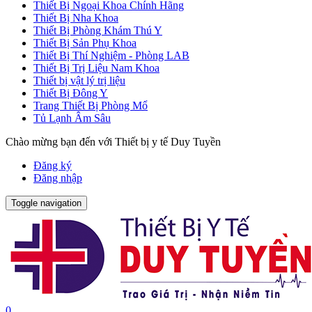
Thiết Bị Ngoại Khoa Chính Hãng
Thiết Bị Nha Khoa
Thiết Bị Phòng Khám Thú Y
Thiết Bị Sản Phụ Khoa
Thiết Bị Thí Nghiệm - Phòng LAB
Thiết Bị Trị Liệu Nam Khoa
Thiết bị vật lý trị liệu
Thiết Bị Đông Y
Trang Thiết Bị Phòng Mổ
Tủ Lạnh Âm Sâu
Chào mừng bạn đến với Thiết bị y tế Duy Tuyền
Đăng ký
Đăng nhập
Toggle navigation
0