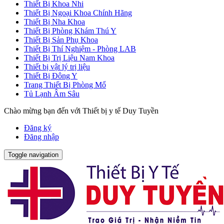
Thiết Bị Khoa Nhi
Thiết Bị Ngoại Khoa Chính Hãng
Thiết Bị Nha Khoa
Thiết Bị Phòng Khám Thú Y
Thiết Bị Sản Phụ Khoa
Thiết Bị Thí Nghiệm - Phòng LAB
Thiết Bị Trị Liệu Nam Khoa
Thiết bị vật lý trị liệu
Thiết Bị Đông Y
Trang Thiết Bị Phòng Mổ
Tủ Lạnh Âm Sâu
Chào mừng bạn đến với Thiết bị y tế Duy Tuyền
Đăng ký
Đăng nhập
Toggle navigation