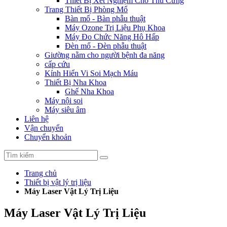
Thiết Bị Xét Nghiệm Cho Thú Cưng
Trang Thiết Bị Phòng Mổ
Bàn mổ - Bàn phẫu thuật
Máy Ozone Trị Liệu Phụ Khoa
Máy Đo Chức Năng Hô Hấp
Đèn mổ - Đèn phẫu thuật
Giường nằm cho người bệnh đa năng
cấp cứu
Kính Hiển Vi Soi Mạch Máu
Thiết Bị Nha Khoa
Ghế Nha Khoa
Máy nội soi
Máy siêu âm
Liên hệ
Vận chuyển
Chuyển khoản
Trang chủ
Thiết bị vật lý trị liệu
Máy Laser Vật Lý Trị Liệu
Máy Laser Vật Lý Trị Liệu