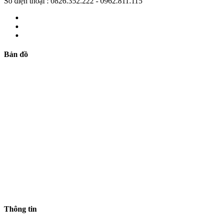
Số điện thoại : 0826.352.222 - 0962.811.115
Bản đồ
Thông tin