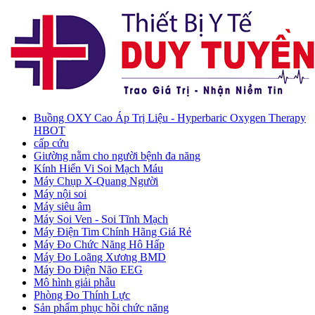
Buồng OXY Cao Áp Trị Liệu - Hyperbaric Oxygen Therapy
HBOT
cấp cứu
Giường nằm cho người bệnh đa năng
Kính Hiển Vi Soi Mạch Máu
Máy Chụp X-Quang Người
Máy nội soi
Máy siêu âm
Máy Soi Ven - Soi Tĩnh Mạch
Máy Điện Tim Chính Hãng Giá Rẻ
Máy Đo Chức Năng Hô Hấp
Máy Đo Loãng Xương BMD
Máy Đo Điện Não EEG
Mô hình giải phẫu
Phòng Đo Thính Lực
Sản phẩm phục hồi chức năng