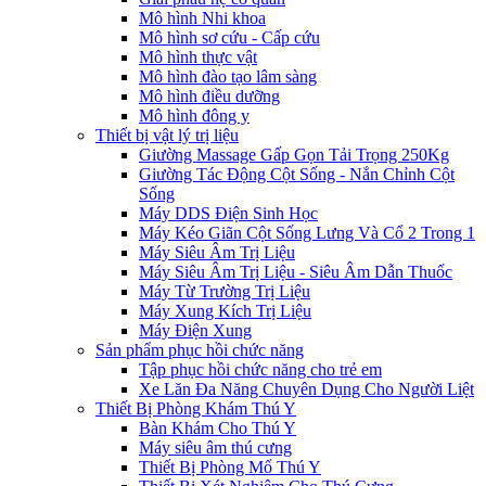
Mô hình Nhi khoa
Mô hình sơ cứu - Cấp cứu
Mô hình thực vật
Mô hình đào tạo lâm sàng
Mô hình điều dưỡng
Mô hình đông y
Thiết bị vật lý trị liệu
Giường Massage Gấp Gọn Tải Trọng 250Kg
Giường Tác Động Cột Sống - Nắn Chỉnh Cột
Sống
Máy DDS Điện Sinh Học
Máy Kéo Giãn Cột Sống Lưng Và Cổ 2 Trong 1
Máy Siêu Âm Trị Liệu
Máy Siêu Âm Trị Liệu - Siêu Âm Dẫn Thuốc
Máy Từ Trường Trị Liệu
Máy Xung Kích Trị Liệu
Máy Điện Xung
Sản phẩm phục hồi chức năng
Tập phục hồi chức năng cho trẻ em
Xe Lăn Đa Năng Chuyên Dụng Cho Người Liệt
Thiết Bị Phòng Khám Thú Y
Bàn Khám Cho Thú Y
Máy siêu âm thú cưng
Thiết Bị Phòng Mổ Thú Y