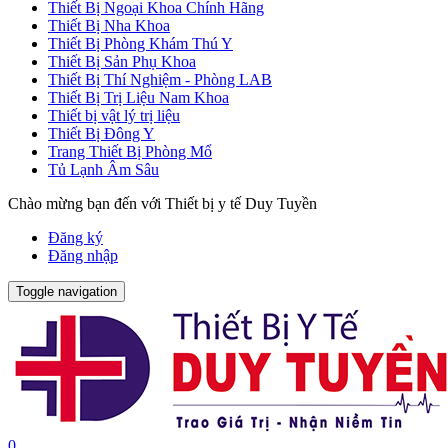
Thiết Bị Ngoại Khoa Chính Hãng
Thiết Bị Nha Khoa
Thiết Bị Phòng Khám Thú Y
Thiết Bị Sản Phụ Khoa
Thiết Bị Thí Nghiệm - Phòng LAB
Thiết Bị Trị Liệu Nam Khoa
Thiết bị vật lý trị liệu
Thiết Bị Đông Y
Trang Thiết Bị Phòng Mổ
Tủ Lạnh Âm Sâu
Chào mừng bạn đến với Thiết bị y tế Duy Tuyền
Đăng ký
Đăng nhập
Toggle navigation
0