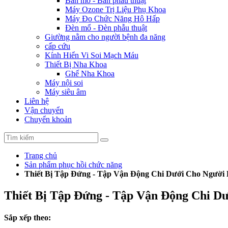
Bàn mổ - Bàn phẫu thuật
Máy Ozone Trị Liệu Phụ Khoa
Máy Đo Chức Năng Hô Hấp
Đèn mổ - Đèn phẫu thuật
Giường nằm cho người bệnh đa năng
cấp cứu
Kính Hiển Vi Soi Mạch Máu
Thiết Bị Nha Khoa
Ghế Nha Khoa
Máy nội soi
Máy siêu âm
Liên hệ
Vận chuyển
Chuyển khoản
Trang chủ
Sản phẩm phục hồi chức năng
Thiết Bị Tập Đứng - Tập Vận Động Chi Dưới Cho Người 
Thiết Bị Tập Đứng - Tập Vận Động Chi Dư
Sắp xếp theo: