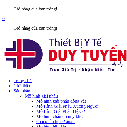
Giỏ hàng của bạn trống!
0
Giỏ hàng của bạn trống!
Trang chủ
Giới thiệu
Sản phẩm
Mô hình giải phẫu
Mô hình giải phẫu động vật
Mô Hình Giải Phẫu Xương Người
Mô Hình Giải Phẫu Hệ Cơ
Mô hình chẩn đoán y khoa
Giải phẫu hệ cơ quan
Mô hình Nhi khoa