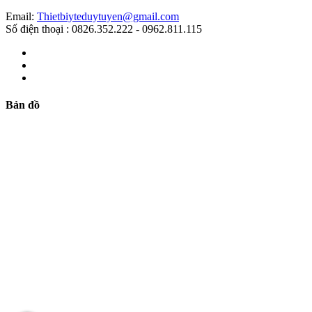
Email:
Thietbiyteduytuyen@gmail.com
Số điện thoại : 0826.352.222 - 0962.811.115
Bản đồ