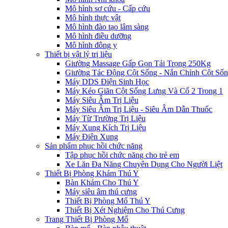
Mô hình sơ cứu - Cấp cứu
Mô hình thực vật
Mô hình đào tạo lâm sàng
Mô hình điều dưỡng
Mô hình đông y
Thiết bị vật lý trị liệu
Giường Massage Gấp Gọn Tải Trọng 250Kg
Giường Tác Động Cột Sống - Nắn Chỉnh Cột Số
Máy DDS Điện Sinh Học
Máy Kéo Giãn Cột Sống Lưng Và Cổ 2 Trong 1
Máy Siêu Âm Trị Liệu
Máy Siêu Âm Trị Liệu - Siêu Âm Dẫn Thuốc
Máy Từ Trường Trị Liệu
Máy Xung Kích Trị Liệu
Máy Điện Xung
Sản phẩm phục hồi chức năng
Tập phục hồi chức năng cho trẻ em
Xe Lăn Đa Năng Chuyên Dụng Cho Người Liệt
Thiết Bị Phòng Khám Thú Y
Bàn Khám Cho Thú Y
Máy siêu âm thú cưng
Thiết Bị Phòng Mổ Thú Y
Thiết Bị Xét Nghiệm Cho Thú Cưng
Trang Thiết Bị Phòng Mổ