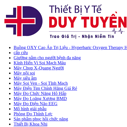
Buồng OXY Cao Áp Trị Liệu - Hyperbaric Oxygen Therapy
cấp cứu
Giường nằm cho người bệnh đa năng
Kính Hiển Vi Soi Mạch Máu
Máy Chụp X-Quang Người
Máy nội soi
Máy siêu âm
Máy Soi Ven - Soi Tĩnh Mạch
Máy Điện Tim Chính Hãng Giá Rẻ
Máy Đo Chức Năng Hô Hấp
Máy Đo Loãng Xương BMD
Máy Đo Điện Não EEG
Mô hình giải phẫu
Phòng Đo Thính Lực
Sản phẩm phục hồi chức năng
Thiết Bị Khoa Nhi