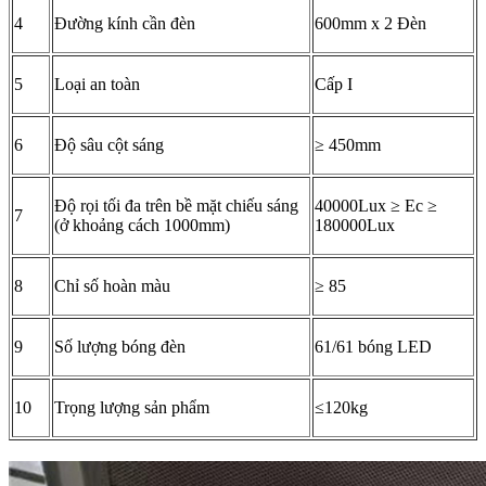
4
Đường kính cần đèn
600mm x 2 Đèn
5
Loại an toàn
Cấp I
6
Độ sâu cột sáng
≥ 450mm
Độ rọi tối đa trên bề mặt chiếu sáng
40000Lux ≥ Ec ≥
7
(ở khoảng cách 1000mm)
180000Lux
8
Chỉ số hoàn màu
≥ 85
9
Số lượng bóng đèn
61/61 bóng LED
10
Trọng lượng sản phẩm
≤120kg