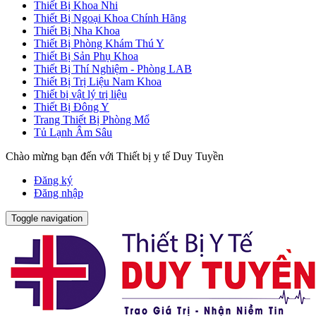
Thiết Bị Khoa Nhi
Thiết Bị Ngoại Khoa Chính Hãng
Thiết Bị Nha Khoa
Thiết Bị Phòng Khám Thú Y
Thiết Bị Sản Phụ Khoa
Thiết Bị Thí Nghiệm - Phòng LAB
Thiết Bị Trị Liệu Nam Khoa
Thiết bị vật lý trị liệu
Thiết Bị Đông Y
Trang Thiết Bị Phòng Mổ
Tủ Lạnh Âm Sâu
Chào mừng bạn đến với Thiết bị y tế Duy Tuyền
Đăng ký
Đăng nhập
Toggle navigation