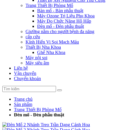
Thiết Bị Xét Nghiệm Cho Thú Cưng
Trang Thiết Bị Phòng Mổ
Bàn mổ - Bàn phẫu thuật
Máy Ozone Trị Liệu Phụ Khoa
Máy Đo Chức Năng Hô Hấp
Đèn mổ - Đèn phẫu thuật
Giường nằm cho người bệnh đa năng
cấp cứu
Kính Hiển Vi Soi Mạch Máu
Thiết Bị Nha Khoa
Ghế Nha Khoa
Máy nội soi
Máy siêu âm
Liên hệ
Vận chuyển
Chuyển khoản
Trang chủ
Sản phẩm
Trang Thiết Bị Phòng Mổ
Đèn mổ - Đèn phẫu thuật