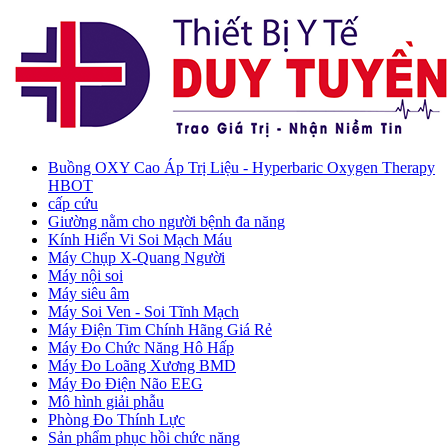
Buồng OXY Cao Áp Trị Liệu - Hyperbaric Oxygen Therapy
HBOT
cấp cứu
Giường nằm cho người bệnh đa năng
Kính Hiển Vi Soi Mạch Máu
Máy Chụp X-Quang Người
Máy nội soi
Máy siêu âm
Máy Soi Ven - Soi Tĩnh Mạch
Máy Điện Tim Chính Hãng Giá Rẻ
Máy Đo Chức Năng Hô Hấp
Máy Đo Loãng Xương BMD
Máy Đo Điện Não EEG
Mô hình giải phẫu
Phòng Đo Thính Lực
Sản phẩm phục hồi chức năng