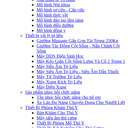
Mô hình Nhi khoa
Mô hình sơ cứu - Cấp cứu
Mô hình thực vật
Mô hình đào tạo lâm sàng
Mô hình điều dưỡng
Mô hình đông y
Thiết bị vật lý trị liệu
Giường Massage Gấp Gọn Tải Trọng 250Kg
Giường Tác Động Cột Sống - Nắn Chỉnh Cột
Sống
Máy DDS Điện Sinh Học
Máy Kéo Giãn Cột Sống Lưng Và Cổ 2 Trong 1
Máy Siêu Âm Trị Liệu
Máy Siêu Âm Trị Liệu - Siêu Âm Dẫn Thuốc
Máy Từ Trường Trị Liệu
Máy Xung Kích Trị Liệu
Máy Điện Xung
Sản phẩm phục hồi chức năng
Tập phục hồi chức năng cho trẻ em
Xe Lăn Đa Năng Chuyên Dụng Cho Người Liệt
Thiết Bị Phòng Khám Thú Y
Bàn Khám Cho Thú Y
Máy siêu âm thú cưng
Thiết Bị Phòng Mổ Thú Y