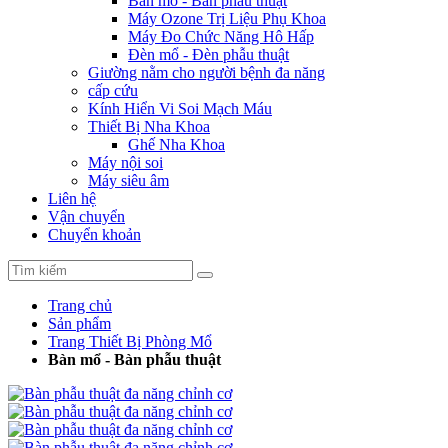
Bàn mổ - Bàn phẫu thuật
Máy Ozone Trị Liệu Phụ Khoa
Máy Đo Chức Năng Hô Hấp
Đèn mổ - Đèn phẫu thuật
Giường nằm cho người bệnh đa năng
cấp cứu
Kính Hiển Vi Soi Mạch Máu
Thiết Bị Nha Khoa
Ghế Nha Khoa
Máy nội soi
Máy siêu âm
Liên hệ
Vận chuyển
Chuyển khoản
Trang chủ
Sản phẩm
Trang Thiết Bị Phòng Mổ
Bàn mổ - Bàn phẫu thuật