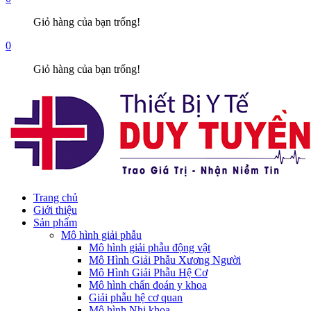
Giỏ hàng của bạn trống!
0
Giỏ hàng của bạn trống!
Trang chủ
Giới thiệu
Sản phẩm
Mô hình giải phẫu
Mô hình giải phẫu động vật
Mô Hình Giải Phẫu Xương Người
Mô Hình Giải Phẫu Hệ Cơ
Mô hình chẩn đoán y khoa
Giải phẫu hệ cơ quan
Mô hình Nhi khoa