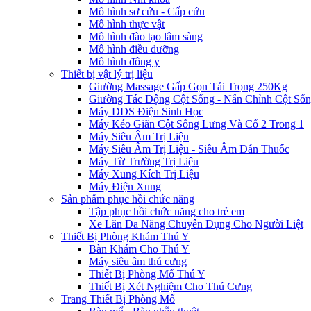
Mô hình sơ cứu - Cấp cứu
Mô hình thực vật
Mô hình đào tạo lâm sàng
Mô hình điều dưỡng
Mô hình đông y
Thiết bị vật lý trị liệu
Giường Massage Gấp Gọn Tải Trọng 250Kg
Giường Tác Động Cột Sống - Nắn Chỉnh Cột Số
Máy DDS Điện Sinh Học
Máy Kéo Giãn Cột Sống Lưng Và Cổ 2 Trong 1
Máy Siêu Âm Trị Liệu
Máy Siêu Âm Trị Liệu - Siêu Âm Dẫn Thuốc
Máy Từ Trường Trị Liệu
Máy Xung Kích Trị Liệu
Máy Điện Xung
Sản phẩm phục hồi chức năng
Tập phục hồi chức năng cho trẻ em
Xe Lăn Đa Năng Chuyên Dụng Cho Người Liệt
Thiết Bị Phòng Khám Thú Y
Bàn Khám Cho Thú Y
Máy siêu âm thú cưng
Thiết Bị Phòng Mổ Thú Y
Thiết Bị Xét Nghiệm Cho Thú Cưng
Trang Thiết Bị Phòng Mổ