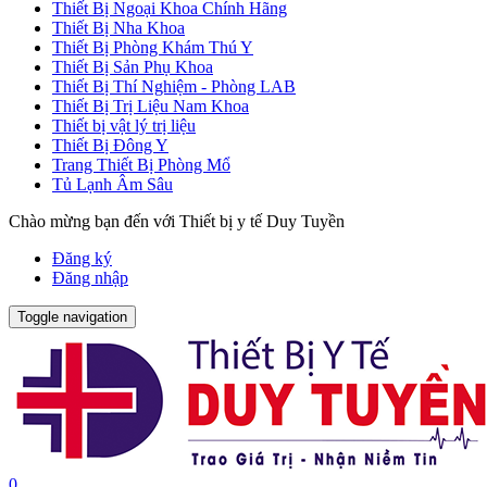
Thiết Bị Ngoại Khoa Chính Hãng
Thiết Bị Nha Khoa
Thiết Bị Phòng Khám Thú Y
Thiết Bị Sản Phụ Khoa
Thiết Bị Thí Nghiệm - Phòng LAB
Thiết Bị Trị Liệu Nam Khoa
Thiết bị vật lý trị liệu
Thiết Bị Đông Y
Trang Thiết Bị Phòng Mổ
Tủ Lạnh Âm Sâu
Chào mừng bạn đến với Thiết bị y tế Duy Tuyền
Đăng ký
Đăng nhập
Toggle navigation
0