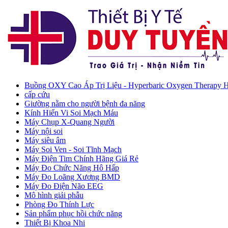
Buồng OXY Cao Áp Trị Liệu - Hyperbaric Oxygen Therapy
cấp cứu
Giường nằm cho người bệnh đa năng
Kính Hiển Vi Soi Mạch Máu
Máy Chụp X-Quang Người
Máy nội soi
Máy siêu âm
Máy Soi Ven - Soi Tĩnh Mạch
Máy Điện Tim Chính Hãng Giá Rẻ
Máy Đo Chức Năng Hô Hấp
Máy Đo Loãng Xương BMD
Máy Đo Điện Não EEG
Mô hình giải phẫu
Phòng Đo Thính Lực
Sản phẩm phục hồi chức năng
Thiết Bị Khoa Nhi