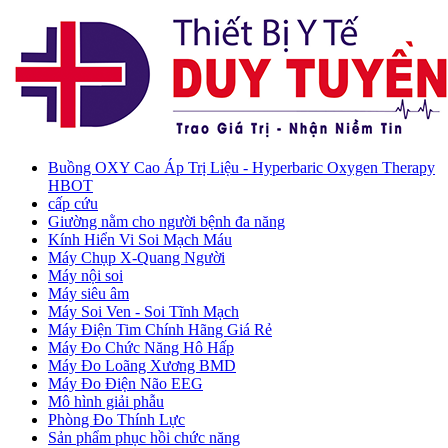
Buồng OXY Cao Áp Trị Liệu - Hyperbaric Oxygen Therapy
HBOT
cấp cứu
Giường nằm cho người bệnh đa năng
Kính Hiển Vi Soi Mạch Máu
Máy Chụp X-Quang Người
Máy nội soi
Máy siêu âm
Máy Soi Ven - Soi Tĩnh Mạch
Máy Điện Tim Chính Hãng Giá Rẻ
Máy Đo Chức Năng Hô Hấp
Máy Đo Loãng Xương BMD
Máy Đo Điện Não EEG
Mô hình giải phẫu
Phòng Đo Thính Lực
Sản phẩm phục hồi chức năng