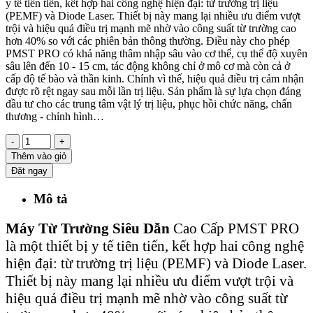
y tế tiên tiến, kết hợp hai công nghệ hiện đại: từ trường trị liệu
(PEMF) và Diode Laser. Thiết bị này mang lại nhiều ưu điểm vượt
trội và hiệu quả điều trị mạnh mẽ nhờ vào công suất từ trường cao
hơn 40% so với các phiên bản thông thường. Điều này cho phép
PMST PRO có khả năng thâm nhập sâu vào cơ thể, cụ thể độ xuyên
sâu lên đến 10 - 15 cm, tác động không chỉ ở mô cơ mà còn cả ở
cấp độ tế bào và thần kinh. Chính vì thế, hiệu quả điều trị cảm nhận
được rõ rệt ngay sau mỗi lần trị liệu. Sản phẩm là sự lựa chọn đáng
đầu tư cho các trung tâm vật lý trị liệu, phục hồi chức năng, chấn
thương - chỉnh hình…
-
+
Thêm vào giỏ
Đặt ngay
Mô tả
Máy Từ Trường Siêu Dẫn
Cao Cấp PMST PRO
là một thiết bị y tế tiên tiến, kết hợp hai công nghệ
hiện đại: từ trường trị liệu (PEMF) và Diode Laser.
Thiết bị này mang lại nhiều ưu điểm vượt trội và
hiệu quả điều trị mạnh mẽ nhờ vào công suất từ