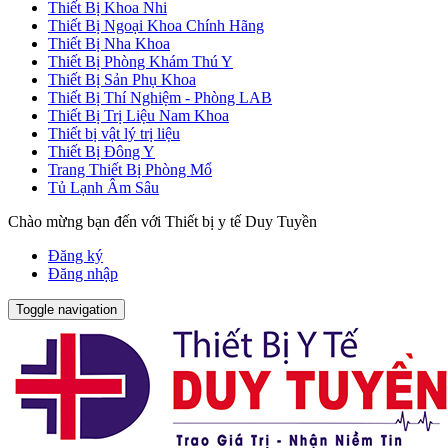
Thiết Bị Khoa Nhi
Thiết Bị Ngoại Khoa Chính Hãng
Thiết Bị Nha Khoa
Thiết Bị Phòng Khám Thú Y
Thiết Bị Sản Phụ Khoa
Thiết Bị Thí Nghiệm - Phòng LAB
Thiết Bị Trị Liệu Nam Khoa
Thiết bị vật lý trị liệu
Thiết Bị Đông Y
Trang Thiết Bị Phòng Mổ
Tủ Lạnh Âm Sâu
Chào mừng bạn đến với Thiết bị y tế Duy Tuyền
Đăng ký
Đăng nhập
Toggle navigation