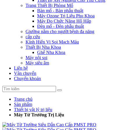
Thiết Bị Xét Nghiệm Cho Thú Cưng
Trang Thiết Bị Phòng Mổ
Bàn mổ - Bàn phẫu thuật
Máy Ozone Trị Liệu Phụ Khoa
Máy Đo Chức Năng Hô Hấp
Đèn mổ - Đèn phẫu thuật
Giường nằm cho người bệnh đa năng
cấp cứu
Kính Hiển Vi Soi Mạch Máu
Thiết Bị Nha Khoa
Ghế Nha Khoa
Máy nội soi
Máy siêu âm
Liên hệ
Vận chuyển
Chuyển khoản
Trang chủ
Sản phẩm
Thiết bị vật lý trị liệu
Máy Từ Trường Trị Liệu