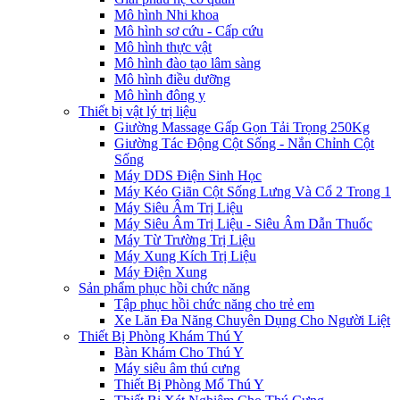
Mô hình Nhi khoa
Mô hình sơ cứu - Cấp cứu
Mô hình thực vật
Mô hình đào tạo lâm sàng
Mô hình điều dưỡng
Mô hình đông y
Thiết bị vật lý trị liệu
Giường Massage Gấp Gọn Tải Trọng 250Kg
Giường Tác Động Cột Sống - Nắn Chỉnh Cột
Sống
Máy DDS Điện Sinh Học
Máy Kéo Giãn Cột Sống Lưng Và Cổ 2 Trong 1
Máy Siêu Âm Trị Liệu
Máy Siêu Âm Trị Liệu - Siêu Âm Dẫn Thuốc
Máy Từ Trường Trị Liệu
Máy Xung Kích Trị Liệu
Máy Điện Xung
Sản phẩm phục hồi chức năng
Tập phục hồi chức năng cho trẻ em
Xe Lăn Đa Năng Chuyên Dụng Cho Người Liệt
Thiết Bị Phòng Khám Thú Y
Bàn Khám Cho Thú Y
Máy siêu âm thú cưng
Thiết Bị Phòng Mổ Thú Y