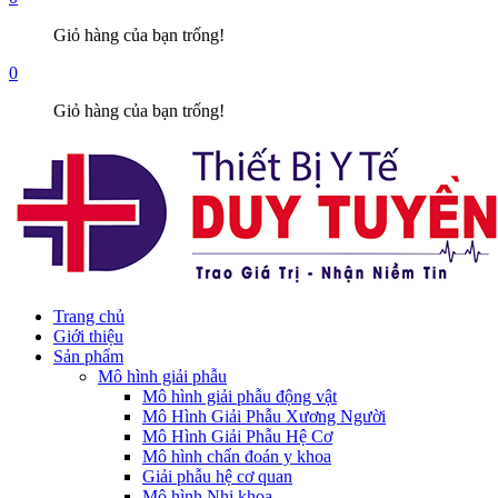
Giỏ hàng của bạn trống!
0
Giỏ hàng của bạn trống!
Trang chủ
Giới thiệu
Sản phẩm
Mô hình giải phẫu
Mô hình giải phẫu động vật
Mô Hình Giải Phẫu Xương Người
Mô Hình Giải Phẫu Hệ Cơ
Mô hình chẩn đoán y khoa
Giải phẫu hệ cơ quan
Mô hình Nhi khoa