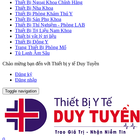
Thiết Bị Ngoại Khoa Chính Hãng
Thiết Bị Nha Khoa
Thiết Bị Phòng Khám Thú Y
Thiết Bị Sản Phụ Khoa
Thiết Bị Thí Nghiệm - Phòng LAB
Thiết Bị Trị Liệu Nam Khoa
Thiết bị vật lý trị liệu
Thiết Bị Đông Y
Trang Thiết Bị Phòng Mổ
Tủ Lạnh Âm Sâu
Chào mừng bạn đến với Thiết bị y tế Duy Tuyền
Đăng ký
Đăng nhập
Toggle navigation
0