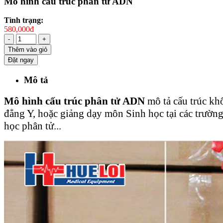
Mô hình cấu trúc phân tử ADN
Tình trạng:
580,000đ
-
+
Thêm vào giỏ
Đặt ngay
Mô tả
Mô hình cấu trúc phân tử ADN
mô tả cấu trúc kh
đẳng Y, hoặc giảng dạy môn Sinh học tại các trườn
học phân tử...