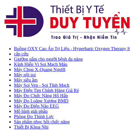
Buồng OXY Cao Áp Trị Liệu - Hyperbaric Oxygen Therapy
cấp cứu
Giường nằm cho người bệnh đa năng
Kính Hiển Vi Soi Mạch Máu
Máy Chụp X-Quang Người
Máy nội soi
Máy siêu âm
Máy Soi Ven - Soi Tĩnh Mạch
Máy Điện Tim Chính Hãng Giá Rẻ
Máy Đo Chức Năng Hô Hấp
Máy Đo Loãng Xương BMD
Máy Đo Điện Não EEG
Mô hình giải phẫu
Phòng Đo Thính Lực
Sản phẩm phục hồi chức năng
Thiết Bị Khoa Nhi