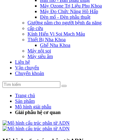
Bàn mổ - Bàn phẫu thuật
Máy Ozone Trị Liệu Phụ Khoa
Máy Đo Chức Năng Hô Hấp
Đèn mổ - Đèn phẫu thuật
Giường nằm cho người bệnh đa năng
cấp cứu
Kính Hiển Vi Soi Mạch Máu
Thiết Bị Nha Khoa
Ghế Nha Khoa
Máy nội soi
Máy siêu âm
Liên hệ
Vận chuyển
Chuyển khoản
Trang chủ
Sản phẩm
Mô hình giải phẫu
Giải phẫu hệ cơ quan