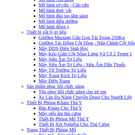
Mô hình sơ cứu - Cấp cứu
Mô hình thực vật
Mô hình đào tạo lâm sàng
Mô hình điều dưỡng
Mô hình đông y
Thiết bị vật lý trị liệu
Giường Massage Gấp Gọn Tải Trọng 250Kg
Giường Tác Động Cột Sống - Nắn Chỉnh Cột Số
Máy DDS Điện Sinh Học
Máy Kéo Giãn Cột Sống Lưng Và Cổ 2 Trong 1
Máy Siêu Âm Trị Liệu
Máy Siêu Âm Trị Liệu - Siêu Âm Dẫn Thuốc
Máy Từ Trường Trị Liệu
Máy Xung Kích Trị Liệu
Máy Điện Xung
Sản phẩm phục hồi chức năng
Tập phục hồi chức năng cho trẻ em
Xe Lăn Đa Năng Chuyên Dụng Cho Người Liệt
Thiết Bị Phòng Khám Thú Y
Bàn Khám Cho Thú Y
Máy siêu âm thú cưng
Thiết Bị Phòng Mổ Thú Y
Thiết Bị Xét Nghiệm Cho Thú Cưng
Trang Thiết Bị Phòng Mổ