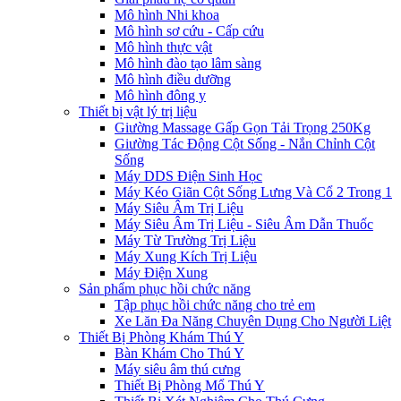
Mô hình Nhi khoa
Mô hình sơ cứu - Cấp cứu
Mô hình thực vật
Mô hình đào tạo lâm sàng
Mô hình điều dưỡng
Mô hình đông y
Thiết bị vật lý trị liệu
Giường Massage Gấp Gọn Tải Trọng 250Kg
Giường Tác Động Cột Sống - Nắn Chỉnh Cột
Sống
Máy DDS Điện Sinh Học
Máy Kéo Giãn Cột Sống Lưng Và Cổ 2 Trong 1
Máy Siêu Âm Trị Liệu
Máy Siêu Âm Trị Liệu - Siêu Âm Dẫn Thuốc
Máy Từ Trường Trị Liệu
Máy Xung Kích Trị Liệu
Máy Điện Xung
Sản phẩm phục hồi chức năng
Tập phục hồi chức năng cho trẻ em
Xe Lăn Đa Năng Chuyên Dụng Cho Người Liệt
Thiết Bị Phòng Khám Thú Y
Bàn Khám Cho Thú Y
Máy siêu âm thú cưng
Thiết Bị Phòng Mổ Thú Y