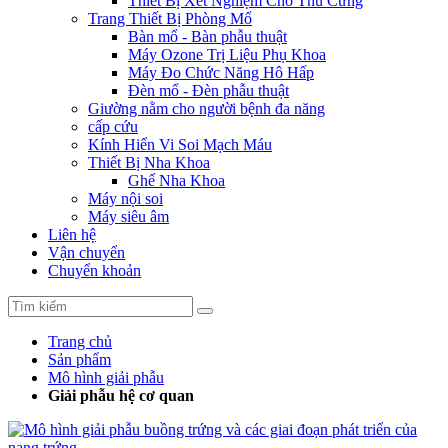
Thiết Bị Xét Nghiệm Cho Thú Cưng
Trang Thiết Bị Phòng Mổ
Bàn mổ - Bàn phẫu thuật
Máy Ozone Trị Liệu Phụ Khoa
Máy Đo Chức Năng Hô Hấp
Đèn mổ - Đèn phẫu thuật
Giường nằm cho người bệnh đa năng
cấp cứu
Kính Hiển Vi Soi Mạch Máu
Thiết Bị Nha Khoa
Ghế Nha Khoa
Máy nội soi
Máy siêu âm
Liên hệ
Vận chuyển
Chuyển khoản
Trang chủ
Sản phẩm
Mô hình giải phẫu
Giải phẫu hệ cơ quan