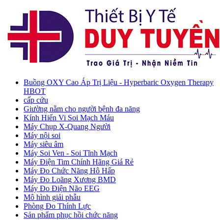
Buồng OXY Cao Áp Trị Liệu - Hyperbaric Oxygen Therapy
HBOT
cấp cứu
Giường nằm cho người bệnh đa năng
Kính Hiển Vi Soi Mạch Máu
Máy Chụp X-Quang Người
Máy nội soi
Máy siêu âm
Máy Soi Ven - Soi Tĩnh Mạch
Máy Điện Tim Chính Hãng Giá Rẻ
Máy Đo Chức Năng Hô Hấp
Máy Đo Loãng Xương BMD
Máy Đo Điện Não EEG
Mô hình giải phẫu
Phòng Đo Thính Lực
Sản phẩm phục hồi chức năng