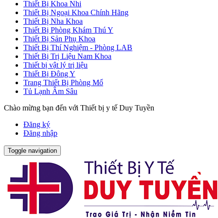
Thiết Bị Khoa Nhi
Thiết Bị Ngoại Khoa Chính Hãng
Thiết Bị Nha Khoa
Thiết Bị Phòng Khám Thú Y
Thiết Bị Sản Phụ Khoa
Thiết Bị Thí Nghiệm - Phòng LAB
Thiết Bị Trị Liệu Nam Khoa
Thiết bị vật lý trị liệu
Thiết Bị Đông Y
Trang Thiết Bị Phòng Mổ
Tủ Lạnh Âm Sâu
Chào mừng bạn đến với Thiết bị y tế Duy Tuyền
Đăng ký
Đăng nhập
Toggle navigation