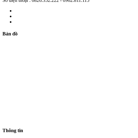
Số điện thoại : 0826.352.222 - 0962.811.115
Bản đồ
Thông tin