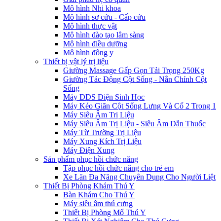
Mô hình Nhi khoa
Mô hình sơ cứu - Cấp cứu
Mô hình thực vật
Mô hình đào tạo lâm sàng
Mô hình điều dưỡng
Mô hình đông y
Thiết bị vật lý trị liệu
Giường Massage Gấp Gọn Tải Trọng 250Kg
Giường Tác Động Cột Sống - Nắn Chỉnh Cột
Sống
Máy DDS Điện Sinh Học
Máy Kéo Giãn Cột Sống Lưng Và Cổ 2 Trong 1
Máy Siêu Âm Trị Liệu
Máy Siêu Âm Trị Liệu - Siêu Âm Dẫn Thuốc
Máy Từ Trường Trị Liệu
Máy Xung Kích Trị Liệu
Máy Điện Xung
Sản phẩm phục hồi chức năng
Tập phục hồi chức năng cho trẻ em
Xe Lăn Đa Năng Chuyên Dụng Cho Người Liệt
Thiết Bị Phòng Khám Thú Y
Bàn Khám Cho Thú Y
Máy siêu âm thú cưng
Thiết Bị Phòng Mổ Thú Y