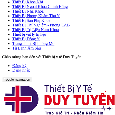
Thiết Bị Khoa Nhi
Thiết Bị Ngoại Khoa Chính Hãng
Thiết Bị Nha Khoa
Thiết Bị Phòng Khám Thú Y
Thiết Bị Sản Phụ Khoa
Thiết Bị Thí Nghiệm - Phòng LAB
Thiết Bị Trị Liệu Nam Khoa
Thiết bị vật lý trị liệu
Thiết Bị Đông Y
Trang Thiết Bị Phòng Mổ
Tủ Lạnh Âm Sâu
Chào mừng bạn đến với Thiết bị y tế Duy Tuyền
Đăng ký
Đăng nhập
Toggle navigation