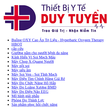
Buồng OXY Cao Áp Trị Liệu - Hyperbaric Oxygen Therapy
HBOT
cấp cứu
Giường nằm cho người bệnh đa năng
Kính Hiển Vi Soi Mạch Máu
Máy Chụp X-Quang Người
Máy nội soi
Máy siêu âm
Máy Soi Ven - Soi Tĩnh Mạch
Máy Điện Tim Chính Hãng Giá Rẻ
Máy Đo Chức Năng Hô Hấp
Máy Đo Loãng Xương BMD
Máy Đo Điện Não EEG
Mô hình giải phẫu
Phòng Đo Thính Lực
Sản phẩm phục hồi chức năng