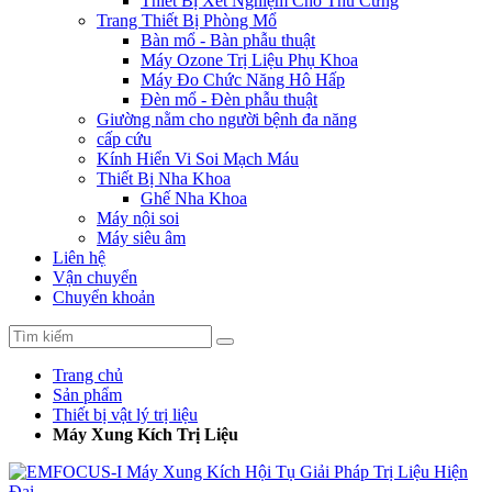
Thiết Bị Xét Nghiệm Cho Thú Cưng
Trang Thiết Bị Phòng Mổ
Bàn mổ - Bàn phẫu thuật
Máy Ozone Trị Liệu Phụ Khoa
Máy Đo Chức Năng Hô Hấp
Đèn mổ - Đèn phẫu thuật
Giường nằm cho người bệnh đa năng
cấp cứu
Kính Hiển Vi Soi Mạch Máu
Thiết Bị Nha Khoa
Ghế Nha Khoa
Máy nội soi
Máy siêu âm
Liên hệ
Vận chuyển
Chuyển khoản
Trang chủ
Sản phẩm
Thiết bị vật lý trị liệu
Máy Xung Kích Trị Liệu