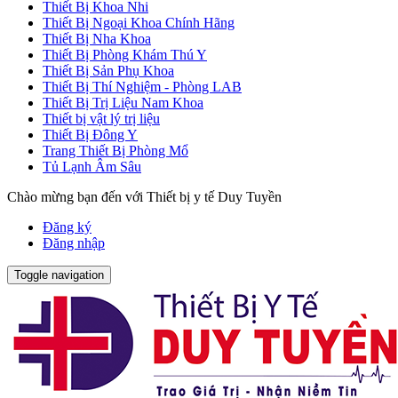
Thiết Bị Khoa Nhi
Thiết Bị Ngoại Khoa Chính Hãng
Thiết Bị Nha Khoa
Thiết Bị Phòng Khám Thú Y
Thiết Bị Sản Phụ Khoa
Thiết Bị Thí Nghiệm - Phòng LAB
Thiết Bị Trị Liệu Nam Khoa
Thiết bị vật lý trị liệu
Thiết Bị Đông Y
Trang Thiết Bị Phòng Mổ
Tủ Lạnh Âm Sâu
Chào mừng bạn đến với Thiết bị y tế Duy Tuyền
Đăng ký
Đăng nhập
Toggle navigation