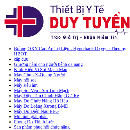
Buồng OXY Cao Áp Trị Liệu - Hyperbaric Oxygen Therapy
HBOT
cấp cứu
Giường nằm cho người bệnh đa năng
Kính Hiển Vi Soi Mạch Máu
Máy Chụp X-Quang Người
Máy nội soi
Máy siêu âm
Máy Soi Ven - Soi Tĩnh Mạch
Máy Điện Tim Chính Hãng Giá Rẻ
Máy Đo Chức Năng Hô Hấp
Máy Đo Loãng Xương BMD
Máy Đo Điện Não EEG
Mô hình giải phẫu
Phòng Đo Thính Lực
Sản phẩm phục hồi chức năng