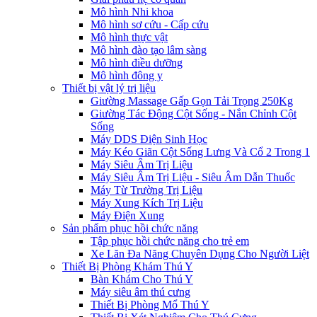
Mô hình Nhi khoa
Mô hình sơ cứu - Cấp cứu
Mô hình thực vật
Mô hình đào tạo lâm sàng
Mô hình điều dưỡng
Mô hình đông y
Thiết bị vật lý trị liệu
Giường Massage Gấp Gọn Tải Trọng 250Kg
Giường Tác Động Cột Sống - Nắn Chỉnh Cột
Sống
Máy DDS Điện Sinh Học
Máy Kéo Giãn Cột Sống Lưng Và Cổ 2 Trong 1
Máy Siêu Âm Trị Liệu
Máy Siêu Âm Trị Liệu - Siêu Âm Dẫn Thuốc
Máy Từ Trường Trị Liệu
Máy Xung Kích Trị Liệu
Máy Điện Xung
Sản phẩm phục hồi chức năng
Tập phục hồi chức năng cho trẻ em
Xe Lăn Đa Năng Chuyên Dụng Cho Người Liệt
Thiết Bị Phòng Khám Thú Y
Bàn Khám Cho Thú Y
Máy siêu âm thú cưng
Thiết Bị Phòng Mổ Thú Y