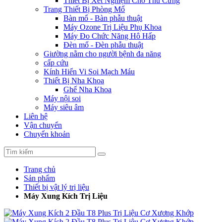
Thiết Bị Xét Nghiệm Cho Thú Cưng
Trang Thiết Bị Phòng Mổ
Bàn mổ - Bàn phẫu thuật
Máy Ozone Trị Liệu Phụ Khoa
Máy Đo Chức Năng Hô Hấp
Đèn mổ - Đèn phẫu thuật
Giường nằm cho người bệnh đa năng
cấp cứu
Kính Hiển Vi Soi Mạch Máu
Thiết Bị Nha Khoa
Ghế Nha Khoa
Máy nội soi
Máy siêu âm
Liên hệ
Vận chuyển
Chuyển khoản
Trang chủ
Sản phẩm
Thiết bị vật lý trị liệu
Máy Xung Kích Trị Liệu