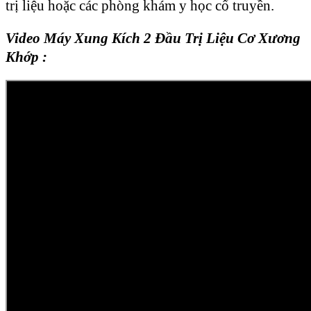
trị liệu hoặc các phòng khám y học cổ truyền.
Video Máy Xung Kích 2 Đầu Trị Liệu Cơ Xương
Khớp :