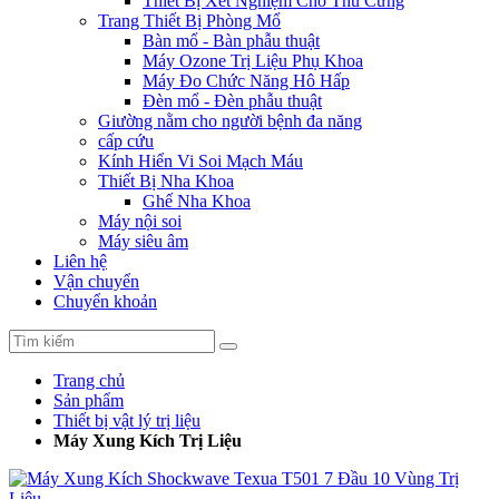
Thiết Bị Xét Nghiệm Cho Thú Cưng
Trang Thiết Bị Phòng Mổ
Bàn mổ - Bàn phẫu thuật
Máy Ozone Trị Liệu Phụ Khoa
Máy Đo Chức Năng Hô Hấp
Đèn mổ - Đèn phẫu thuật
Giường nằm cho người bệnh đa năng
cấp cứu
Kính Hiển Vi Soi Mạch Máu
Thiết Bị Nha Khoa
Ghế Nha Khoa
Máy nội soi
Máy siêu âm
Liên hệ
Vận chuyển
Chuyển khoản
Trang chủ
Sản phẩm
Thiết bị vật lý trị liệu
Máy Xung Kích Trị Liệu