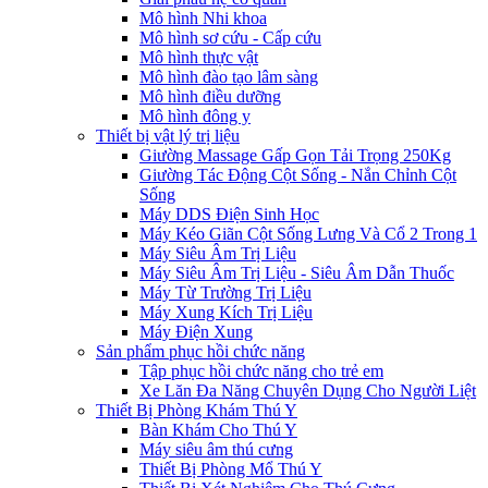
Mô hình Nhi khoa
Mô hình sơ cứu - Cấp cứu
Mô hình thực vật
Mô hình đào tạo lâm sàng
Mô hình điều dưỡng
Mô hình đông y
Thiết bị vật lý trị liệu
Giường Massage Gấp Gọn Tải Trọng 250Kg
Giường Tác Động Cột Sống - Nắn Chỉnh Cột
Sống
Máy DDS Điện Sinh Học
Máy Kéo Giãn Cột Sống Lưng Và Cổ 2 Trong 1
Máy Siêu Âm Trị Liệu
Máy Siêu Âm Trị Liệu - Siêu Âm Dẫn Thuốc
Máy Từ Trường Trị Liệu
Máy Xung Kích Trị Liệu
Máy Điện Xung
Sản phẩm phục hồi chức năng
Tập phục hồi chức năng cho trẻ em
Xe Lăn Đa Năng Chuyên Dụng Cho Người Liệt
Thiết Bị Phòng Khám Thú Y
Bàn Khám Cho Thú Y
Máy siêu âm thú cưng
Thiết Bị Phòng Mổ Thú Y