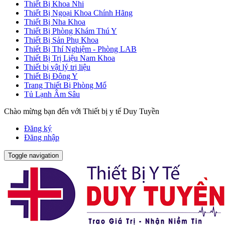
Thiết Bị Khoa Nhi
Thiết Bị Ngoại Khoa Chính Hãng
Thiết Bị Nha Khoa
Thiết Bị Phòng Khám Thú Y
Thiết Bị Sản Phụ Khoa
Thiết Bị Thí Nghiệm - Phòng LAB
Thiết Bị Trị Liệu Nam Khoa
Thiết bị vật lý trị liệu
Thiết Bị Đông Y
Trang Thiết Bị Phòng Mổ
Tủ Lạnh Âm Sâu
Chào mừng bạn đến với Thiết bị y tế Duy Tuyền
Đăng ký
Đăng nhập
Toggle navigation