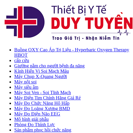
Buồng OXY Cao Áp Trị Liệu - Hyperbaric Oxygen Therapy
HBOT
cấp cứu
Giường nằm cho người bệnh đa năng
Kính Hiển Vi Soi Mạch Máu
Máy Chụp X-Quang Người
Máy nội soi
Máy siêu âm
Máy Soi Ven - Soi Tĩnh Mạch
Máy Điện Tim Chính Hãng Giá Rẻ
Máy Đo Chức Năng Hô Hấp
Máy Đo Loãng Xương BMD
Máy Đo Điện Não EEG
Mô hình giải phẫu
Phòng Đo Thính Lực
Sản phẩm phục hồi chức năng