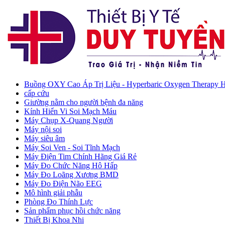
Buồng OXY Cao Áp Trị Liệu - Hyperbaric Oxygen Therapy
cấp cứu
Giường nằm cho người bệnh đa năng
Kính Hiển Vi Soi Mạch Máu
Máy Chụp X-Quang Người
Máy nội soi
Máy siêu âm
Máy Soi Ven - Soi Tĩnh Mạch
Máy Điện Tim Chính Hãng Giá Rẻ
Máy Đo Chức Năng Hô Hấp
Máy Đo Loãng Xương BMD
Máy Đo Điện Não EEG
Mô hình giải phẫu
Phòng Đo Thính Lực
Sản phẩm phục hồi chức năng
Thiết Bị Khoa Nhi