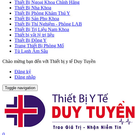
Thiết Bị Ngoại Khoa Chính Hãng
Thiết Bị Nha Khoa
Thiết Bị Phòng Khám Thú Y
Thiết Bị Sản Phụ Khoa
Thiết Bị Thí Nghiệm - Phòng LAB
Thiết Bị Trị Liệu Nam Khoa
Thiết bị vật lý trị liệu
Thiết Bị Đông Y
Trang Thiết Bị Phòng Mổ
Tủ Lạnh Âm Sâu
Chào mừng bạn đến với Thiết bị y tế Duy Tuyền
Đăng ký
Đăng nhập
Toggle navigation
0