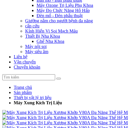
Bàn mổ - Bàn phẫu thuật
Máy Ozone Trị Liệu Phụ Khoa
Máy Đo Chức Năng Hô Hấp
Đèn mổ - Đèn phẫu thuật
Giường nằm cho người bệnh đa năng
cấp cứu
Kính Hiển Vi Soi Mạch Máu
Thiết Bị Nha Khoa
Ghế Nha Khoa
Máy nội soi
Máy siêu âm
Liên hệ
Vận chuyển
Chuyển khoản
Trang chủ
Sản phẩm
Thiết bị vật lý trị liệu
Máy Xung Kích Trị Liệu