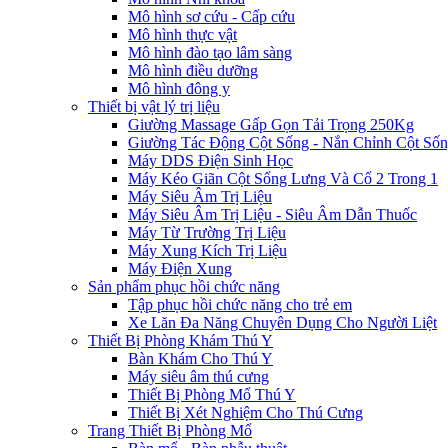
Mô hình sơ cứu - Cấp cứu
Mô hình thực vật
Mô hình đào tạo lâm sàng
Mô hình điều dưỡng
Mô hình đông y
Thiết bị vật lý trị liệu
Giường Massage Gấp Gọn Tải Trọng 250Kg
Giường Tác Động Cột Sống - Nắn Chỉnh Cột Số
Máy DDS Điện Sinh Học
Máy Kéo Giãn Cột Sống Lưng Và Cổ 2 Trong 1
Máy Siêu Âm Trị Liệu
Máy Siêu Âm Trị Liệu - Siêu Âm Dẫn Thuốc
Máy Từ Trường Trị Liệu
Máy Xung Kích Trị Liệu
Máy Điện Xung
Sản phẩm phục hồi chức năng
Tập phục hồi chức năng cho trẻ em
Xe Lăn Đa Năng Chuyên Dụng Cho Người Liệt
Thiết Bị Phòng Khám Thú Y
Bàn Khám Cho Thú Y
Máy siêu âm thú cưng
Thiết Bị Phòng Mổ Thú Y
Thiết Bị Xét Nghiệm Cho Thú Cưng
Trang Thiết Bị Phòng Mổ