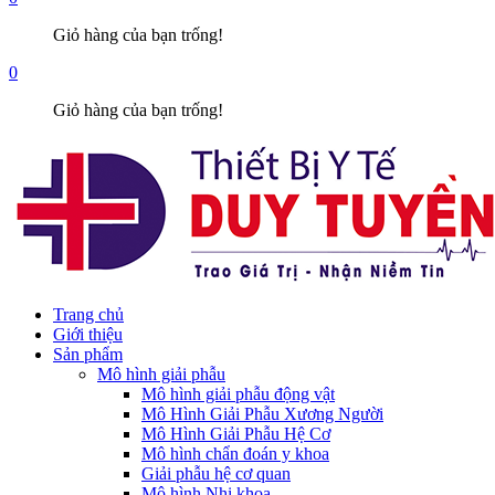
Giỏ hàng của bạn trống!
0
Giỏ hàng của bạn trống!
Trang chủ
Giới thiệu
Sản phẩm
Mô hình giải phẫu
Mô hình giải phẫu động vật
Mô Hình Giải Phẫu Xương Người
Mô Hình Giải Phẫu Hệ Cơ
Mô hình chẩn đoán y khoa
Giải phẫu hệ cơ quan
Mô hình Nhi khoa