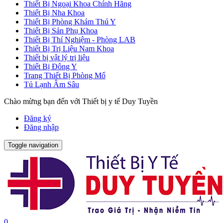
Thiết Bị Ngoại Khoa Chính Hãng
Thiết Bị Nha Khoa
Thiết Bị Phòng Khám Thú Y
Thiết Bị Sản Phụ Khoa
Thiết Bị Thí Nghiệm - Phòng LAB
Thiết Bị Trị Liệu Nam Khoa
Thiết bị vật lý trị liệu
Thiết Bị Đông Y
Trang Thiết Bị Phòng Mổ
Tủ Lạnh Âm Sâu
Chào mừng bạn đến với Thiết bị y tế Duy Tuyền
Đăng ký
Đăng nhập
Toggle navigation
0