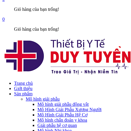
Giỏ hàng của bạn trống!
0
Giỏ hàng của bạn trống!
Trang chủ
Giới thiệu
Sản phẩm
Mô hình giải phẫu
Mô hình giải phẫu động vật
Mô Hình Giải Phẫu Xương Người
Mô Hình Giải Phẫu Hệ Cơ
Mô hình chẩn đoán y khoa
Giải phẫu hệ cơ quan
Mô hình Nhi khoa