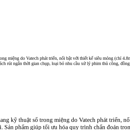
ng miệng do Vatech phát triển, nổi bật với thiết kế siêu mỏng (chỉ 4.8m
h rút ngắn thời gian chụp, loại bỏ nhu cầu xử lý phim thủ công, đồng 
ng kỹ thuật số trong miệng do Vatech phát triển, nổ
thì. Sản phẩm giúp tối ưu hóa quy trình chẩn đoán tro