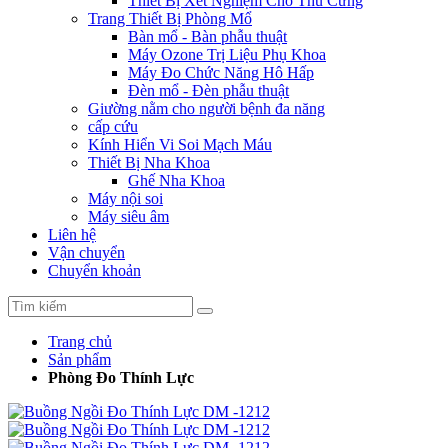
Thiết Bị Xét Nghiệm Cho Thú Cưng
Trang Thiết Bị Phòng Mổ
Bàn mổ - Bàn phẫu thuật
Máy Ozone Trị Liệu Phụ Khoa
Máy Đo Chức Năng Hô Hấp
Đèn mổ - Đèn phẫu thuật
Giường nằm cho người bệnh đa năng
cấp cứu
Kính Hiển Vi Soi Mạch Máu
Thiết Bị Nha Khoa
Ghế Nha Khoa
Máy nội soi
Máy siêu âm
Liên hệ
Vận chuyển
Chuyển khoản
Trang chủ
Sản phẩm
Phòng Đo Thính Lực