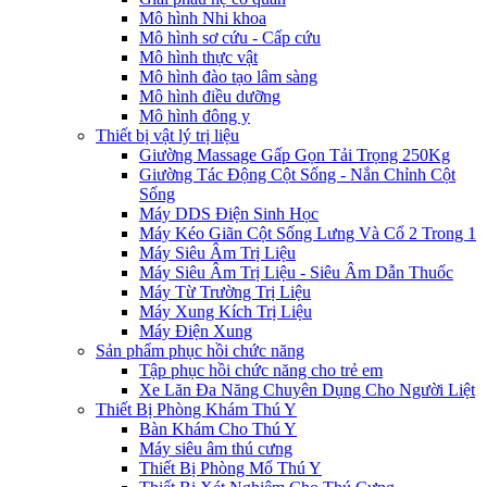
Mô hình Nhi khoa
Mô hình sơ cứu - Cấp cứu
Mô hình thực vật
Mô hình đào tạo lâm sàng
Mô hình điều dưỡng
Mô hình đông y
Thiết bị vật lý trị liệu
Giường Massage Gấp Gọn Tải Trọng 250Kg
Giường Tác Động Cột Sống - Nắn Chỉnh Cột
Sống
Máy DDS Điện Sinh Học
Máy Kéo Giãn Cột Sống Lưng Và Cổ 2 Trong 1
Máy Siêu Âm Trị Liệu
Máy Siêu Âm Trị Liệu - Siêu Âm Dẫn Thuốc
Máy Từ Trường Trị Liệu
Máy Xung Kích Trị Liệu
Máy Điện Xung
Sản phẩm phục hồi chức năng
Tập phục hồi chức năng cho trẻ em
Xe Lăn Đa Năng Chuyên Dụng Cho Người Liệt
Thiết Bị Phòng Khám Thú Y
Bàn Khám Cho Thú Y
Máy siêu âm thú cưng
Thiết Bị Phòng Mổ Thú Y