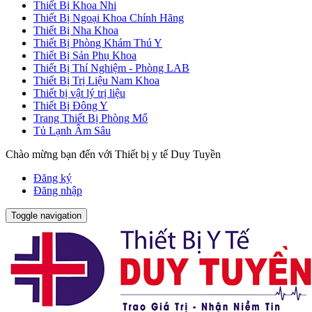
Thiết Bị Khoa Nhi
Thiết Bị Ngoại Khoa Chính Hãng
Thiết Bị Nha Khoa
Thiết Bị Phòng Khám Thú Y
Thiết Bị Sản Phụ Khoa
Thiết Bị Thí Nghiệm - Phòng LAB
Thiết Bị Trị Liệu Nam Khoa
Thiết bị vật lý trị liệu
Thiết Bị Đông Y
Trang Thiết Bị Phòng Mổ
Tủ Lạnh Âm Sâu
Chào mừng bạn đến với Thiết bị y tế Duy Tuyền
Đăng ký
Đăng nhập
Toggle navigation