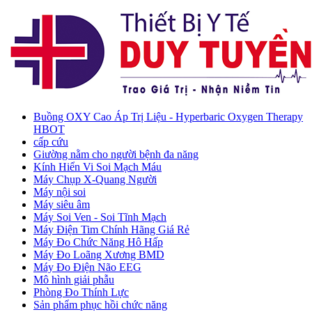
Buồng OXY Cao Áp Trị Liệu - Hyperbaric Oxygen Therapy
HBOT
cấp cứu
Giường nằm cho người bệnh đa năng
Kính Hiển Vi Soi Mạch Máu
Máy Chụp X-Quang Người
Máy nội soi
Máy siêu âm
Máy Soi Ven - Soi Tĩnh Mạch
Máy Điện Tim Chính Hãng Giá Rẻ
Máy Đo Chức Năng Hô Hấp
Máy Đo Loãng Xương BMD
Máy Đo Điện Não EEG
Mô hình giải phẫu
Phòng Đo Thính Lực
Sản phẩm phục hồi chức năng