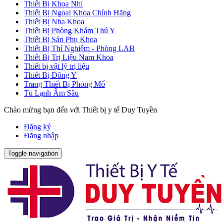
Thiết Bị Khoa Nhi
Thiết Bị Ngoại Khoa Chính Hãng
Thiết Bị Nha Khoa
Thiết Bị Phòng Khám Thú Y
Thiết Bị Sản Phụ Khoa
Thiết Bị Thí Nghiệm - Phòng LAB
Thiết Bị Trị Liệu Nam Khoa
Thiết bị vật lý trị liệu
Thiết Bị Đông Y
Trang Thiết Bị Phòng Mổ
Tủ Lạnh Âm Sâu
Chào mừng bạn đến với Thiết bị y tế Duy Tuyền
Đăng ký
Đăng nhập
Toggle navigation