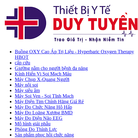
Buồng OXY Cao Áp Trị Liệu - Hyperbaric Oxygen Therapy
HBOT
cấp cứu
Giường nằm cho người bệnh đa năng
Kính Hiển Vi Soi Mạch Máu
Máy Chụp X-Quang Người
Máy nội soi
Máy siêu âm
Máy Soi Ven - Soi Tĩnh Mạch
Máy Điện Tim Chính Hãng Giá Rẻ
Máy Đo Chức Năng Hô Hấp
Máy Đo Loãng Xương BMD
Máy Đo Điện Não EEG
Mô hình giải phẫu
Phòng Đo Thính Lực
Sản phẩm phục hồi chức năng