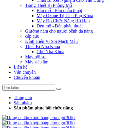
Thiết Bị Xét Nghiệm Cho Thú Cưng
Trang Thiết Bị Phòng Mổ
Bàn mổ - Bàn phẫu thuật
Máy Ozone Trị Liệu Phụ Khoa
Máy Đo Chức Năng Hô Hấp
Đèn mổ - Đèn phẫu thuật
Giường nằm cho người bệnh đa năng
cấp cứu
Kính Hiển Vi Soi Mạch Máu
Thiết Bị Nha Khoa
Ghế Nha Khoa
Máy nội soi
Máy siêu âm
Liên hệ
Vận chuyển
Chuyển khoản
Trang chủ
Sản phẩm
Sản phẩm phục hồi chức năng