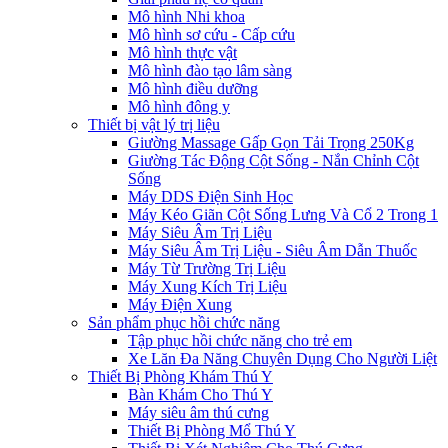
Mô hình Nhi khoa
Mô hình sơ cứu - Cấp cứu
Mô hình thực vật
Mô hình đào tạo lâm sàng
Mô hình điều dưỡng
Mô hình đông y
Thiết bị vật lý trị liệu
Giường Massage Gấp Gọn Tải Trọng 250Kg
Giường Tác Động Cột Sống - Nắn Chỉnh Cột
Sống
Máy DDS Điện Sinh Học
Máy Kéo Giãn Cột Sống Lưng Và Cổ 2 Trong 1
Máy Siêu Âm Trị Liệu
Máy Siêu Âm Trị Liệu - Siêu Âm Dẫn Thuốc
Máy Từ Trường Trị Liệu
Máy Xung Kích Trị Liệu
Máy Điện Xung
Sản phẩm phục hồi chức năng
Tập phục hồi chức năng cho trẻ em
Xe Lăn Đa Năng Chuyên Dụng Cho Người Liệt
Thiết Bị Phòng Khám Thú Y
Bàn Khám Cho Thú Y
Máy siêu âm thú cưng
Thiết Bị Phòng Mổ Thú Y