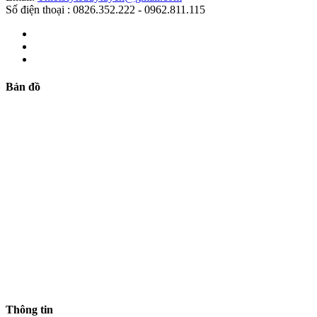
Số điện thoại : 0826.352.222 - 0962.811.115
Bản đồ
Thông tin