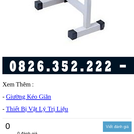
Xem Thêm :
-
Giường Kéo Giãn
-
Thiết Bị Vật Lý Trị Liệu
0
0 đánh giá