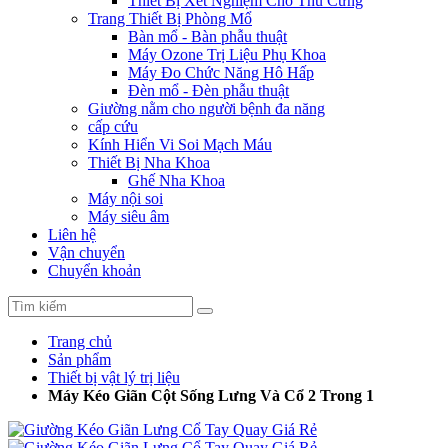
Thiết Bị Xét Nghiệm Cho Thú Cưng
Trang Thiết Bị Phòng Mổ
Bàn mổ - Bàn phẫu thuật
Máy Ozone Trị Liệu Phụ Khoa
Máy Đo Chức Năng Hô Hấp
Đèn mổ - Đèn phẫu thuật
Giường nằm cho người bệnh đa năng
cấp cứu
Kính Hiển Vi Soi Mạch Máu
Thiết Bị Nha Khoa
Ghế Nha Khoa
Máy nội soi
Máy siêu âm
Liên hệ
Vận chuyển
Chuyển khoản
Trang chủ
Sản phẩm
Thiết bị vật lý trị liệu
Máy Kéo Giãn Cột Sống Lưng Và Cổ 2 Trong 1