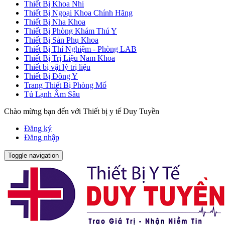
Thiết Bị Khoa Nhi
Thiết Bị Ngoại Khoa Chính Hãng
Thiết Bị Nha Khoa
Thiết Bị Phòng Khám Thú Y
Thiết Bị Sản Phụ Khoa
Thiết Bị Thí Nghiệm - Phòng LAB
Thiết Bị Trị Liệu Nam Khoa
Thiết bị vật lý trị liệu
Thiết Bị Đông Y
Trang Thiết Bị Phòng Mổ
Tủ Lạnh Âm Sâu
Chào mừng bạn đến với Thiết bị y tế Duy Tuyền
Đăng ký
Đăng nhập
Toggle navigation