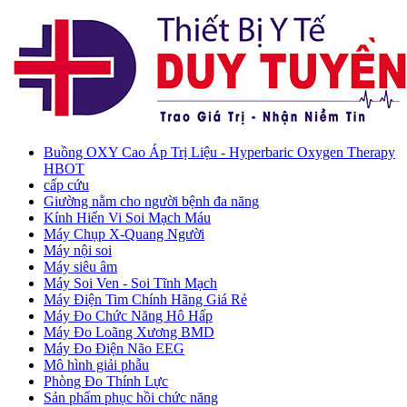
Buồng OXY Cao Áp Trị Liệu - Hyperbaric Oxygen Therapy
HBOT
cấp cứu
Giường nằm cho người bệnh đa năng
Kính Hiển Vi Soi Mạch Máu
Máy Chụp X-Quang Người
Máy nội soi
Máy siêu âm
Máy Soi Ven - Soi Tĩnh Mạch
Máy Điện Tim Chính Hãng Giá Rẻ
Máy Đo Chức Năng Hô Hấp
Máy Đo Loãng Xương BMD
Máy Đo Điện Não EEG
Mô hình giải phẫu
Phòng Đo Thính Lực
Sản phẩm phục hồi chức năng