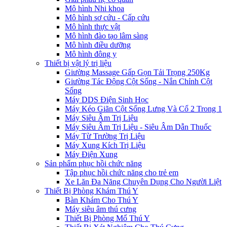
Mô hình Nhi khoa
Mô hình sơ cứu - Cấp cứu
Mô hình thực vật
Mô hình đào tạo lâm sàng
Mô hình điều dưỡng
Mô hình đông y
Thiết bị vật lý trị liệu
Giường Massage Gấp Gọn Tải Trọng 250Kg
Giường Tác Động Cột Sống - Nắn Chỉnh Cột
Sống
Máy DDS Điện Sinh Học
Máy Kéo Giãn Cột Sống Lưng Và Cổ 2 Trong 1
Máy Siêu Âm Trị Liệu
Máy Siêu Âm Trị Liệu - Siêu Âm Dẫn Thuốc
Máy Từ Trường Trị Liệu
Máy Xung Kích Trị Liệu
Máy Điện Xung
Sản phẩm phục hồi chức năng
Tập phục hồi chức năng cho trẻ em
Xe Lăn Đa Năng Chuyên Dụng Cho Người Liệt
Thiết Bị Phòng Khám Thú Y
Bàn Khám Cho Thú Y
Máy siêu âm thú cưng
Thiết Bị Phòng Mổ Thú Y