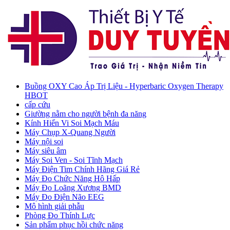
Buồng OXY Cao Áp Trị Liệu - Hyperbaric Oxygen Therapy
HBOT
cấp cứu
Giường nằm cho người bệnh đa năng
Kính Hiển Vi Soi Mạch Máu
Máy Chụp X-Quang Người
Máy nội soi
Máy siêu âm
Máy Soi Ven - Soi Tĩnh Mạch
Máy Điện Tim Chính Hãng Giá Rẻ
Máy Đo Chức Năng Hô Hấp
Máy Đo Loãng Xương BMD
Máy Đo Điện Não EEG
Mô hình giải phẫu
Phòng Đo Thính Lực
Sản phẩm phục hồi chức năng