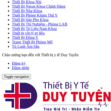
Thiết Bị Khoa Nhi
Thiết Bị Ngoại Khoa Chính Hãng
Thiết Bị Nha Khoa
Thiết Bị Phòng Khám Thú Y
Thiết Bị Sản Phụ Khoa
Thiết Bị Thí Nghiệm - Phòng LAB
Thiết Bị Trị Liệu Nam Khoa
Thiết bị vật lý trị liệu
Thiết Bị Đông Y
Trang Thiết Bị Phòng Mổ
Tủ Lạnh Âm Sâu
Chào mừng bạn đến với Thiết bị y tế Duy Tuyền
Đăng ký
Đăng nhập
Toggle navigation