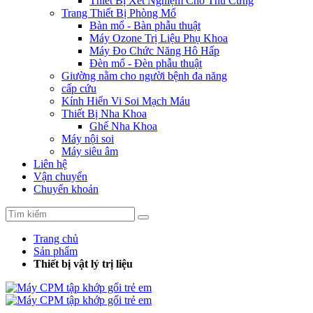
Thiết Bị Xét Nghiệm Cho Thú Cưng
Trang Thiết Bị Phòng Mổ
Bàn mổ - Bàn phẫu thuật
Máy Ozone Trị Liệu Phụ Khoa
Máy Đo Chức Năng Hô Hấp
Đèn mổ - Đèn phẫu thuật
Giường nằm cho người bệnh đa năng
cấp cứu
Kính Hiển Vi Soi Mạch Máu
Thiết Bị Nha Khoa
Ghế Nha Khoa
Máy nội soi
Máy siêu âm
Liên hệ
Vận chuyển
Chuyển khoản
Trang chủ
Sản phẩm
Thiết bị vật lý trị liệu