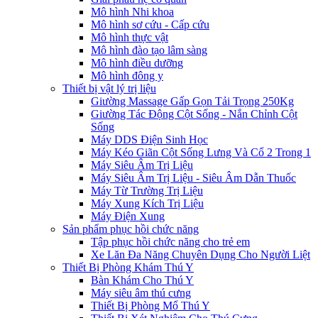
Mô hình Nhi khoa
Mô hình sơ cứu - Cấp cứu
Mô hình thực vật
Mô hình đào tạo lâm sàng
Mô hình điều dưỡng
Mô hình đông y
Thiết bị vật lý trị liệu
Giường Massage Gấp Gọn Tải Trọng 250Kg
Giường Tác Động Cột Sống - Nắn Chỉnh Cột
Sống
Máy DDS Điện Sinh Học
Máy Kéo Giãn Cột Sống Lưng Và Cổ 2 Trong 1
Máy Siêu Âm Trị Liệu
Máy Siêu Âm Trị Liệu - Siêu Âm Dẫn Thuốc
Máy Từ Trường Trị Liệu
Máy Xung Kích Trị Liệu
Máy Điện Xung
Sản phẩm phục hồi chức năng
Tập phục hồi chức năng cho trẻ em
Xe Lăn Đa Năng Chuyên Dụng Cho Người Liệt
Thiết Bị Phòng Khám Thú Y
Bàn Khám Cho Thú Y
Máy siêu âm thú cưng
Thiết Bị Phòng Mổ Thú Y