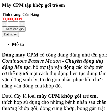
Máy CPM tập khớp gối trẻ em
Tình trạng:
Còn Hàng
33,000,000đ
-
+
Thêm vào giỏ
Đặt ngay
Mô tả
Dòng máy CPM
có công dụng đúng như tên gọi:
C
ontinuous
P
assive
M
o
tion
- Chuyển động thụ
động liên tục
, hỗ trợ tập vậ
n động các khớp trên
cơ thể người một cách thụ động liên tục đúng tầm
vận động sinh lý, từ đó góp phần phục hồi chức
năng vận động của khớp đó.
Dưới đây là loại
máy CPM khớp gối trẻ em
,
thích hợp sử dụng cho những bệnh nhân sau chấn
thương khớp gối, đông cứng khớp, bong gân trật