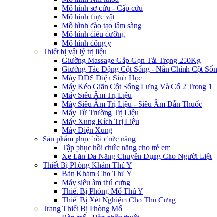
Mô hình sơ cứu - Cấp cứu
Mô hình thực vật
Mô hình đào tạo lâm sàng
Mô hình điều dưỡng
Mô hình đông y
Thiết bị vật lý trị liệu
Giường Massage Gấp Gọn Tải Trọng 250Kg
Giường Tác Động Cột Sống - Nắn Chỉnh Cột Số
Máy DDS Điện Sinh Học
Máy Kéo Giãn Cột Sống Lưng Và Cổ 2 Trong 1
Máy Siêu Âm Trị Liệu
Máy Siêu Âm Trị Liệu - Siêu Âm Dẫn Thuốc
Máy Từ Trường Trị Liệu
Máy Xung Kích Trị Liệu
Máy Điện Xung
Sản phẩm phục hồi chức năng
Tập phục hồi chức năng cho trẻ em
Xe Lăn Đa Năng Chuyên Dụng Cho Người Liệt
Thiết Bị Phòng Khám Thú Y
Bàn Khám Cho Thú Y
Máy siêu âm thú cưng
Thiết Bị Phòng Mổ Thú Y
Thiết Bị Xét Nghiệm Cho Thú Cưng
Trang Thiết Bị Phòng Mổ