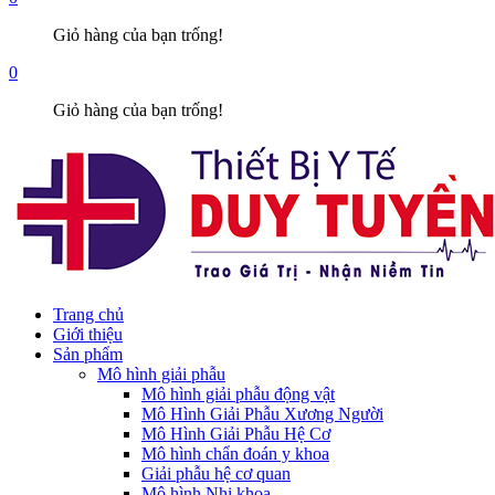
Giỏ hàng của bạn trống!
0
Giỏ hàng của bạn trống!
Trang chủ
Giới thiệu
Sản phẩm
Mô hình giải phẫu
Mô hình giải phẫu động vật
Mô Hình Giải Phẫu Xương Người
Mô Hình Giải Phẫu Hệ Cơ
Mô hình chẩn đoán y khoa
Giải phẫu hệ cơ quan
Mô hình Nhi khoa