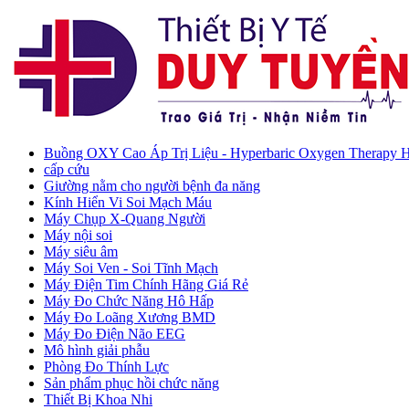
Buồng OXY Cao Áp Trị Liệu - Hyperbaric Oxygen Therapy
cấp cứu
Giường nằm cho người bệnh đa năng
Kính Hiển Vi Soi Mạch Máu
Máy Chụp X-Quang Người
Máy nội soi
Máy siêu âm
Máy Soi Ven - Soi Tĩnh Mạch
Máy Điện Tim Chính Hãng Giá Rẻ
Máy Đo Chức Năng Hô Hấp
Máy Đo Loãng Xương BMD
Máy Đo Điện Não EEG
Mô hình giải phẫu
Phòng Đo Thính Lực
Sản phẩm phục hồi chức năng
Thiết Bị Khoa Nhi