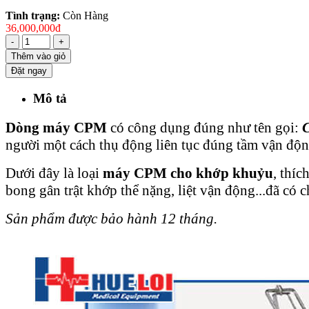
Tình trạng:
Còn Hàng
36,000,000đ
-
+
Thêm vào giỏ
Đặt ngay
Mô tả
Dòng máy CPM
có công dụng đúng như tên gọi:
người một cách thụ động liên tục đúng tầm vận độn
Dưới đây là loại
máy CPM cho khớp khuỷu
, thí
bong gân trật khớp thể nặng, liệt vận động...đã có 
Sản phẩm được bảo hành 12 tháng.