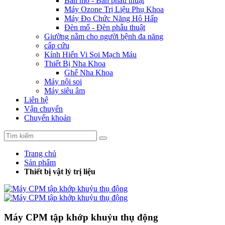
Bàn mổ - Bàn phẫu thuật
Máy Ozone Trị Liệu Phụ Khoa
Máy Đo Chức Năng Hô Hấp
Đèn mổ - Đèn phẫu thuật
Giường nằm cho người bệnh đa năng
cấp cứu
Kính Hiển Vi Soi Mạch Máu
Thiết Bị Nha Khoa
Ghế Nha Khoa
Máy nội soi
Máy siêu âm
Liên hệ
Vận chuyển
Chuyển khoản
Trang chủ
Sản phẩm
Thiết bị vật lý trị liệu
Máy CPM tập khớp khuỷu thụ động