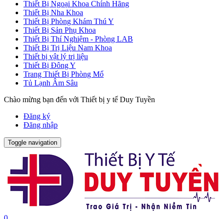
Thiết Bị Ngoại Khoa Chính Hãng
Thiết Bị Nha Khoa
Thiết Bị Phòng Khám Thú Y
Thiết Bị Sản Phụ Khoa
Thiết Bị Thí Nghiệm - Phòng LAB
Thiết Bị Trị Liệu Nam Khoa
Thiết bị vật lý trị liệu
Thiết Bị Đông Y
Trang Thiết Bị Phòng Mổ
Tủ Lạnh Âm Sâu
Chào mừng bạn đến với Thiết bị y tế Duy Tuyền
Đăng ký
Đăng nhập
Toggle navigation
0