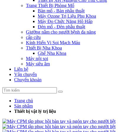
Thiết Bị Xét Nghiệm Cho Thú Cưng
Trang Thiết Bị Phòng Mổ
Bàn mổ - Bàn phẫu thuật
Máy Ozone Trị Liệu Phụ Khoa
Máy Đo Chức Năng Hô Hấp
Đèn mổ - Đèn phẫu thuật
Giường nằm cho người bệnh đa năng
cấp cứu
Kính Hiển Vi Soi Mạch Máu
Thiết Bị Nha Khoa
Ghế Nha Khoa
Máy nội soi
Máy siêu âm
Liên hệ
Vận chuyển
Chuyển khoản
Trang chủ
Sản phẩm
Thiết bị vật lý trị liệu