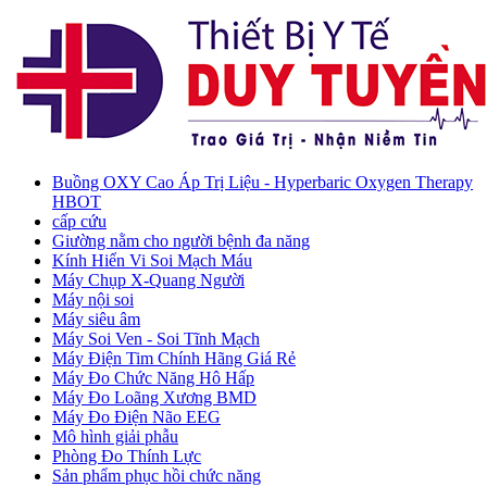
Buồng OXY Cao Áp Trị Liệu - Hyperbaric Oxygen Therapy
HBOT
cấp cứu
Giường nằm cho người bệnh đa năng
Kính Hiển Vi Soi Mạch Máu
Máy Chụp X-Quang Người
Máy nội soi
Máy siêu âm
Máy Soi Ven - Soi Tĩnh Mạch
Máy Điện Tim Chính Hãng Giá Rẻ
Máy Đo Chức Năng Hô Hấp
Máy Đo Loãng Xương BMD
Máy Đo Điện Não EEG
Mô hình giải phẫu
Phòng Đo Thính Lực
Sản phẩm phục hồi chức năng