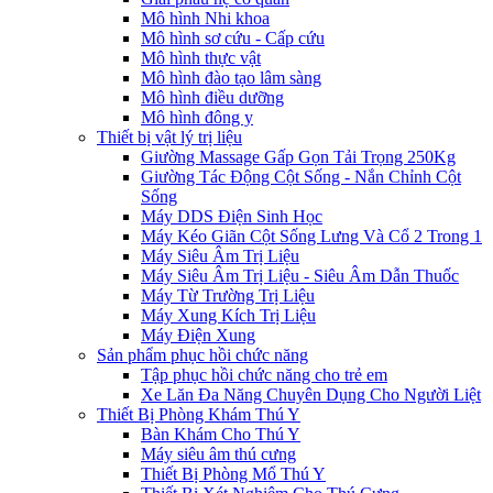
Mô hình Nhi khoa
Mô hình sơ cứu - Cấp cứu
Mô hình thực vật
Mô hình đào tạo lâm sàng
Mô hình điều dưỡng
Mô hình đông y
Thiết bị vật lý trị liệu
Giường Massage Gấp Gọn Tải Trọng 250Kg
Giường Tác Động Cột Sống - Nắn Chỉnh Cột
Sống
Máy DDS Điện Sinh Học
Máy Kéo Giãn Cột Sống Lưng Và Cổ 2 Trong 1
Máy Siêu Âm Trị Liệu
Máy Siêu Âm Trị Liệu - Siêu Âm Dẫn Thuốc
Máy Từ Trường Trị Liệu
Máy Xung Kích Trị Liệu
Máy Điện Xung
Sản phẩm phục hồi chức năng
Tập phục hồi chức năng cho trẻ em
Xe Lăn Đa Năng Chuyên Dụng Cho Người Liệt
Thiết Bị Phòng Khám Thú Y
Bàn Khám Cho Thú Y
Máy siêu âm thú cưng
Thiết Bị Phòng Mổ Thú Y