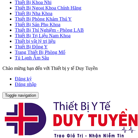
Thiết Bị Khoa Nhi
Thiết Bị Ngoại Khoa Chính Hãng
Thiết Bị Nha Khoa
Thiết Bị Phòng Khám Thú Y
Thiết Bị Sản Phụ Khoa
Thiết Bị Thí Nghiệm - Phòng LAB
Thiết Bị Trị Liệu Nam Khoa
Thiết bị vật lý trị liệu
Thiết Bị Đông Y
Trang Thiết Bị Phòng Mổ
Tủ Lạnh Âm Sâu
Chào mừng bạn đến với Thiết bị y tế Duy Tuyền
Đăng ký
Đăng nhập
Toggle navigation