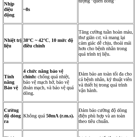
tượng “quen dòng”
Nhịp
điệu
~8s
động
Tăng cường tuần hoàn máu,
thư giãn cơ, và mang lại
Nhiệt trị
38°C ~ 42°C
,
10 mức độ
cảm giác dễ chịu, thoải mái
liệu
điều chỉnh
hơn cho bệnh nhân trong
quá trình trị liệu.
4 chức năng bảo vệ
Đảm bảo an toàn tối đa cho
Tính
chính:
chống quá nhiệt,
cả bệnh nhân, kỹ thuật viên
năng
bảo vệ mạch hở, bảo vệ
và thiết bị trong quá trình
Bảo vệ
đoản mạch, và bảo vệ quá
vận hành.
dòng.
Cường
Đảm bảo cường độ dòng
độ dòng
Không quá
50mA (r.m.s).
điện phù hợp và an toàn
ra
theo tiêu chuẩn.