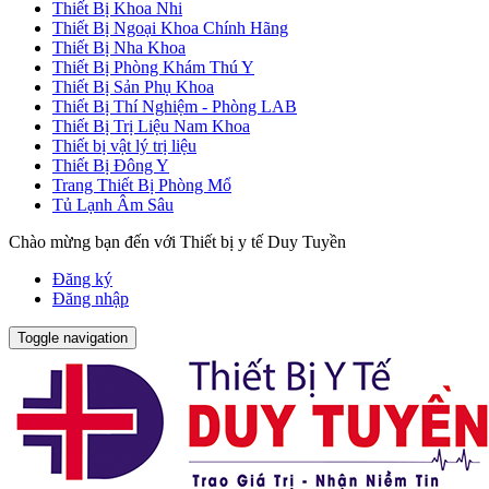
Thiết Bị Khoa Nhi
Thiết Bị Ngoại Khoa Chính Hãng
Thiết Bị Nha Khoa
Thiết Bị Phòng Khám Thú Y
Thiết Bị Sản Phụ Khoa
Thiết Bị Thí Nghiệm - Phòng LAB
Thiết Bị Trị Liệu Nam Khoa
Thiết bị vật lý trị liệu
Thiết Bị Đông Y
Trang Thiết Bị Phòng Mổ
Tủ Lạnh Âm Sâu
Chào mừng bạn đến với Thiết bị y tế Duy Tuyền
Đăng ký
Đăng nhập
Toggle navigation