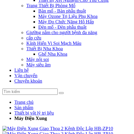
Thiết Bị Xét Nghiệm Cho Thú Cưng
Trang Thiết Bị Phòng Mổ
Bàn mổ - Bàn phẫu thuật
Máy Ozone Trị Liệu Phụ Khoa
Máy Đo Chức Năng Hô Hấp
Đèn mổ - Đèn phẫu thuật
Giường nằm cho người bệnh đa năng
cấp cứu
Kính Hiển Vi Soi Mạch Máu
Thiết Bị Nha Khoa
Ghế Nha Khoa
Máy nội soi
Máy siêu âm
Liên hệ
Vận chuyển
Chuyển khoản
Trang chủ
Sản phẩm
Thiết bị vật lý trị liệu
Máy Điện Xung