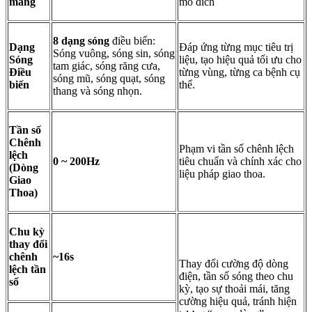
mang
mô đích
8 dạng sóng
điều biến:
Dạng
Đáp ứng từng mục tiêu trị
Sóng vuông, sóng sin, sóng
Sóng
liệu, tạo hiệu quả tối ưu cho
tam giác, sóng răng cưa,
Điều
từng vùng, từng ca bệnh cụ
sóng mũ, sóng quạt, sóng
biến
thể.
thang và sóng nhọn.
Tần số
Chênh
Phạm vi tần số chênh lệch
lệch
0 ~ 200Hz
tiêu chuẩn và chính xác cho
(Dòng
liệu pháp giao thoa.
Giao
Thoa)
Chu kỳ
thay đổi
chênh
~16s
Thay đổi cường độ dòng
lệch tần
điện, tần số sóng theo chu
số
kỳ, tạo sự thoải mái, tăng
cường hiệu quả, tránh hiện