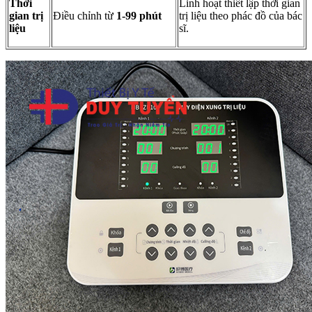
Thời
Linh hoạt thiết lập thời gian
gian trị
Điều chỉnh từ
1-99 phút
trị liệu theo phác đồ của bác
liệu
sĩ.