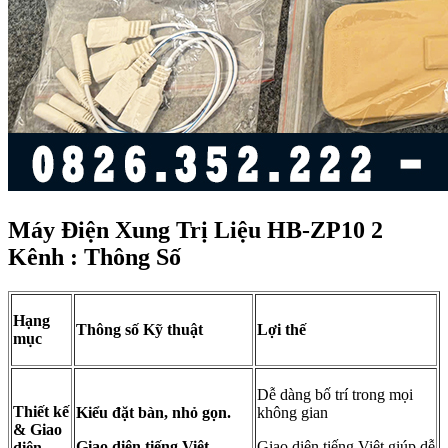
Máy Điện Xung Trị Liệu HB-ZP10 2
Kênh : Thông Số
Hạng
Thông số Kỹ thuật
Lợi thế
mục
Dễ dàng bố trí trong mọi
Thiết kế
Kiểu đặt bàn, nhỏ gọn.
không gian
& Giao
Giao diện tiếng Việt.
Giao diện tiếng Việt giúp dễ
diện