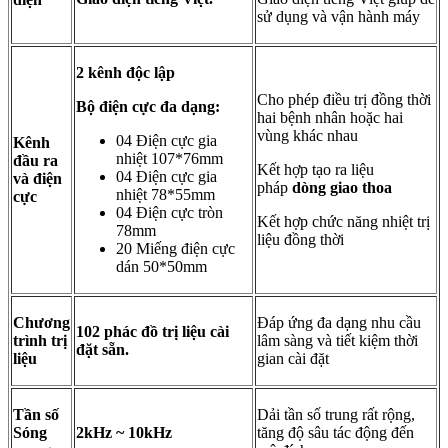
sử dụng và vận hành máy
2 kênh độc lập
Cho phép điều trị đồng thời
Bộ điện cực đa dạng:
hai bệnh nhân hoặc hai
vùng khác nhau
04 Điện cực gia
Kênh
nhiệt 107*76mm
đầu ra
Kết hợp tạo ra liệu
04 Điện cực gia
và điện
pháp
dòng giao thoa
nhiệt 78*55mm
cực
04 Điện cực tròn
Kết hợp chức năng nhiệt trị
78mm
liệu đồng thời
20 Miếng điện cực
dán 50*50mm
Chương
Đáp ứng đa dạng nhu cầu
102 phác đồ trị liệu cài
trình trị
lâm sàng và tiết kiệm thời
đặt sẵn.
liệu
gian cài đặt
Tần số
Dải tần số trung rất rộng,
Sóng
2kHz ~ 10kHz
tăng độ sâu tác động đến