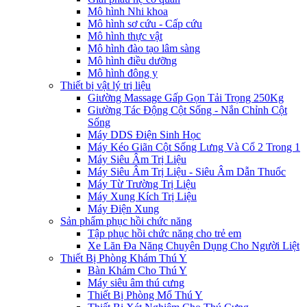
Mô hình Nhi khoa
Mô hình sơ cứu - Cấp cứu
Mô hình thực vật
Mô hình đào tạo lâm sàng
Mô hình điều dưỡng
Mô hình đông y
Thiết bị vật lý trị liệu
Giường Massage Gấp Gọn Tải Trọng 250Kg
Giường Tác Động Cột Sống - Nắn Chỉnh Cột
Sống
Máy DDS Điện Sinh Học
Máy Kéo Giãn Cột Sống Lưng Và Cổ 2 Trong 1
Máy Siêu Âm Trị Liệu
Máy Siêu Âm Trị Liệu - Siêu Âm Dẫn Thuốc
Máy Từ Trường Trị Liệu
Máy Xung Kích Trị Liệu
Máy Điện Xung
Sản phẩm phục hồi chức năng
Tập phục hồi chức năng cho trẻ em
Xe Lăn Đa Năng Chuyên Dụng Cho Người Liệt
Thiết Bị Phòng Khám Thú Y
Bàn Khám Cho Thú Y
Máy siêu âm thú cưng
Thiết Bị Phòng Mổ Thú Y