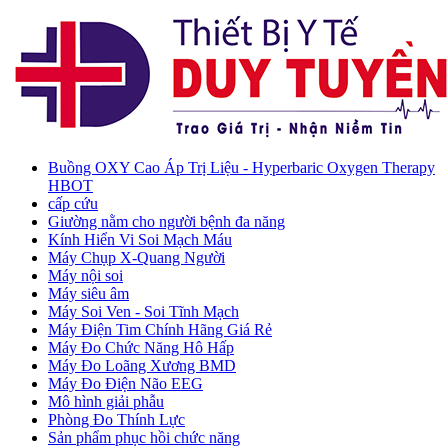
Buồng OXY Cao Áp Trị Liệu - Hyperbaric Oxygen Therapy
HBOT
cấp cứu
Giường nằm cho người bệnh đa năng
Kính Hiển Vi Soi Mạch Máu
Máy Chụp X-Quang Người
Máy nội soi
Máy siêu âm
Máy Soi Ven - Soi Tĩnh Mạch
Máy Điện Tim Chính Hãng Giá Rẻ
Máy Đo Chức Năng Hô Hấp
Máy Đo Loãng Xương BMD
Máy Đo Điện Não EEG
Mô hình giải phẫu
Phòng Đo Thính Lực
Sản phẩm phục hồi chức năng