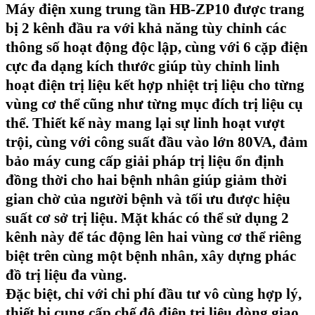
Máy điện xung trung tần HB-ZP10
được
trang
bị 2 kênh đầu ra
với khả năng tùy chỉnh các
thông số hoạt động độc lập, cùng với
6 cặp điện
cực
đa dạng kích thước giúp tùy chỉnh linh
hoạt điện trị liệu kết hợp nhiệt trị liệu cho từng
vùng cơ thể cũng như từng mục đích trị liệu cụ
thể. Thiết kế này mang lại sự linh hoạt vượt
trội, cùng với
công suất đầu vào lớn 80VA
, đảm
bảo máy cung cấp giải pháp trị liệu ổn định
đồng thời cho hai bệnh nhân giúp giảm thời
gian chờ của người bệnh và tối ưu được hiệu
suất cơ sở trị liệu. Mặt khác có thể sử dụng 2
kênh này để tác động lên hai vùng cơ thể riêng
biệt trên cùng một bệnh nhân, xây dựng phác
đồ trị liệu đa vùng.
Đặc biệt, chỉ với chi phí đầu tư vô cùng hợp lý,
thiết bị cung cấp chế độ điện trị liệu dòng giao