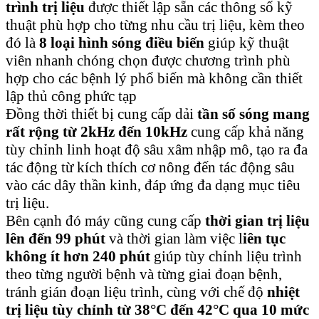
trình trị liệu
được thiết lập sẵn các thông số kỹ
thuật phù hợp cho từng nhu cầu trị liệu, kèm theo
đó là
8 loại hình sóng điều biến
giúp kỹ thuật
viên nhanh chóng chọn được chương trình phù
hợp cho các bệnh lý phổ biến mà không cần thiết
lập thủ công phức tạp
Đồng thời thiết bị cung cấp dải
tần số sóng mang
rất rộng từ 2kHz đến 10kHz
cung cấp khả năng
tùy chỉnh linh hoạt độ sâu xâm nhập mô, tạo ra đa
tác động từ kích thích cơ nông đến tác động sâu
vào các dây thần kinh, đáp ứng đa dạng mục tiêu
trị liệu.
Bên cạnh đó máy cũng cung cấp
thời gian trị liệu
lên đến 99 phút
và thời gian làm việc l
iên tục
không ít hơn 240 phút
giúp tùy chỉnh liệu trình
theo từng người bệnh và từng giai đoạn bệnh,
tránh gián đoạn liệu trình, cùng với chế độ
nhiệt
trị liệu tùy chỉnh từ 38°C đến 42°C qua 10 mức