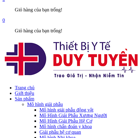
Giỏ hàng của bạn trống!
0
Giỏ hàng của bạn trống!
Trang chủ
Giới thiệu
Sản phẩm
Mô hình giải phẫu
Mô hình giải phẫu động vật
Mô Hình Giải Phẫu Xương Người
Mô Hình Giải Phẫu Hệ Cơ
Mô hình chẩn đoán y khoa
Giải phẫu hệ cơ quan
Mô hình Nhi khoa