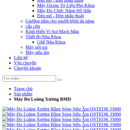
Bàn mổ - Bàn phẫu thuật
Máy Ozone Trị Liệu Phụ Khoa
Máy Đo Chức Năng Hô Hấp
Đèn mổ - Đèn phẫu thuật
Giường nằm cho người bệnh đa năng
cấp cứu
Kính Hiển Vi Soi Mạch Máu
Thiết Bị Nha Khoa
Ghế Nha Khoa
Máy nội soi
Máy siêu âm
Liên hệ
Vận chuyển
Chuyển khoản
Trang chủ
Sản phẩm
Máy Đo Loãng Xương BMD