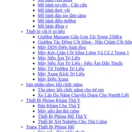
Mô hình sơ cứu - Cấp cứu
Mô hình thực vật
Mô hình đào tạo lâm sàng
Mô hình điều dưỡng
Mô hình đông y
Thiết bị vật lý trị liệu
Giường Massage Gấp Gọn Tải Trọng 250Kg
Giường Tác Động Cột Sống - Nắn Chỉnh Cột Số
Máy DDS Điện Sinh Học
Máy Kéo Giãn Cột Sống Lưng Và Cổ 2 Trong 1
Máy Siêu Âm Trị Liệu
Máy Siêu Âm Trị Liệu - Siêu Âm Dẫn Thuốc
Máy Từ Trường Trị Liệu
Máy Xung Kích Trị Liệu
Máy Điện Xung
Sản phẩm phục hồi chức năng
Tập phục hồi chức năng cho trẻ em
Xe Lăn Đa Năng Chuyên Dụng Cho Người Liệt
Thiết Bị Phòng Khám Thú Y
Bàn Khám Cho Thú Y
Máy siêu âm thú cưng
Thiết Bị Phòng Mổ Thú Y
Thiết Bị Xét Nghiệm Cho Thú Cưng
Trang Thiết Bị Phòng Mổ