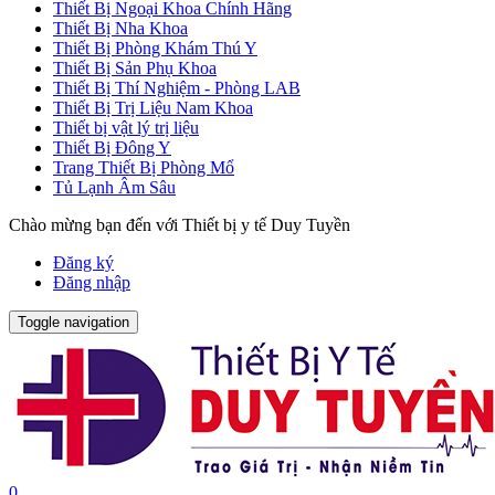
Thiết Bị Ngoại Khoa Chính Hãng
Thiết Bị Nha Khoa
Thiết Bị Phòng Khám Thú Y
Thiết Bị Sản Phụ Khoa
Thiết Bị Thí Nghiệm - Phòng LAB
Thiết Bị Trị Liệu Nam Khoa
Thiết bị vật lý trị liệu
Thiết Bị Đông Y
Trang Thiết Bị Phòng Mổ
Tủ Lạnh Âm Sâu
Chào mừng bạn đến với Thiết bị y tế Duy Tuyền
Đăng ký
Đăng nhập
Toggle navigation
0