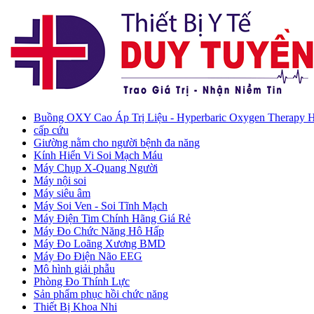
Buồng OXY Cao Áp Trị Liệu - Hyperbaric Oxygen Therapy
cấp cứu
Giường nằm cho người bệnh đa năng
Kính Hiển Vi Soi Mạch Máu
Máy Chụp X-Quang Người
Máy nội soi
Máy siêu âm
Máy Soi Ven - Soi Tĩnh Mạch
Máy Điện Tim Chính Hãng Giá Rẻ
Máy Đo Chức Năng Hô Hấp
Máy Đo Loãng Xương BMD
Máy Đo Điện Não EEG
Mô hình giải phẫu
Phòng Đo Thính Lực
Sản phẩm phục hồi chức năng
Thiết Bị Khoa Nhi