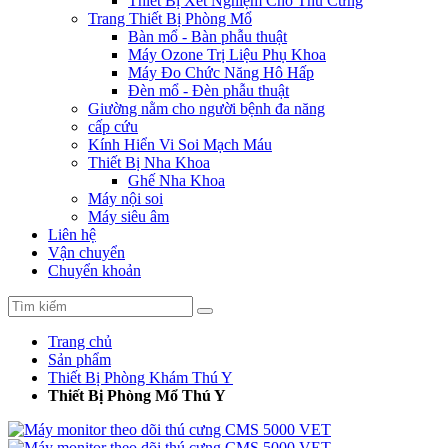
Thiết Bị Xét Nghiệm Cho Thú Cưng
Trang Thiết Bị Phòng Mổ
Bàn mổ - Bàn phẫu thuật
Máy Ozone Trị Liệu Phụ Khoa
Máy Đo Chức Năng Hô Hấp
Đèn mổ - Đèn phẫu thuật
Giường nằm cho người bệnh đa năng
cấp cứu
Kính Hiển Vi Soi Mạch Máu
Thiết Bị Nha Khoa
Ghế Nha Khoa
Máy nội soi
Máy siêu âm
Liên hệ
Vận chuyển
Chuyển khoản
Trang chủ
Sản phẩm
Thiết Bị Phòng Khám Thú Y
Thiết Bị Phòng Mổ Thú Y