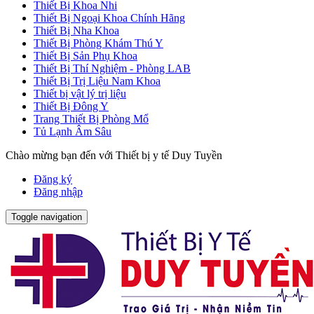
Thiết Bị Khoa Nhi
Thiết Bị Ngoại Khoa Chính Hãng
Thiết Bị Nha Khoa
Thiết Bị Phòng Khám Thú Y
Thiết Bị Sản Phụ Khoa
Thiết Bị Thí Nghiệm - Phòng LAB
Thiết Bị Trị Liệu Nam Khoa
Thiết bị vật lý trị liệu
Thiết Bị Đông Y
Trang Thiết Bị Phòng Mổ
Tủ Lạnh Âm Sâu
Chào mừng bạn đến với Thiết bị y tế Duy Tuyền
Đăng ký
Đăng nhập
Toggle navigation