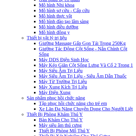
Mô hình Nhi khoa
Mô hình sơ cứu - Cấp cứu
Mô hình thực vật
Mô hình đào tạo lâm sàng
Mô hình điều dưỡng
Mô hình đông y
Thiết bị vật lý trị liệu
Giường Massage Gấp Gọn Tải Trọng 250Kg
Giường Tác Động Cột Sống - Nắn Chỉnh Cột
Sống
Máy DDS Điện Sinh Học
Máy Kéo Giãn Cột Sống Lưng Và Cổ 2 Trong 1
Máy Siêu Âm Trị Liệu
Máy Siêu Âm Trị Liệu - Siêu Âm Dẫn Thuốc
Máy Từ Trường Trị Liệu
Máy Xung Kích Trị Liệu
Máy Điện Xung
Sản phẩm phục hồi chức năng
Tập phục hồi chức năng cho trẻ em
Xe Lăn Đa Năng Chuyên Dụng Cho Người Liệt
Thiết Bị Phòng Khám Thú Y
Bàn Khám Cho Thú Y
Máy siêu âm thú cưng
Thiết Bị Phòng Mổ Thú Y