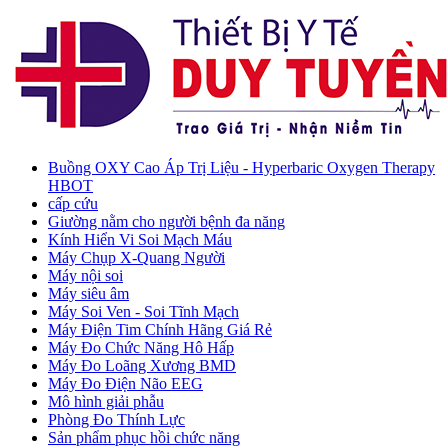
Buồng OXY Cao Áp Trị Liệu - Hyperbaric Oxygen Therapy
HBOT
cấp cứu
Giường nằm cho người bệnh đa năng
Kính Hiển Vi Soi Mạch Máu
Máy Chụp X-Quang Người
Máy nội soi
Máy siêu âm
Máy Soi Ven - Soi Tĩnh Mạch
Máy Điện Tim Chính Hãng Giá Rẻ
Máy Đo Chức Năng Hô Hấp
Máy Đo Loãng Xương BMD
Máy Đo Điện Não EEG
Mô hình giải phẫu
Phòng Đo Thính Lực
Sản phẩm phục hồi chức năng