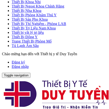
Thiết Bị Khoa Nhi
Thiết Bị Ngoại Khoa Chính Hãng
Thiết Bị Nha Khoa
Thiết Bị Phòng Khám Thú Y
Thiết Bị Sản Phụ Khoa
Thiết Bị Thí Nghiệm - Phòng LAB
Thiết Bị Trị Liệu Nam Khoa
Thiết bị vật lý trị liệu
Thiết Bị Đông Y
Trang Thiết Bị Phòng Mổ
Tủ Lạnh Âm Sâu
Chào mừng bạn đến với Thiết bị y tế Duy Tuyền
Đăng ký
Đăng nhập
Toggle navigation