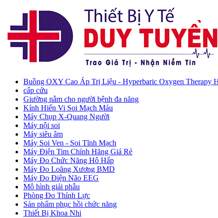
Buồng OXY Cao Áp Trị Liệu - Hyperbaric Oxygen Therapy
cấp cứu
Giường nằm cho người bệnh đa năng
Kính Hiển Vi Soi Mạch Máu
Máy Chụp X-Quang Người
Máy nội soi
Máy siêu âm
Máy Soi Ven - Soi Tĩnh Mạch
Máy Điện Tim Chính Hãng Giá Rẻ
Máy Đo Chức Năng Hô Hấp
Máy Đo Loãng Xương BMD
Máy Đo Điện Não EEG
Mô hình giải phẫu
Phòng Đo Thính Lực
Sản phẩm phục hồi chức năng
Thiết Bị Khoa Nhi