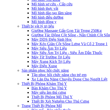
Mô hình sơ cứu - Cấp cứu
Mô hình thực vật
Mô hình đào tạo lâm sàng
Mô hình điều dưỡng
Mô hình đông y
Thiết bị vật lý trị liệu
Giường Massage Gấp Gọn Tải Trọng 250Kg
Giường Tác Động Cột Sống - Nắn Chỉnh Cột Số
Máy DDS Điện Sinh Học
Máy Kéo Giãn Cột Sống Lưng Và Cổ 2 Trong 1
Máy Siêu Âm Trị Liệu
Máy Siêu Âm Trị Liệu - Siêu Âm Dẫn Thuốc
Máy Từ Trường Trị Liệu
Máy Xung Kích Trị Liệu
Máy Điện Xung
Sản phẩm phục hồi chức năng
Tập phục hồi chức năng cho trẻ em
Xe Lăn Đa Năng Chuyên Dụng Cho Người Liệt
Thiết Bị Phòng Khám Thú Y
Bàn Khám Cho Thú Y
Máy siêu âm thú cưng
Thiết Bị Phòng Mổ Thú Y
Thiết Bị Xét Nghiệm Cho Thú Cưng
Trang Thiết Bị Phòng Mổ