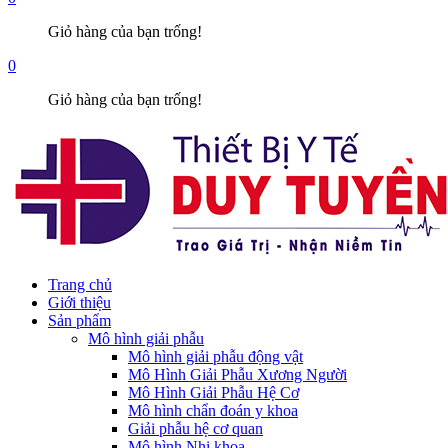
Giỏ hàng của bạn trống!
0
Giỏ hàng của bạn trống!
Trang chủ
Giới thiệu
Sản phẩm
Mô hình giải phẫu
Mô hình giải phẫu động vật
Mô Hình Giải Phẫu Xương Người
Mô Hình Giải Phẫu Hệ Cơ
Mô hình chẩn đoán y khoa
Giải phẫu hệ cơ quan
Mô hình Nhi khoa