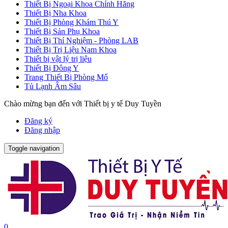
Thiết Bị Ngoại Khoa Chính Hãng
Thiết Bị Nha Khoa
Thiết Bị Phòng Khám Thú Y
Thiết Bị Sản Phụ Khoa
Thiết Bị Thí Nghiệm - Phòng LAB
Thiết Bị Trị Liệu Nam Khoa
Thiết bị vật lý trị liệu
Thiết Bị Đông Y
Trang Thiết Bị Phòng Mổ
Tủ Lạnh Âm Sâu
Chào mừng bạn đến với Thiết bị y tế Duy Tuyền
Đăng ký
Đăng nhập
Toggle navigation
0