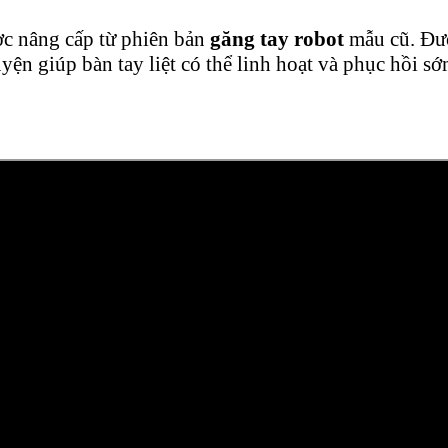
ợc nâng cấp từ phiên bản
găng tay robot
mẫu cũ. Đượ
ện giúp bàn tay liệt có thể linh hoạt và phục hồi sớm