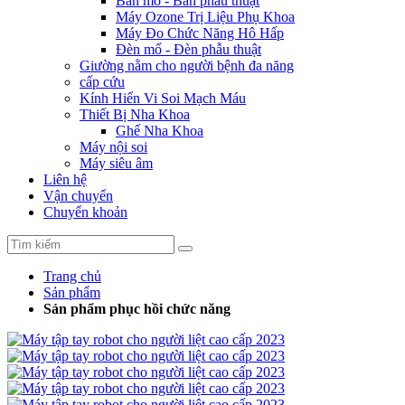
Bàn mổ - Bàn phẫu thuật
Máy Ozone Trị Liệu Phụ Khoa
Máy Đo Chức Năng Hô Hấp
Đèn mổ - Đèn phẫu thuật
Giường nằm cho người bệnh đa năng
cấp cứu
Kính Hiển Vi Soi Mạch Máu
Thiết Bị Nha Khoa
Ghế Nha Khoa
Máy nội soi
Máy siêu âm
Liên hệ
Vận chuyển
Chuyển khoản
Trang chủ
Sản phẩm
Sản phẩm phục hồi chức năng