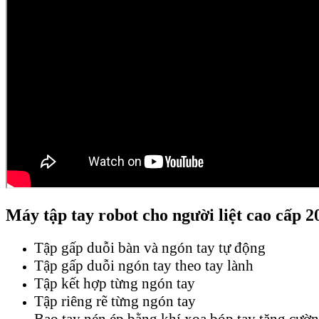
Máy tập tay robot cho người liệt cao cấp 
Tập gấp duỗi bàn và ngón tay tự động
Tập gấp duỗi ngón tay theo tay lành
Tập kết hợp từng ngón tay
Tập riêng rẽ từng ngón tay
Bao tay nén ép bằng khí xoa bóp tay tăng cườ