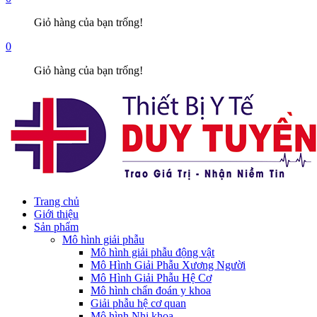
Giỏ hàng của bạn trống!
0
Giỏ hàng của bạn trống!
Trang chủ
Giới thiệu
Sản phẩm
Mô hình giải phẫu
Mô hình giải phẫu động vật
Mô Hình Giải Phẫu Xương Người
Mô Hình Giải Phẫu Hệ Cơ
Mô hình chẩn đoán y khoa
Giải phẫu hệ cơ quan
Mô hình Nhi khoa