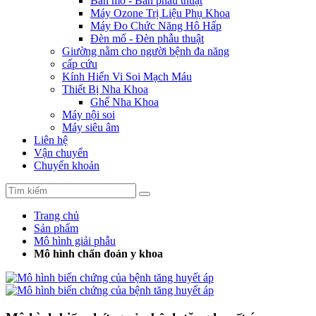
Bàn mổ - Bàn phẫu thuật
Máy Ozone Trị Liệu Phụ Khoa
Máy Đo Chức Năng Hô Hấp
Đèn mổ - Đèn phẫu thuật
Giường nằm cho người bệnh đa năng
cấp cứu
Kính Hiển Vi Soi Mạch Máu
Thiết Bị Nha Khoa
Ghế Nha Khoa
Máy nội soi
Máy siêu âm
Liên hệ
Vận chuyển
Chuyển khoản
Trang chủ
Sản phẩm
Mô hình giải phẫu
Mô hình chẩn đoán y khoa