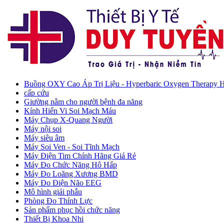
Buồng OXY Cao Áp Trị Liệu - Hyperbaric Oxygen Therapy
cấp cứu
Giường nằm cho người bệnh đa năng
Kính Hiển Vi Soi Mạch Máu
Máy Chụp X-Quang Người
Máy nội soi
Máy siêu âm
Máy Soi Ven - Soi Tĩnh Mạch
Máy Điện Tim Chính Hãng Giá Rẻ
Máy Đo Chức Năng Hô Hấp
Máy Đo Loãng Xương BMD
Máy Đo Điện Não EEG
Mô hình giải phẫu
Phòng Đo Thính Lực
Sản phẩm phục hồi chức năng
Thiết Bị Khoa Nhi