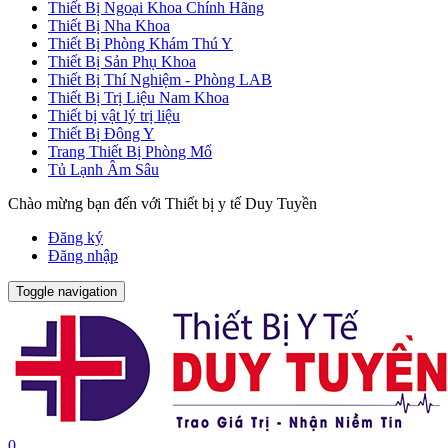
Thiết Bị Ngoại Khoa Chính Hãng
Thiết Bị Nha Khoa
Thiết Bị Phòng Khám Thú Y
Thiết Bị Sản Phụ Khoa
Thiết Bị Thí Nghiệm - Phòng LAB
Thiết Bị Trị Liệu Nam Khoa
Thiết bị vật lý trị liệu
Thiết Bị Đông Y
Trang Thiết Bị Phòng Mổ
Tủ Lạnh Âm Sâu
Chào mừng bạn đến với Thiết bị y tế Duy Tuyền
Đăng ký
Đăng nhập
Toggle navigation
0