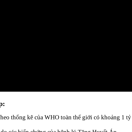
p:
Theo thống kê của WHO toàn thế giới có khoảng 1 tỷ
 do các biến chứng của bệnh lý Tăng Huyết Áp.