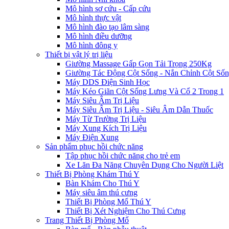
Mô hình sơ cứu - Cấp cứu
Mô hình thực vật
Mô hình đào tạo lâm sàng
Mô hình điều dưỡng
Mô hình đông y
Thiết bị vật lý trị liệu
Giường Massage Gấp Gọn Tải Trọng 250Kg
Giường Tác Động Cột Sống - Nắn Chỉnh Cột Số
Máy DDS Điện Sinh Học
Máy Kéo Giãn Cột Sống Lưng Và Cổ 2 Trong 1
Máy Siêu Âm Trị Liệu
Máy Siêu Âm Trị Liệu - Siêu Âm Dẫn Thuốc
Máy Từ Trường Trị Liệu
Máy Xung Kích Trị Liệu
Máy Điện Xung
Sản phẩm phục hồi chức năng
Tập phục hồi chức năng cho trẻ em
Xe Lăn Đa Năng Chuyên Dụng Cho Người Liệt
Thiết Bị Phòng Khám Thú Y
Bàn Khám Cho Thú Y
Máy siêu âm thú cưng
Thiết Bị Phòng Mổ Thú Y
Thiết Bị Xét Nghiệm Cho Thú Cưng
Trang Thiết Bị Phòng Mổ