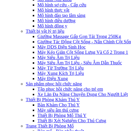
Mô hình sơ cứu - Cấp cứu
Mô hình thực vật
Mô hình đào tạo lâm sàng
Mô hình điều dưỡng
Mô hình đông y
Thiết bị vật lý trị liệu
Giường Massage Gấp Gọn Tải Trọng 250Kg
Giường Tác Động Cột Sống - Nắn Chỉnh Cột Số
Máy DDS Điện Sinh Học
Máy Kéo Giãn Cột Sống Lưng Và Cổ 2 Trong 1
Máy Siêu Âm Trị Liệu
Máy Siêu Âm Trị Liệu - Siêu Âm Dẫn Thuốc
Máy Từ Trường Trị Liệu
Máy Xung Kích Trị Liệu
Máy Điện Xung
Sản phẩm phục hồi chức năng
Tập phục hồi chức năng cho trẻ em
Xe Lăn Đa Năng Chuyên Dụng Cho Người Liệt
Thiết Bị Phòng Khám Thú Y
Bàn Khám Cho Thú Y
Máy siêu âm thú cưng
Thiết Bị Phòng Mổ Thú Y
Thiết Bị Xét Nghiệm Cho Thú Cưng
Trang Thiết Bị Phòng Mổ