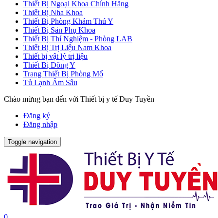
Thiết Bị Ngoại Khoa Chính Hãng
Thiết Bị Nha Khoa
Thiết Bị Phòng Khám Thú Y
Thiết Bị Sản Phụ Khoa
Thiết Bị Thí Nghiệm - Phòng LAB
Thiết Bị Trị Liệu Nam Khoa
Thiết bị vật lý trị liệu
Thiết Bị Đông Y
Trang Thiết Bị Phòng Mổ
Tủ Lạnh Âm Sâu
Chào mừng bạn đến với Thiết bị y tế Duy Tuyền
Đăng ký
Đăng nhập
Toggle navigation
0