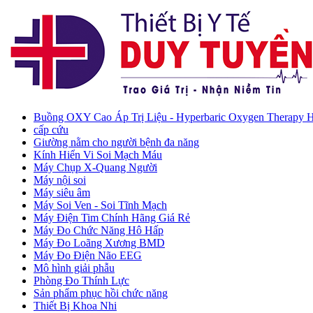
Buồng OXY Cao Áp Trị Liệu - Hyperbaric Oxygen Therapy
cấp cứu
Giường nằm cho người bệnh đa năng
Kính Hiển Vi Soi Mạch Máu
Máy Chụp X-Quang Người
Máy nội soi
Máy siêu âm
Máy Soi Ven - Soi Tĩnh Mạch
Máy Điện Tim Chính Hãng Giá Rẻ
Máy Đo Chức Năng Hô Hấp
Máy Đo Loãng Xương BMD
Máy Đo Điện Não EEG
Mô hình giải phẫu
Phòng Đo Thính Lực
Sản phẩm phục hồi chức năng
Thiết Bị Khoa Nhi