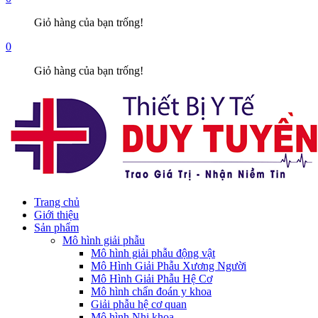
Giỏ hàng của bạn trống!
0
Giỏ hàng của bạn trống!
Trang chủ
Giới thiệu
Sản phẩm
Mô hình giải phẫu
Mô hình giải phẫu động vật
Mô Hình Giải Phẫu Xương Người
Mô Hình Giải Phẫu Hệ Cơ
Mô hình chẩn đoán y khoa
Giải phẫu hệ cơ quan
Mô hình Nhi khoa