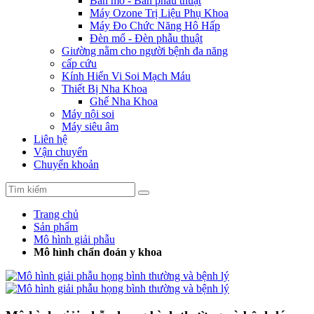
Bàn mổ - Bàn phẫu thuật
Máy Ozone Trị Liệu Phụ Khoa
Máy Đo Chức Năng Hô Hấp
Đèn mổ - Đèn phẫu thuật
Giường nằm cho người bệnh đa năng
cấp cứu
Kính Hiển Vi Soi Mạch Máu
Thiết Bị Nha Khoa
Ghế Nha Khoa
Máy nội soi
Máy siêu âm
Liên hệ
Vận chuyển
Chuyển khoản
Trang chủ
Sản phẩm
Mô hình giải phẫu
Mô hình chẩn đoán y khoa