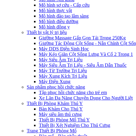
Mô hình sơ cứu - Cấp cứu
Mô hình thực vật
Mô hình đào tạo lâm sàng
Mô hình điều dưỡng
Mô hình đông y
Thiết bị vật lý trị liệu
Giường Massage Gấp Gọn Tải Trọng 250Kg
Giường Tác Động Cột Sống - Nắn Chỉnh Cột Số
Máy DDS Điện Sinh Học
Máy Kéo Giãn Cột Sống Lưng Và Cổ 2 Trong 1
Máy Siêu Âm Trị Liệu
Máy Siêu Âm Trị Liệu - Siêu Âm Dẫn Thuốc
Máy Từ Trường Trị Liệu
Máy Xung Kích Trị Liệu
Máy Điện Xung
Sản phẩm phục hồi chức năng
Tập phục hồi chức năng cho trẻ em
Xe Lăn Đa Năng Chuyên Dụng Cho Người Liệt
Thiết Bị Phòng Khám Thú Y
Bàn Khám Cho Thú Y
Máy siêu âm thú cưng
Thiết Bị Phòng Mổ Thú Y
Thiết Bị Xét Nghiệm Cho Thú Cưng
Trang Thiết Bị Phòng Mổ