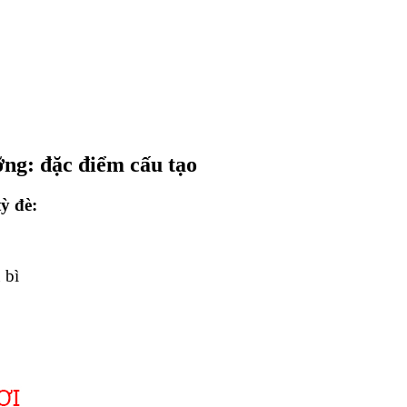
ng: đặc điểm cấu tạo
ỳ đè:
 bì