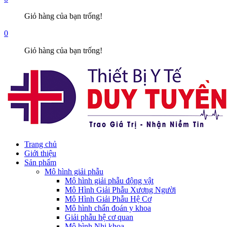
Giỏ hàng của bạn trống!
0
Giỏ hàng của bạn trống!
Trang chủ
Giới thiệu
Sản phẩm
Mô hình giải phẫu
Mô hình giải phẫu động vật
Mô Hình Giải Phẫu Xương Người
Mô Hình Giải Phẫu Hệ Cơ
Mô hình chẩn đoán y khoa
Giải phẫu hệ cơ quan
Mô hình Nhi khoa