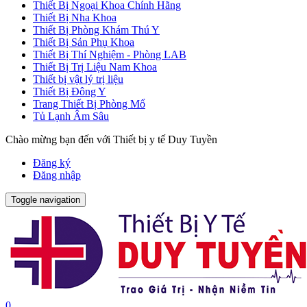
Thiết Bị Ngoại Khoa Chính Hãng
Thiết Bị Nha Khoa
Thiết Bị Phòng Khám Thú Y
Thiết Bị Sản Phụ Khoa
Thiết Bị Thí Nghiệm - Phòng LAB
Thiết Bị Trị Liệu Nam Khoa
Thiết bị vật lý trị liệu
Thiết Bị Đông Y
Trang Thiết Bị Phòng Mổ
Tủ Lạnh Âm Sâu
Chào mừng bạn đến với Thiết bị y tế Duy Tuyền
Đăng ký
Đăng nhập
Toggle navigation
0