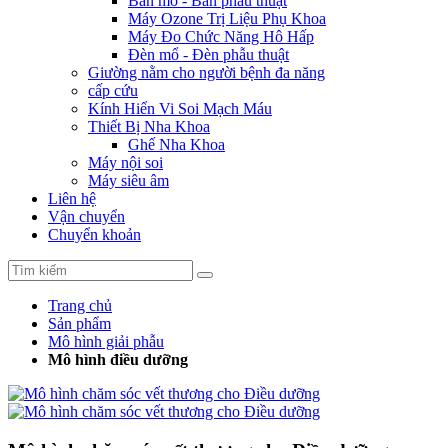
Bàn mổ - Bàn phẫu thuật
Máy Ozone Trị Liệu Phụ Khoa
Máy Đo Chức Năng Hô Hấp
Đèn mổ - Đèn phẫu thuật
Giường nằm cho người bệnh đa năng
cấp cứu
Kính Hiển Vi Soi Mạch Máu
Thiết Bị Nha Khoa
Ghế Nha Khoa
Máy nội soi
Máy siêu âm
Liên hệ
Vận chuyển
Chuyển khoản
Trang chủ
Sản phẩm
Mô hình giải phẫu
Mô hình điều dưỡng