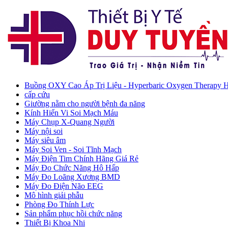
Buồng OXY Cao Áp Trị Liệu - Hyperbaric Oxygen Therapy
cấp cứu
Giường nằm cho người bệnh đa năng
Kính Hiển Vi Soi Mạch Máu
Máy Chụp X-Quang Người
Máy nội soi
Máy siêu âm
Máy Soi Ven - Soi Tĩnh Mạch
Máy Điện Tim Chính Hãng Giá Rẻ
Máy Đo Chức Năng Hô Hấp
Máy Đo Loãng Xương BMD
Máy Đo Điện Não EEG
Mô hình giải phẫu
Phòng Đo Thính Lực
Sản phẩm phục hồi chức năng
Thiết Bị Khoa Nhi