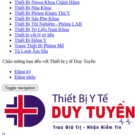
Thiết Bị Ngoại Khoa Chính Hãng
Thiết Bị Nha Khoa
Thiết Bị Phòng Khám Thú Y
Thiết Bị Sản Phụ Khoa
Thiết Bị Thí Nghiệm - Phòng LAB
Thiết Bị Trị Liệu Nam Khoa
Thiết bị vật lý trị liệu
Thiết Bị Đông Y
Trang Thiết Bị Phòng Mổ
Tủ Lạnh Âm Sâu
Chào mừng bạn đến với Thiết bị y tế Duy Tuyền
Đăng ký
Đăng nhập
Toggle navigation
0