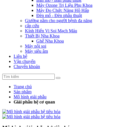
Bàn mổ - Bàn phẫu thuật
Máy Ozone Trị Liệu Phụ Khoa
Máy Đo Chức Năng Hô Hấp
Đèn mổ - Đèn phẫu thuật
Giường nằm cho người bệnh đa năng
cấp cứu
Kính Hiển Vi Soi Mạch Máu
Thiết Bị Nha Khoa
Ghế Nha Khoa
Máy nội soi
Máy siêu âm
Liên hệ
Vận chuyển
Chuyển khoản
Trang chủ
Sản phẩm
Mô hình giải phẫu
Giải phẫu hệ cơ quan