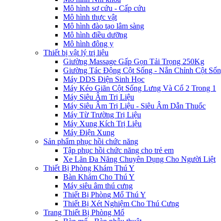
Mô hình sơ cứu - Cấp cứu
Mô hình thực vật
Mô hình đào tạo lâm sàng
Mô hình điều dưỡng
Mô hình đông y
Thiết bị vật lý trị liệu
Giường Massage Gấp Gọn Tải Trọng 250Kg
Giường Tác Động Cột Sống - Nắn Chỉnh Cột Số
Máy DDS Điện Sinh Học
Máy Kéo Giãn Cột Sống Lưng Và Cổ 2 Trong 1
Máy Siêu Âm Trị Liệu
Máy Siêu Âm Trị Liệu - Siêu Âm Dẫn Thuốc
Máy Từ Trường Trị Liệu
Máy Xung Kích Trị Liệu
Máy Điện Xung
Sản phẩm phục hồi chức năng
Tập phục hồi chức năng cho trẻ em
Xe Lăn Đa Năng Chuyên Dụng Cho Người Liệt
Thiết Bị Phòng Khám Thú Y
Bàn Khám Cho Thú Y
Máy siêu âm thú cưng
Thiết Bị Phòng Mổ Thú Y
Thiết Bị Xét Nghiệm Cho Thú Cưng
Trang Thiết Bị Phòng Mổ