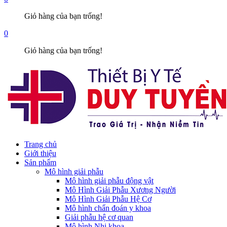
Giỏ hàng của bạn trống!
0
Giỏ hàng của bạn trống!
Trang chủ
Giới thiệu
Sản phẩm
Mô hình giải phẫu
Mô hình giải phẫu động vật
Mô Hình Giải Phẫu Xương Người
Mô Hình Giải Phẫu Hệ Cơ
Mô hình chẩn đoán y khoa
Giải phẫu hệ cơ quan
Mô hình Nhi khoa