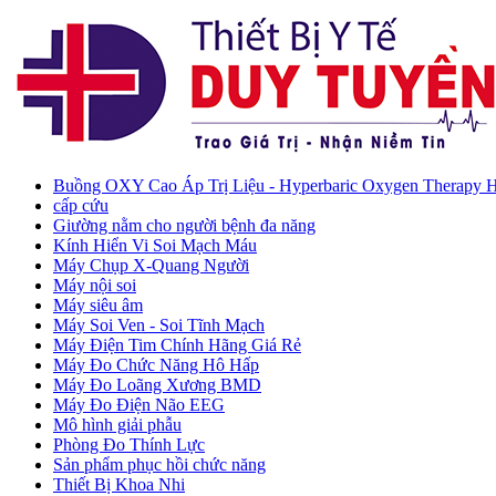
Buồng OXY Cao Áp Trị Liệu - Hyperbaric Oxygen Therapy
cấp cứu
Giường nằm cho người bệnh đa năng
Kính Hiển Vi Soi Mạch Máu
Máy Chụp X-Quang Người
Máy nội soi
Máy siêu âm
Máy Soi Ven - Soi Tĩnh Mạch
Máy Điện Tim Chính Hãng Giá Rẻ
Máy Đo Chức Năng Hô Hấp
Máy Đo Loãng Xương BMD
Máy Đo Điện Não EEG
Mô hình giải phẫu
Phòng Đo Thính Lực
Sản phẩm phục hồi chức năng
Thiết Bị Khoa Nhi