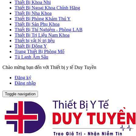
Thiết Bị Khoa Nhi
Thiết Bị Ngoại Khoa Chính Hãng
Thiết Bị Nha Khoa
Thiết Bị Phòng Khám Thú Y
Thiết Bị Sản Phụ Khoa
Thiết Bị Thí Nghiệm - Phòng LAB
Thiết Bị Trị Liệu Nam Khoa
Thiết bị vật lý trị liệu
Thiết Bị Đông Y
Trang Thiết Bị Phòng Mổ
Tủ Lạnh Âm Sâu
Chào mừng bạn đến với Thiết bị y tế Duy Tuyền
Đăng ký
Đăng nhập
Toggle navigation