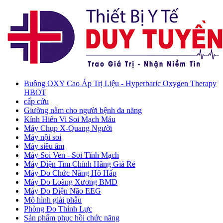
Buồng OXY Cao Áp Trị Liệu - Hyperbaric Oxygen Therapy
HBOT
cấp cứu
Giường nằm cho người bệnh đa năng
Kính Hiển Vi Soi Mạch Máu
Máy Chụp X-Quang Người
Máy nội soi
Máy siêu âm
Máy Soi Ven - Soi Tĩnh Mạch
Máy Điện Tim Chính Hãng Giá Rẻ
Máy Đo Chức Năng Hô Hấp
Máy Đo Loãng Xương BMD
Máy Đo Điện Não EEG
Mô hình giải phẫu
Phòng Đo Thính Lực
Sản phẩm phục hồi chức năng