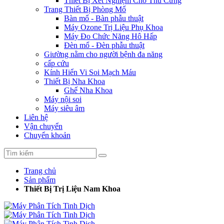
Thiết Bị Xét Nghiệm Cho Thú Cưng
Trang Thiết Bị Phòng Mổ
Bàn mổ - Bàn phẫu thuật
Máy Ozone Trị Liệu Phụ Khoa
Máy Đo Chức Năng Hô Hấp
Đèn mổ - Đèn phẫu thuật
Giường nằm cho người bệnh đa năng
cấp cứu
Kính Hiển Vi Soi Mạch Máu
Thiết Bị Nha Khoa
Ghế Nha Khoa
Máy nội soi
Máy siêu âm
Liên hệ
Vận chuyển
Chuyển khoản
Trang chủ
Sản phẩm
Thiết Bị Trị Liệu Nam Khoa