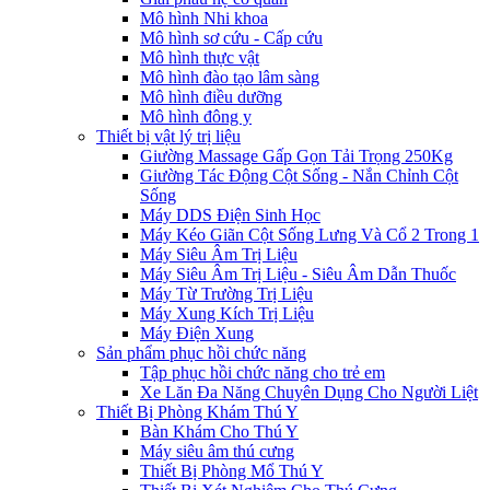
Mô hình Nhi khoa
Mô hình sơ cứu - Cấp cứu
Mô hình thực vật
Mô hình đào tạo lâm sàng
Mô hình điều dưỡng
Mô hình đông y
Thiết bị vật lý trị liệu
Giường Massage Gấp Gọn Tải Trọng 250Kg
Giường Tác Động Cột Sống - Nắn Chỉnh Cột
Sống
Máy DDS Điện Sinh Học
Máy Kéo Giãn Cột Sống Lưng Và Cổ 2 Trong 1
Máy Siêu Âm Trị Liệu
Máy Siêu Âm Trị Liệu - Siêu Âm Dẫn Thuốc
Máy Từ Trường Trị Liệu
Máy Xung Kích Trị Liệu
Máy Điện Xung
Sản phẩm phục hồi chức năng
Tập phục hồi chức năng cho trẻ em
Xe Lăn Đa Năng Chuyên Dụng Cho Người Liệt
Thiết Bị Phòng Khám Thú Y
Bàn Khám Cho Thú Y
Máy siêu âm thú cưng
Thiết Bị Phòng Mổ Thú Y