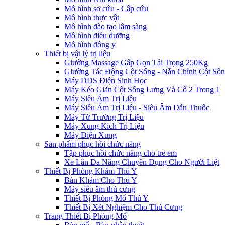
Mô hình sơ cứu - Cấp cứu
Mô hình thực vật
Mô hình đào tạo lâm sàng
Mô hình điều dưỡng
Mô hình đông y
Thiết bị vật lý trị liệu
Giường Massage Gấp Gọn Tải Trọng 250Kg
Giường Tác Động Cột Sống - Nắn Chỉnh Cột Số
Máy DDS Điện Sinh Học
Máy Kéo Giãn Cột Sống Lưng Và Cổ 2 Trong 1
Máy Siêu Âm Trị Liệu
Máy Siêu Âm Trị Liệu - Siêu Âm Dẫn Thuốc
Máy Từ Trường Trị Liệu
Máy Xung Kích Trị Liệu
Máy Điện Xung
Sản phẩm phục hồi chức năng
Tập phục hồi chức năng cho trẻ em
Xe Lăn Đa Năng Chuyên Dụng Cho Người Liệt
Thiết Bị Phòng Khám Thú Y
Bàn Khám Cho Thú Y
Máy siêu âm thú cưng
Thiết Bị Phòng Mổ Thú Y
Thiết Bị Xét Nghiệm Cho Thú Cưng
Trang Thiết Bị Phòng Mổ