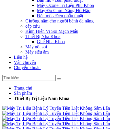
Bàn mổ - Bàn phẫu thuật
Máy Ozone Trị Liệu Phụ Khoa
Máy Đo Chức Năng Hô Hấp
Đèn mổ - Đèn phẫu thuật
Giường nằm cho người bệnh đa năng
cấp cứu
Kính Hiển Vi Soi Mạch Máu
Thiết Bị Nha Khoa
Ghế Nha Khoa
Máy nội soi
Máy siêu âm
Liên hệ
Vận chuyển
Chuyển khoản
Trang chủ
Sản phẩm
Thiết Bị Trị Liệu Nam Khoa