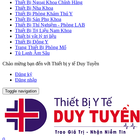
Thiết Bị Ngoại Khoa Chính Hãng
Thiết Bị Nha Khoa
Thiết Bị Phòng Khám Thú Y
Thiết Bị Sản Phụ Khoa
Thiết Bị Thí Nghiệm - Phòng LAB
Thiết Bị Trị Liệu Nam Khoa
Thiết bị vật lý trị liệu
Thiết Bị Đông Y
Trang Thiết Bị Phòng Mổ
Tủ Lạnh Âm Sâu
Chào mừng bạn đến với Thiết bị y tế Duy Tuyền
Đăng ký
Đăng nhập
Toggle navigation
0