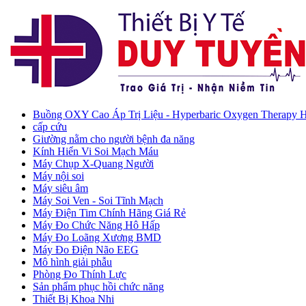
Buồng OXY Cao Áp Trị Liệu - Hyperbaric Oxygen Therapy
cấp cứu
Giường nằm cho người bệnh đa năng
Kính Hiển Vi Soi Mạch Máu
Máy Chụp X-Quang Người
Máy nội soi
Máy siêu âm
Máy Soi Ven - Soi Tĩnh Mạch
Máy Điện Tim Chính Hãng Giá Rẻ
Máy Đo Chức Năng Hô Hấp
Máy Đo Loãng Xương BMD
Máy Đo Điện Não EEG
Mô hình giải phẫu
Phòng Đo Thính Lực
Sản phẩm phục hồi chức năng
Thiết Bị Khoa Nhi