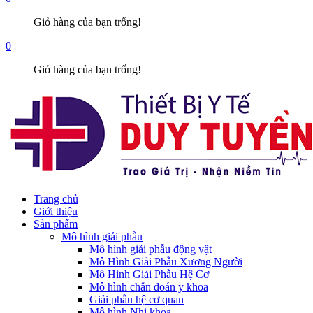
Giỏ hàng của bạn trống!
0
Giỏ hàng của bạn trống!
Trang chủ
Giới thiệu
Sản phẩm
Mô hình giải phẫu
Mô hình giải phẫu động vật
Mô Hình Giải Phẫu Xương Người
Mô Hình Giải Phẫu Hệ Cơ
Mô hình chẩn đoán y khoa
Giải phẫu hệ cơ quan
Mô hình Nhi khoa