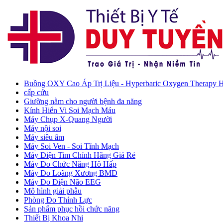
Buồng OXY Cao Áp Trị Liệu - Hyperbaric Oxygen Therapy
cấp cứu
Giường nằm cho người bệnh đa năng
Kính Hiển Vi Soi Mạch Máu
Máy Chụp X-Quang Người
Máy nội soi
Máy siêu âm
Máy Soi Ven - Soi Tĩnh Mạch
Máy Điện Tim Chính Hãng Giá Rẻ
Máy Đo Chức Năng Hô Hấp
Máy Đo Loãng Xương BMD
Máy Đo Điện Não EEG
Mô hình giải phẫu
Phòng Đo Thính Lực
Sản phẩm phục hồi chức năng
Thiết Bị Khoa Nhi