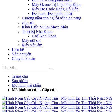
Bàn mổ - Bàn phẫu thuật
Máy Ozone Trị Liệu Phụ Khoa
Máy Đo Chức Năng Hô Hấp
Đèn mổ - Đèn phẫu thuật
Giường nằm cho người bệnh đa năng
cấp cứu
Kính Hiển Vi Soi Mạch Máu
Thiết Bị Nha Khoa
Ghế Nha Khoa
Máy nội soi
Máy siêu âm
Liên hệ
Vận chuyển
Chuyển khoản
Trang chủ
Sản phẩm
Mô hình giải phẫu
Mô hình sơ cứu - Cấp cứu