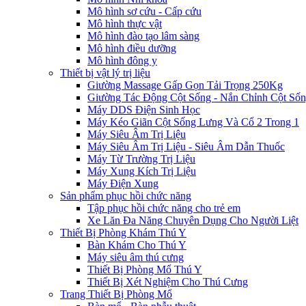
Mô hình sơ cứu - Cấp cứu
Mô hình thực vật
Mô hình đào tạo lâm sàng
Mô hình điều dưỡng
Mô hình đông y
Thiết bị vật lý trị liệu
Giường Massage Gấp Gọn Tải Trọng 250Kg
Giường Tác Động Cột Sống - Nắn Chỉnh Cột Số
Máy DDS Điện Sinh Học
Máy Kéo Giãn Cột Sống Lưng Và Cổ 2 Trong 1
Máy Siêu Âm Trị Liệu
Máy Siêu Âm Trị Liệu - Siêu Âm Dẫn Thuốc
Máy Từ Trường Trị Liệu
Máy Xung Kích Trị Liệu
Máy Điện Xung
Sản phẩm phục hồi chức năng
Tập phục hồi chức năng cho trẻ em
Xe Lăn Đa Năng Chuyên Dụng Cho Người Liệt
Thiết Bị Phòng Khám Thú Y
Bàn Khám Cho Thú Y
Máy siêu âm thú cưng
Thiết Bị Phòng Mổ Thú Y
Thiết Bị Xét Nghiệm Cho Thú Cưng
Trang Thiết Bị Phòng Mổ