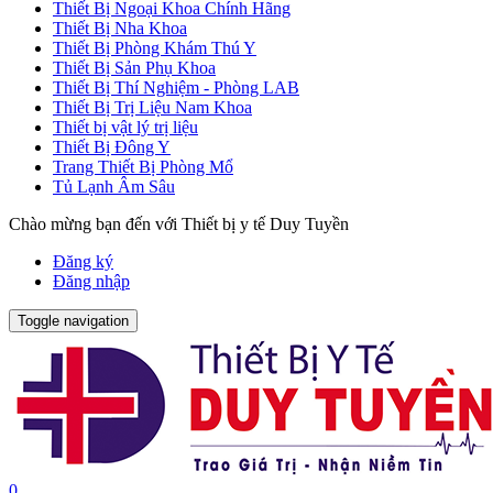
Thiết Bị Ngoại Khoa Chính Hãng
Thiết Bị Nha Khoa
Thiết Bị Phòng Khám Thú Y
Thiết Bị Sản Phụ Khoa
Thiết Bị Thí Nghiệm - Phòng LAB
Thiết Bị Trị Liệu Nam Khoa
Thiết bị vật lý trị liệu
Thiết Bị Đông Y
Trang Thiết Bị Phòng Mổ
Tủ Lạnh Âm Sâu
Chào mừng bạn đến với Thiết bị y tế Duy Tuyền
Đăng ký
Đăng nhập
Toggle navigation
0