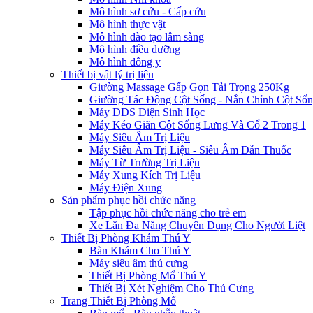
Mô hình sơ cứu - Cấp cứu
Mô hình thực vật
Mô hình đào tạo lâm sàng
Mô hình điều dưỡng
Mô hình đông y
Thiết bị vật lý trị liệu
Giường Massage Gấp Gọn Tải Trọng 250Kg
Giường Tác Động Cột Sống - Nắn Chỉnh Cột Số
Máy DDS Điện Sinh Học
Máy Kéo Giãn Cột Sống Lưng Và Cổ 2 Trong 1
Máy Siêu Âm Trị Liệu
Máy Siêu Âm Trị Liệu - Siêu Âm Dẫn Thuốc
Máy Từ Trường Trị Liệu
Máy Xung Kích Trị Liệu
Máy Điện Xung
Sản phẩm phục hồi chức năng
Tập phục hồi chức năng cho trẻ em
Xe Lăn Đa Năng Chuyên Dụng Cho Người Liệt
Thiết Bị Phòng Khám Thú Y
Bàn Khám Cho Thú Y
Máy siêu âm thú cưng
Thiết Bị Phòng Mổ Thú Y
Thiết Bị Xét Nghiệm Cho Thú Cưng
Trang Thiết Bị Phòng Mổ