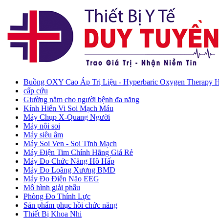
Buồng OXY Cao Áp Trị Liệu - Hyperbaric Oxygen Therapy
cấp cứu
Giường nằm cho người bệnh đa năng
Kính Hiển Vi Soi Mạch Máu
Máy Chụp X-Quang Người
Máy nội soi
Máy siêu âm
Máy Soi Ven - Soi Tĩnh Mạch
Máy Điện Tim Chính Hãng Giá Rẻ
Máy Đo Chức Năng Hô Hấp
Máy Đo Loãng Xương BMD
Máy Đo Điện Não EEG
Mô hình giải phẫu
Phòng Đo Thính Lực
Sản phẩm phục hồi chức năng
Thiết Bị Khoa Nhi