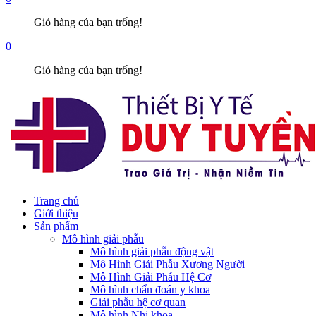
Giỏ hàng của bạn trống!
0
Giỏ hàng của bạn trống!
Trang chủ
Giới thiệu
Sản phẩm
Mô hình giải phẫu
Mô hình giải phẫu động vật
Mô Hình Giải Phẫu Xương Người
Mô Hình Giải Phẫu Hệ Cơ
Mô hình chẩn đoán y khoa
Giải phẫu hệ cơ quan
Mô hình Nhi khoa