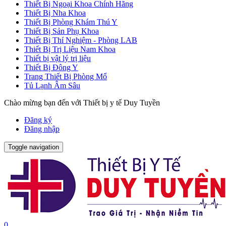
Thiết Bị Ngoại Khoa Chính Hãng
Thiết Bị Nha Khoa
Thiết Bị Phòng Khám Thú Y
Thiết Bị Sản Phụ Khoa
Thiết Bị Thí Nghiệm - Phòng LAB
Thiết Bị Trị Liệu Nam Khoa
Thiết bị vật lý trị liệu
Thiết Bị Đông Y
Trang Thiết Bị Phòng Mổ
Tủ Lạnh Âm Sâu
Chào mừng bạn đến với Thiết bị y tế Duy Tuyền
Đăng ký
Đăng nhập
Toggle navigation
0