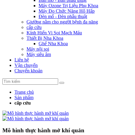
Bàn mổ - Bàn phẫu thuật
Máy Ozone Trị Liệu Phụ Khoa
Máy Đo Chức Năng Hô Hấp
Đèn mổ - Đèn phẫu thuật
Giường nằm cho người bệnh đa năng
cấp cứu
Kính Hiển Vi Soi Mạch Máu
Thiết Bị Nha Khoa
Ghế Nha Khoa
Máy nội soi
Máy siêu âm
Liên hệ
Vận chuyển
Chuyển khoản
Trang chủ
Sản phẩm
cấp cứu
Mô hình thực hành mở khí quản