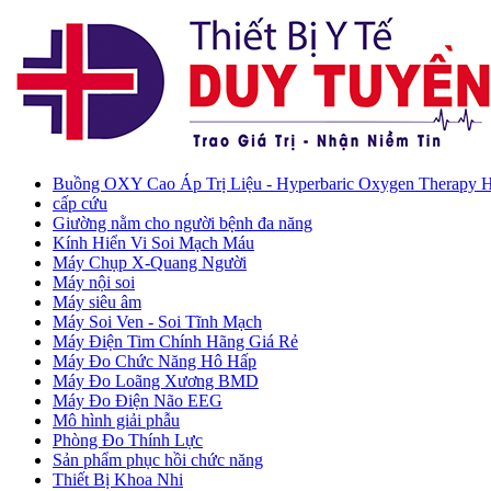
Buồng OXY Cao Áp Trị Liệu - Hyperbaric Oxygen Therapy
cấp cứu
Giường nằm cho người bệnh đa năng
Kính Hiển Vi Soi Mạch Máu
Máy Chụp X-Quang Người
Máy nội soi
Máy siêu âm
Máy Soi Ven - Soi Tĩnh Mạch
Máy Điện Tim Chính Hãng Giá Rẻ
Máy Đo Chức Năng Hô Hấp
Máy Đo Loãng Xương BMD
Máy Đo Điện Não EEG
Mô hình giải phẫu
Phòng Đo Thính Lực
Sản phẩm phục hồi chức năng
Thiết Bị Khoa Nhi