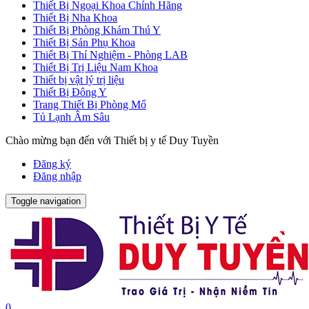
Thiết Bị Ngoại Khoa Chính Hãng
Thiết Bị Nha Khoa
Thiết Bị Phòng Khám Thú Y
Thiết Bị Sản Phụ Khoa
Thiết Bị Thí Nghiệm - Phòng LAB
Thiết Bị Trị Liệu Nam Khoa
Thiết bị vật lý trị liệu
Thiết Bị Đông Y
Trang Thiết Bị Phòng Mổ
Tủ Lạnh Âm Sâu
Chào mừng bạn đến với Thiết bị y tế Duy Tuyền
Đăng ký
Đăng nhập
Toggle navigation
0