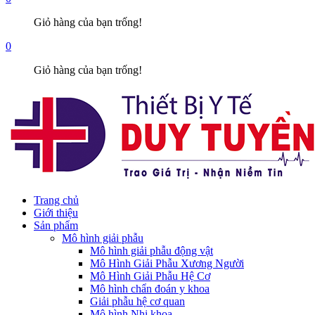
Giỏ hàng của bạn trống!
0
Giỏ hàng của bạn trống!
Trang chủ
Giới thiệu
Sản phẩm
Mô hình giải phẫu
Mô hình giải phẫu động vật
Mô Hình Giải Phẫu Xương Người
Mô Hình Giải Phẫu Hệ Cơ
Mô hình chẩn đoán y khoa
Giải phẫu hệ cơ quan
Mô hình Nhi khoa