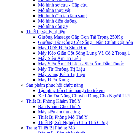
Mô hình sơ cứu - Cấp cứu
Mô hình thực vật
Mô hình đào tạo lâm sàng
Mô hình điều dưỡng
Mô hình đông y
Thiết bị vật lý trị liệu
Giường Massage Gấp Gọn Tải Trọng 250Kg
Giường Tác Động Cột Sống - Nắn Chỉnh Cột Số
Máy DDS Điện Sinh Học
Máy Kéo Giãn Cột Sống Lưng Và Cổ 2 Trong 1
Máy Siêu Âm Trị Liệu
Máy Siêu Âm Trị Liệu - Siêu Âm Dẫn Thuốc
Máy Từ Trường Trị Liệu
Máy Xung Kích Trị Liệu
Máy Điện Xung
Sản phẩm phục hồi chức năng
Tập phục hồi chức năng cho trẻ em
Xe Lăn Đa Năng Chuyên Dụng Cho Người Liệt
Thiết Bị Phòng Khám Thú Y
Bàn Khám Cho Thú Y
Máy siêu âm thú cưng
Thiết Bị Phòng Mổ Thú Y
Thiết Bị Xét Nghiệm Cho Thú Cưng
Trang Thiết Bị Phòng Mổ