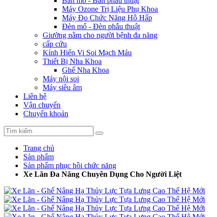
Bàn mổ - Bàn phẫu thuật
Máy Ozone Trị Liệu Phụ Khoa
Máy Đo Chức Năng Hô Hấp
Đèn mổ - Đèn phẫu thuật
Giường nằm cho người bệnh đa năng
cấp cứu
Kính Hiển Vi Soi Mạch Máu
Thiết Bị Nha Khoa
Ghế Nha Khoa
Máy nội soi
Máy siêu âm
Liên hệ
Vận chuyển
Chuyển khoản
Trang chủ
Sản phẩm
Sản phẩm phục hồi chức năng
Xe Lăn Đa Năng Chuyên Dụng Cho Người Liệt