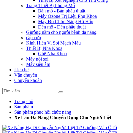
Thiết Bị Xét Nghiệm Cho Thú Cưng
Trang Thiết Bị Phòng Mổ
Bàn mổ - Bàn phẫu thuật
Máy Ozone Trị Liệu Phụ Khoa
Máy Đo Chức Năng Hô Hấp
Đèn mổ - Đèn phẫu thuật
Giường nằm cho người bệnh đa năng
cấp cứu
Kính Hiển Vi Soi Mạch Máu
Thiết Bị Nha Khoa
Ghế Nha Khoa
Máy nội soi
Máy siêu âm
Liên hệ
Vận chuyển
Chuyển khoản
Trang chủ
Sản phẩm
Sản phẩm phục hồi chức năng
Xe Lăn Đa Năng Chuyên Dụng Cho Người Liệt