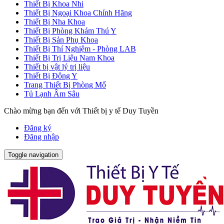
Thiết Bị Khoa Nhi
Thiết Bị Ngoại Khoa Chính Hãng
Thiết Bị Nha Khoa
Thiết Bị Phòng Khám Thú Y
Thiết Bị Sản Phụ Khoa
Thiết Bị Thí Nghiệm - Phòng LAB
Thiết Bị Trị Liệu Nam Khoa
Thiết bị vật lý trị liệu
Thiết Bị Đông Y
Trang Thiết Bị Phòng Mổ
Tủ Lạnh Âm Sâu
Chào mừng bạn đến với Thiết bị y tế Duy Tuyền
Đăng ký
Đăng nhập
Toggle navigation