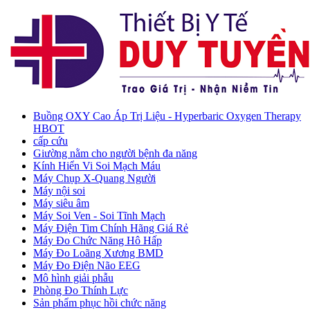
Buồng OXY Cao Áp Trị Liệu - Hyperbaric Oxygen Therapy
HBOT
cấp cứu
Giường nằm cho người bệnh đa năng
Kính Hiển Vi Soi Mạch Máu
Máy Chụp X-Quang Người
Máy nội soi
Máy siêu âm
Máy Soi Ven - Soi Tĩnh Mạch
Máy Điện Tim Chính Hãng Giá Rẻ
Máy Đo Chức Năng Hô Hấp
Máy Đo Loãng Xương BMD
Máy Đo Điện Não EEG
Mô hình giải phẫu
Phòng Đo Thính Lực
Sản phẩm phục hồi chức năng