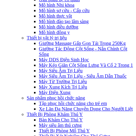
Mô hình Nhi khoa
Mô hình sơ cứu - Cấp cứu
Mô hình thực vật
Mô hình đào tạo lâm sàng
Mô hình điều dưỡng
Mô hình đông y
Thiết bị vật lý trị liệu
Giường Massage Gấp Gọn Tải Trọng 250Kg
Giường Tác Động Cột Sống - Nắn Chỉnh Cột
Sống
Máy DDS Điện Sinh Học
Máy Kéo Giãn Cột Sống Lưng Và Cổ 2 Trong 1
Máy Siêu Âm Trị Liệu
Máy Siêu Âm Trị Liệu - Siêu Âm Dẫn Thuốc
Máy Từ Trường Trị Liệu
Máy Xung Kích Trị Liệu
Máy Điện Xung
Sản phẩm phục hồi chức năng
Tập phục hồi chức năng cho trẻ em
Xe Lăn Đa Năng Chuyên Dụng Cho Người Liệt
Thiết Bị Phòng Khám Thú Y
Bàn Khám Cho Thú Y
Máy siêu âm thú cưng
Thiết Bị Phòng Mổ Thú Y