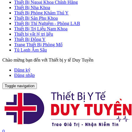
Thiết Bị Ngoại Khoa Chính Hãng
Thiết Bị Nha Khoa
Thiết Bị Phòng Khám Thú Y
Thiết Bị Sản Phụ Khoa
Thiết Bị Thí Nghiệm - Phòng LAB
Thiết Bị Trị Liệu Nam Khoa
Thiết bị vật lý trị liệu
Thiết Bị Đông Y
Trang Thiết Bị Phòng Mổ
Tủ Lạnh Âm Sâu
Chào mừng bạn đến với Thiết bị y tế Duy Tuyền
Đăng ký
Đăng nhập
Toggle navigation
0