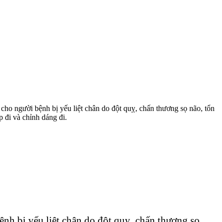
 cho người bệnh bị yếu liệt chân do đột quỵ, chấn thương sọ não, tổn
 đi và chỉnh dáng đi.
ệnh bị yếu liệt chân do đột quỵ, chấn thương sọ