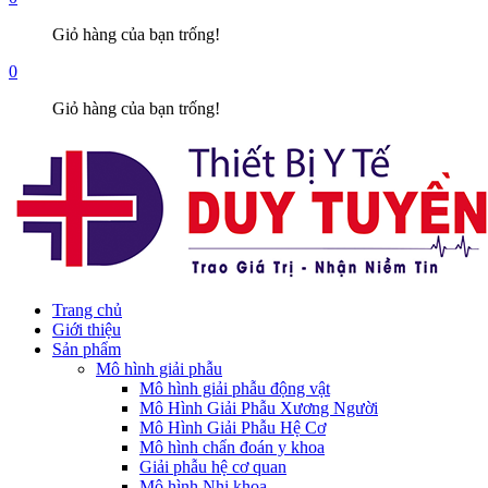
Giỏ hàng của bạn trống!
0
Giỏ hàng của bạn trống!
Trang chủ
Giới thiệu
Sản phẩm
Mô hình giải phẫu
Mô hình giải phẫu động vật
Mô Hình Giải Phẫu Xương Người
Mô Hình Giải Phẫu Hệ Cơ
Mô hình chẩn đoán y khoa
Giải phẫu hệ cơ quan
Mô hình Nhi khoa