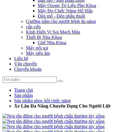
Bàn mổ - Bàn phẫu thuật
Máy Ozone Trị Liệu Phụ Khoa
Máy Đo Chức Năng Hô Hấp
Đèn mổ - Đèn phẫu thuật
Giường nằm cho người bệnh đa năng
cấp cứu
Kính Hiển Vi Soi Mạch Máu
Thiết Bị Nha Khoa
Ghế Nha Khoa
Máy nội soi
Máy siêu âm
Liên hệ
Vận chuyển
Chuyển khoản
Trang chủ
Sản phẩm
Sản phẩm phục hồi chức năng
Xe Lăn Đa Năng Chuyên Dụng Cho Người Liệt