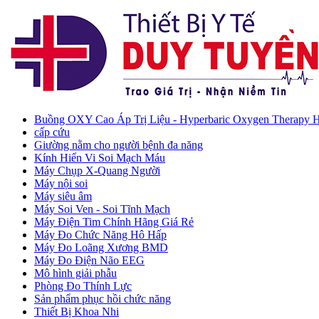
Buồng OXY Cao Áp Trị Liệu - Hyperbaric Oxygen Therapy
cấp cứu
Giường nằm cho người bệnh đa năng
Kính Hiển Vi Soi Mạch Máu
Máy Chụp X-Quang Người
Máy nội soi
Máy siêu âm
Máy Soi Ven - Soi Tĩnh Mạch
Máy Điện Tim Chính Hãng Giá Rẻ
Máy Đo Chức Năng Hô Hấp
Máy Đo Loãng Xương BMD
Máy Đo Điện Não EEG
Mô hình giải phẫu
Phòng Đo Thính Lực
Sản phẩm phục hồi chức năng
Thiết Bị Khoa Nhi