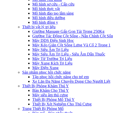
Mô hình sơ cứu - Cấp cứu
Mô hình thực vật
Mô hình đào tạo lâm sàng
Mô hình điều dưỡng
Mô hình đông y
Thiết bị vật lý trị liệu
Giường Massage Gấp Gọn Tải Trọng 250Kg
Giường Tác Động Cột Sống - Nắn Chỉnh Cột Số
Máy DDS Điện Sinh Học
Máy Kéo Giãn Cột Sống Lưng Và Cổ 2 Trong 1
Máy Siêu Âm Trị Liệu
Máy Siêu Âm Trị Liệu - Siêu Âm Dẫn Thuốc
Máy Từ Trường Trị Liệu
Máy Xung Kích Trị Liệu
Máy Điện Xung
Sản phẩm phục hồi chức năng
Tập phục hồi chức năng cho trẻ em
Xe Lăn Đa Năng Chuyên Dụng Cho Người Liệt
Thiết Bị Phòng Khám Thú Y
Bàn Khám Cho Thú Y
Máy siêu âm thú cưng
Thiết Bị Phòng Mổ Thú Y
Thiết Bị Xét Nghiệm Cho Thú Cưng
Trang Thiết Bị Phòng Mổ