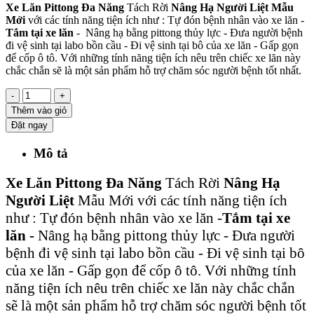
Xe Lăn Pittong Đa Năng
Tách Rời
Nâng Hạ Người Liệt Mẫu
Mới
với các tính năng tiện ích như : Tự đón bệnh nhân vào xe lăn -
Tắm tại xe lăn
- Nâng hạ bằng pittong thủy lực - Đưa người bệnh
đi vệ sinh tại labo bồn cầu - Đi vệ sinh tại bô của xe lăn - Gấp gọn
để cốp ô tô. Với những tính năng tiện ích nêu trên chiếc xe lăn này
chắc chắn sẽ là một sản phẩm hỗ trợ chăm sóc người bệnh tốt nhất.
-
+
Thêm vào giỏ
Đặt ngay
Mô tả
Xe Lăn Pittong Đa Năng
Tách Rời
Nâng Hạ
Người Liệt
Mẫu Mới với các tính năng tiện ích
như : Tự đón bệnh nhân vào xe lăn -
Tắm tại xe
lăn -
Nâng hạ bằng pittong thủy lực - Đưa người
bệnh đi vệ sinh tại labo bồn cầu - Đi vệ sinh tại bô
của xe lăn - Gấp gọn để cốp ô tô. Với những tính
năng tiện ích nêu trên chiếc xe lăn này chắc chắn
sẽ là một sản phẩm hỗ trợ chăm sóc người bệnh tốt