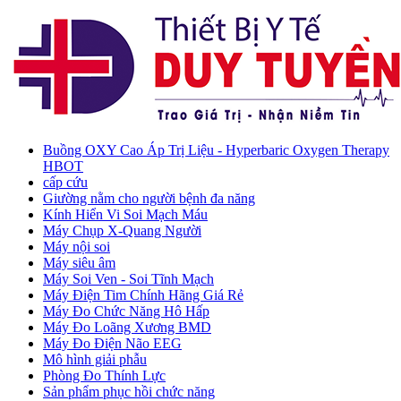
Buồng OXY Cao Áp Trị Liệu - Hyperbaric Oxygen Therapy
HBOT
cấp cứu
Giường nằm cho người bệnh đa năng
Kính Hiển Vi Soi Mạch Máu
Máy Chụp X-Quang Người
Máy nội soi
Máy siêu âm
Máy Soi Ven - Soi Tĩnh Mạch
Máy Điện Tim Chính Hãng Giá Rẻ
Máy Đo Chức Năng Hô Hấp
Máy Đo Loãng Xương BMD
Máy Đo Điện Não EEG
Mô hình giải phẫu
Phòng Đo Thính Lực
Sản phẩm phục hồi chức năng