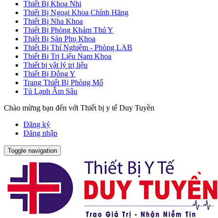
Thiết Bị Khoa Nhi
Thiết Bị Ngoại Khoa Chính Hãng
Thiết Bị Nha Khoa
Thiết Bị Phòng Khám Thú Y
Thiết Bị Sản Phụ Khoa
Thiết Bị Thí Nghiệm - Phòng LAB
Thiết Bị Trị Liệu Nam Khoa
Thiết bị vật lý trị liệu
Thiết Bị Đông Y
Trang Thiết Bị Phòng Mổ
Tủ Lạnh Âm Sâu
Chào mừng bạn đến với Thiết bị y tế Duy Tuyền
Đăng ký
Đăng nhập
Toggle navigation