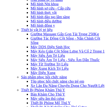
Mô hình Nhi khoa
Mô hình sơ cứu - Cấp cứu
Mô hình thực vật
Mô hình đào tạo lâm sàng
Mô hình điều dưỡng
Mô hình đông y
Thiết bị vật lý trị liệu
Giường Massage Gấp Gọn Tải Trọng 250Kg
Giường Tác Động Cột Sống - Nắn Chỉnh Cột
Sống
Máy DDS Điện Sinh Học
Máy Kéo Giãn Cột Sống Lưng Và Cổ 2 Trong 1
Máy Siêu Âm Trị Liệu
Máy Siêu Âm Trị Liệu - Siêu Âm Dẫn Thuốc
Máy Từ Trường Trị Liệu
Máy Xung Kích Trị Liệu
Máy Điện Xung
Sản phẩm phục hồi chức năng
Tập phục hồi chức năng cho trẻ em
Xe Lăn Đa Năng Chuyên Dụng Cho Người Liệt
Thiết Bị Phòng Khám Thú Y
Bàn Khám Cho Thú Y
Máy siêu âm thú cưng
Thiết Bị Phòng Mổ Thú Y