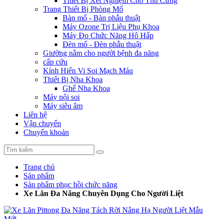
Thiết Bị Xét Nghiệm Cho Thú Cưng
Trang Thiết Bị Phòng Mổ
Bàn mổ - Bàn phẫu thuật
Máy Ozone Trị Liệu Phụ Khoa
Máy Đo Chức Năng Hô Hấp
Đèn mổ - Đèn phẫu thuật
Giường nằm cho người bệnh đa năng
cấp cứu
Kính Hiển Vi Soi Mạch Máu
Thiết Bị Nha Khoa
Ghế Nha Khoa
Máy nội soi
Máy siêu âm
Liên hệ
Vận chuyển
Chuyển khoản
Trang chủ
Sản phẩm
Sản phẩm phục hồi chức năng
Xe Lăn Đa Năng Chuyên Dụng Cho Người Liệt